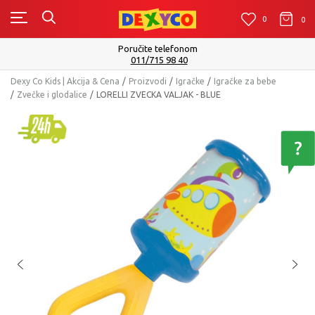
0
0
0
Poručite telefonom
011/715 98 40
Dexy Co Kids | Akcija & Cena
Proizvodi
Igračke
Igračke za bebe
Zvečke i glodalice
LORELLI ZVECKA VALJAK - BLUE