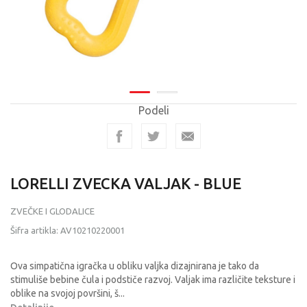
Podeli
LORELLI ZVECKA VALJAK - BLUE
ZVEČKE I GLODALICE
Šifra artikla:
AV10210220001
Ova simpatična igračka u obliku valjka dizajnirana je tako da
stimuliše bebine čula i podstiče razvoj. Valjak ima različite teksture i
oblike na svojoj površini, š
...