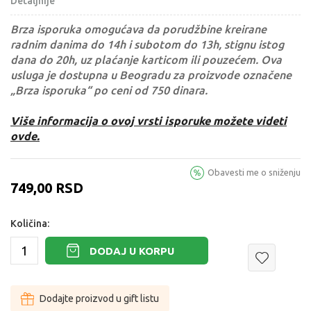
Detaljnije
Brza isporuka omogućava da porudžbine kreirane
radnim danima do 14h i subotom do 13h, stignu istog
dana do 20h, uz plaćanje karticom ili pouzećem. Ova
usluga je dostupna u Beogradu za proizvode označene
„Brza isporuka“ po ceni od 750 dinara.
Više informacija o ovoj vrsti isporuke možete videti
ovde.
Obavesti me o sniženju
749,00
RSD
Količina:
DODAJ U KORPU
Dodajte proizvod u gift listu