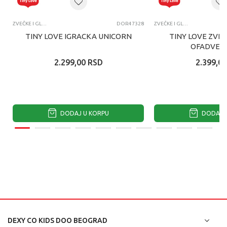
ZVEČKE I GLODALICE
DOR47328
ZVEČKE I GLODALICE
TINY LOVE IGRACKA UNICORN
TINY LOVE ZVE
OFADVEN
2.299,00
RSD
2.399,00
DODAJ U KORPU
DODAJ U
DEXY CO KIDS DOO BEOGRAD