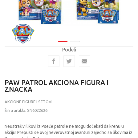
Podeli
PAW PATROL AKCIONA FIGURA I
ZNACKA
AKCIONE FIGURE I SETOVI
Šifra artikla:
SN6022626
Neustrašivi likovi iz Pseće patrole ne mogu dočekati da krenu u
akciju! Prepusti se ovoj neverovatnoj avanturi zajedno sa likovima iz