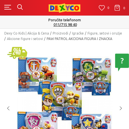
0
0
0
Isporuku možete očekivati u roku od 2 do 4 radna dana!
Pogledaj više
Dexy Co Kids | Akcija & Cena
Proizvodi
Igračke
Figure, setovi i oružje
Akcione figure i setovi
PAW PATROL AKCIONA FIGURA I ZNACKA