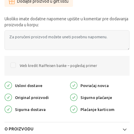
Dodajte proizvod u gift listu
Ukoliko imate dodatne napomene upišite u komentar pre dodavanja
proizvoda u korpu:
Web kredit Raiffeisen banke – pogledaj primer
Uslovi dostave
Povraćaj novca
Original proizvodi
Sigurno plaćanje
Sigurna dostava
Plaćanje karticom
O PROIZVODU