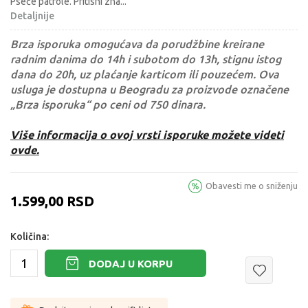
Pseće patrole. Pritisni zna
...
Detaljnije
Brza isporuka omogućava da porudžbine kreirane
radnim danima do 14h i subotom do 13h, stignu istog
dana do 20h, uz plaćanje karticom ili pouzećem. Ova
usluga je dostupna u Beogradu za proizvode označene
„Brza isporuka“ po ceni od 750 dinara.
Više informacija o ovoj vrsti isporuke možete videti
ovde.
Obavesti me o sniženju
1.599,00
RSD
Količina:
DODAJ U KORPU