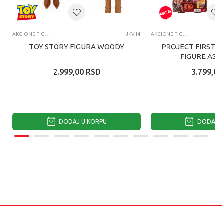
AKCIONE FIGURE I SETOVI
JKV14
AKCIONE FIGURE I SETOVI
TOY STORY FIGURA WOODY
PROJECT FIRST 
FIGURE AS
2.999,00
RSD
3.799,00
DODAJ U KORPU
DODAJ U