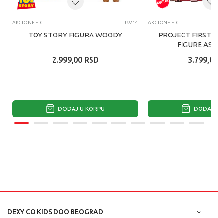
AKCIONE FIGURE I SETOVI
JKV14
AKCIONE FIGURE I SETOVI
TOY STORY FIGURA WOODY
PROJECT FIRST 
FIGURE AS
2.999,00
RSD
3.799,00
DODAJ U KORPU
DODAJ U
DEXY CO KIDS DOO BEOGRAD