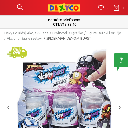
0
0
0
Poručite telefonom
011/715 98 40
Dexy Co Kids | Akcija & Cena
Proizvodi
Igračke
Figure, setovi i oružje
Akcione figure i setovi
SPIDERMAN VENOM BURST