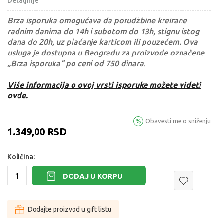
Detaljnije
Brza isporuka omogućava da porudžbine kreirane
radnim danima do 14h i subotom do 13h, stignu istog
dana do 20h, uz plaćanje karticom ili pouzećem. Ova
usluga je dostupna u Beogradu za proizvode označene
„Brza isporuka“ po ceni od 750 dinara.
Više informacija o ovoj vrsti isporuke možete videti
ovde.
Obavesti me o sniženju
1.349,00
RSD
Količina:
DODAJ U KORPU
Dodajte proizvod u gift listu