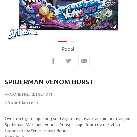
Podeli
SPIDERMAN VENOM BURST
AKCIONE FIGURE I SETOVI
Šifra artikla:
E8690
Ove mini figure, opasnog su dizajna, inspirisane animiranom serijom
Spiderman Maximum Venom. Pritisni svoju figuru i iz nje izlazi
čudno iznenađenje - manja figura
...