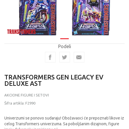
Podeli
TRANSFORMERS GEN LEGACY EV
DELUXE AST
AKCIONE FIGURE I SETOVI
Šifra artikla:
F2990
Univerzumi se ponovo sudaraju! Obožavaoci će prepoznati likove iz
celog Transformers univerzuma. Sa poboljšanim dizajnom, figure