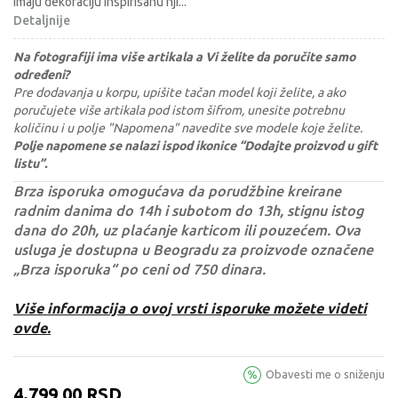
imaju dekoraciju inspirisanu nji
...
Detaljnije
Na fotografiji ima više artikala a Vi želite da poručite samo
određeni?
Pre dodavanja u korpu, upišite tačan model koji želite, a ako
poručujete više artikala pod istom šifrom, unesite potrebnu
količinu i u polje "Napomena" navedite sve modele koje želite.
Polje napomene se nalazi ispod ikonice “Dodajte proizvod u gift
listu”.
Brza isporuka omogućava da porudžbine kreirane
radnim danima do 14h i subotom do 13h, stignu istog
dana do 20h, uz plaćanje karticom ili pouzećem. Ova
usluga je dostupna u Beogradu za proizvode označene
„Brza isporuka“ po ceni od 750 dinara.
Više informacija o ovoj vrsti isporuke možete videti
ovde.
Obavesti me o sniženju
4.799,00
RSD