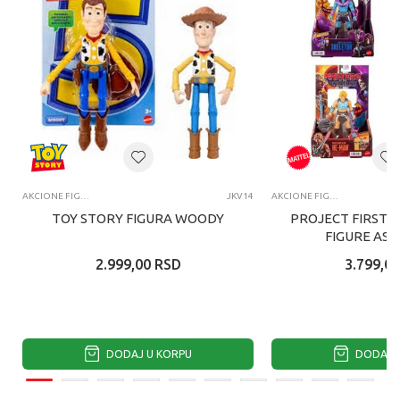
AKCIONE FIGURE I SETOVI
JKV14
AKCIONE FIGURE I SETOVI
TOY STORY FIGURA WOODY
PROJECT FIRST 
FIGURE AS
2.999,00
RSD
3.799,00
DODAJ U KORPU
DODAJ U