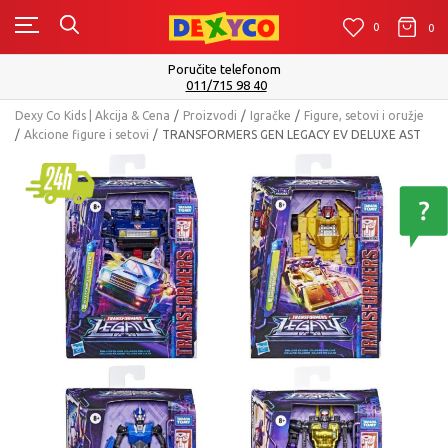
0
0
0
Isporuku možete očekivati u roku od 2 do 4 radna da
Pogledaj više
Dexy Co Kids | Akcija & Cena
Proizvodi
Igračke
Figure, setovi i oružje
Akcione figure i setovi
TRANSFORMERS GEN LEGACY EV DELUXE AST