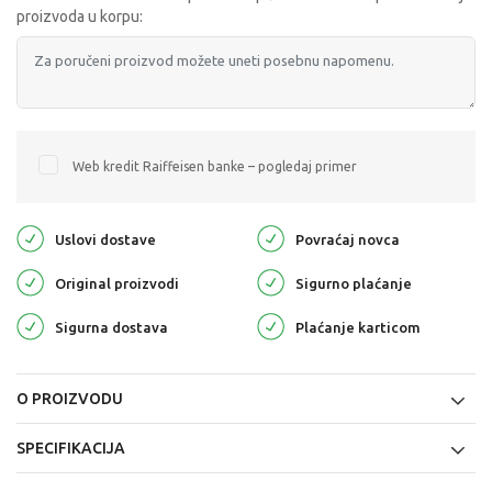
proizvoda u korpu:
Web kredit Raiffeisen banke – pogledaj primer
Uslovi dostave
Povraćaj novca
Original proizvodi
Sigurno plaćanje
Sigurna dostava
Plaćanje karticom
O PROIZVODU
SPECIFIKACIJA