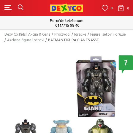
0
0
0
Poručite telefonom
Isporuku možete
011/715 98 40
Dexy Co Kids | Akcija & Cena
Proizvodi
Igračke
Figure, setovi i oružje
Akcione figure i setovi
BATMAN FIGURA GIANTS ASST