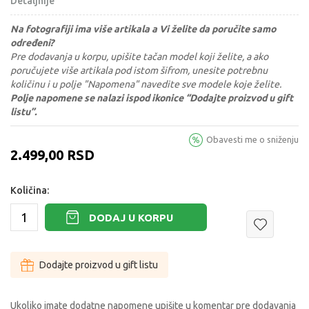
Detaljnije
Na fotografiji ima više artikala a Vi želite da poručite samo
određeni?
Pre dodavanja u korpu, upišite tačan model koji želite, a ako
poručujete više artikala pod istom šifrom, unesite potrebnu
količinu i u polje "Napomena" navedite sve modele koje želite.
Polje napomene se nalazi ispod ikonice “Dodajte proizvod u gift
listu”.
Obavesti me o sniženju
2.499,00
RSD
Količina:
DODAJ U KORPU
Dodajte proizvod u gift listu
Ukoliko imate dodatne napomene upišite u komentar pre dodavanja