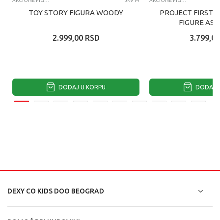
AKCIONE FIGURE I SETOVI
JKV14
AKCIONE FIGURE I SETOVI
TOY STORY FIGURA WOODY
PROJECT FIRST 
FIGURE AS
2.999,00
RSD
3.799,00
DODAJ U KORPU
DODAJ U
DEXY CO KIDS DOO BEOGRAD