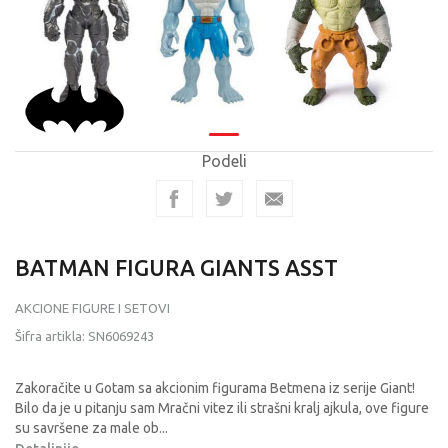
Podeli
BATMAN FIGURA GIANTS ASST
AKCIONE FIGURE I SETOVI
Šifra artikla:
SN6069243
Zakoračite u Gotam sa akcionim figurama Betmena iz serije Giant!
Bilo da je u pitanju sam Mračni vitez ili strašni kralj ajkula, ove figure
su savršene za male ob
...