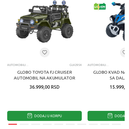
AUTOMOBILI NA AKUMULATOR
GL42954
AUTOMOBILI NA AKUMULATOR
GLOBO TOYOTA FJ CRUISER
GLOBO KVAD NA
AUTOMOBIL NA AKUMULATOR
SA DALJI
SA DALJINSKIM
UPRAVLJANJ
36.999,00
RSD
15.999,0
UPRAVLJANJEM ZELEN...
DODAJ U KORPU
DODAJ U