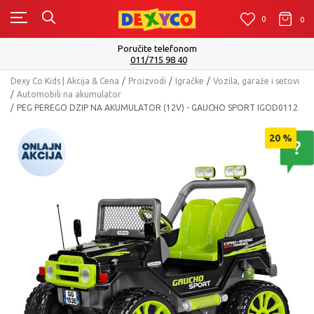
0
0
0
Isporuku možete očekivati u roku od 2 do 4 radna dana!
Pogledaj više
Dexy Co Kids | Akcija & Cena
Proizvodi
Igračke
Vozila, garaže i setovi
Automobili na akumulator
PEG PEREGO DZIP NA AKUMULATOR (12V) - GAUCHO SPORT IGOD0112
20
%