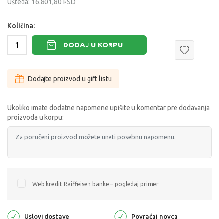
Ušteda:
16.801,80
RSD
Količina:
DODAJ U KORPU
Dodajte proizvod u gift listu
Ukoliko imate dodatne napomene upišite u komentar pre dodavanja
proizvoda u korpu:
Web kredit Raiffeisen banke – pogledaj primer
Uslovi dostave
Povraćaj novca