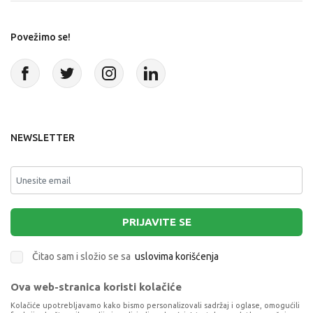
Povežimo se!
NEWSLETTER
PRIJAVITE SE
Čitao sam i složio se sa
uslovima korišćenja
Ova web-stranica koristi kolačiće
This site is protected by reCAPTCHA and the Google
Privacy Policy
and
Terms of Service
apply.
Kolačiće upotrebljavamo kako bismo personalizovali sadržaj i oglase, omogućili