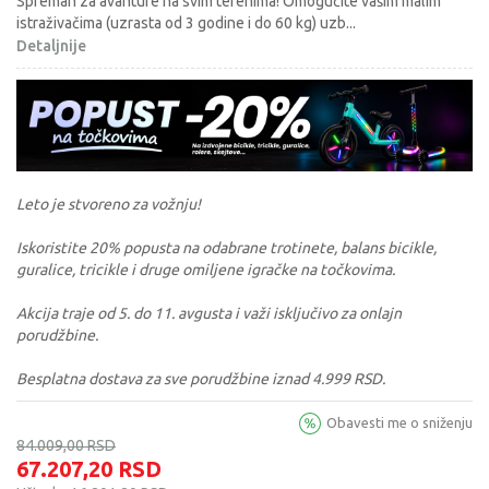
Spreman za avanture na svim terenima! Omogućite vašim malim
istraživačima (uzrasta od 3 godine i do 60 kg) uzb
...
Detaljnije
Leto je stvoreno za vožnju!
Iskoristite 20% popusta na odabrane trotinete, balans bicikle,
guralice, tricikle i druge omiljene igračke na točkovima.
Akcija traje od 5. do 11. avgusta i važi isključivo za onlajn
porudžbine.
Besplatna dostava za sve porudžbine iznad 4.999 RSD.
Obavesti me o sniženju
84.009,00
RSD
67.207,20
RSD