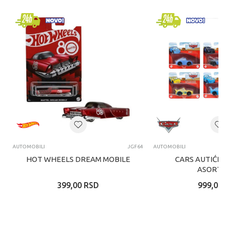
AUTOMOBILI
JGF64
AUTOMOBILI
HOT WHEELS DREAM MOBILE
CARS AUTIĆI 
ASORTI
399,00
RSD
999,00