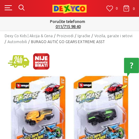
0
0
0
Isporuku možete očekivati u roku od 2 do 4 radna dana!
Pogledaj više
Dexy Co Kids | Akcija & Cena
Proizvodi
Igračke
Vozila, garaže i setovi
Automobili
BURAGO AUTIĆ GO GEARS EXTREME ASST