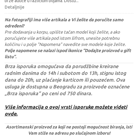
brze autiće u različitim bojama. Dostu
...
Detaljnije
Na fotografiji ima više artikala a Vi želite da poručite samo
određeni?
Pre dodavanja u korpu, upišite tačan model koji želite, a ako
poručujete više artikala pod istom šifrom, unesite potrebnu
količinu i u polje "Napomena" navedite sve modele koje želite.
Polje napomene se nalazi ispod ikonice “Dodajte proizvod u gift
listu”.
Brza isporuka omogućava da porudžbine kreirane
radnim danima do 14h i subotom do 13h, stignu istog
dana do 20h, uz plaćanje karticom ili pouzećem. Ova
usluga je dostupna u Beogradu za proizvode označene
„Brza isporuka“ po ceni od 750 dinara.
Više informacija o ovoj vrsti isporuke možete videti
ovde.
Asortimanski proizvod za koji ne postoji mogućnost biranja, isti
Vam stiže na adresu po slučajnom izboru!