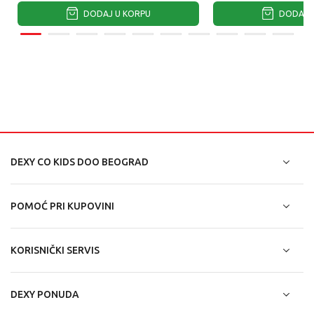
DODAJ U KORPU
DODAJ U
DEXY CO KIDS DOO BEOGRAD
POMOĆ PRI KUPOVINI
KORISNIČKI SERVIS
DEXY PONUDA