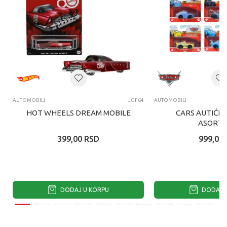
AUTOMOBILI
JGF64
AUTOMOBILI
HOT WHEELS DREAM MOBILE
CARS AUTIĆI 
ASORTI
399,00
RSD
999,00
DODAJ U KORPU
DODAJ U