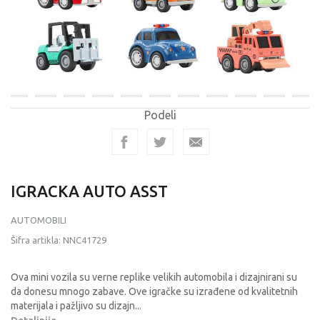
Podeli
IGRACKA AUTO ASST
AUTOMOBILI
Šifra artikla:
NNC41729
Ova mini vozila su verne replike velikih automobila i dizajnirani su
da donesu mnogo zabave. Ove igračke su izrađene od kvalitetnih
materijala i pažljivo su dizajn
...