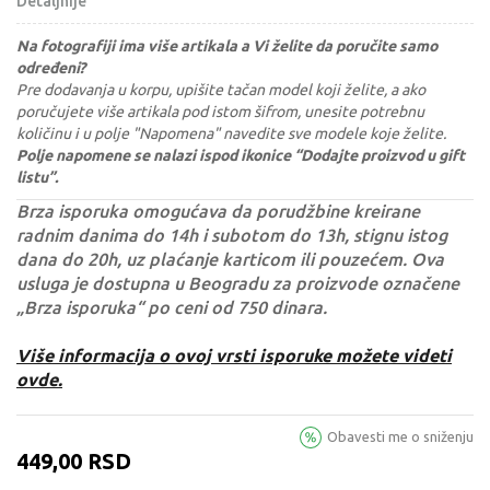
Detaljnije
Na fotografiji ima više artikala a Vi želite da poručite samo
određeni?
Pre dodavanja u korpu, upišite tačan model koji želite, a ako
poručujete više artikala pod istom šifrom, unesite potrebnu
količinu i u polje "Napomena" navedite sve modele koje želite.
Polje napomene se nalazi ispod ikonice “Dodajte proizvod u gift
listu”.
Brza isporuka omogućava da porudžbine kreirane
radnim danima do 14h i subotom do 13h, stignu istog
dana do 20h, uz plaćanje karticom ili pouzećem. Ova
usluga je dostupna u Beogradu za proizvode označene
„Brza isporuka“ po ceni od 750 dinara.
Više informacija o ovoj vrsti isporuke možete videti
ovde.
Obavesti me o sniženju
449,00
RSD