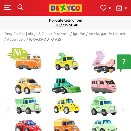
0
0
0
Poručite telefonom
011/715 98 40
Dexy Co Kids | Akcija & Cena
Proizvodi
Igračke
Vozila, garaže i setovi
Automobili
IGRAcKA AUTO ASST