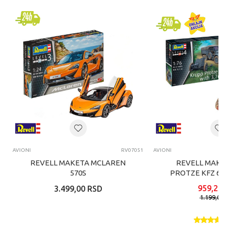
AVIONI
RV07051
AVIONI
REVELL MAKETA MCLAREN
REVELL MAKE
570S
PROTZE KFZ 69
PAK
959,21
3.499,00
RSD
1.199,00