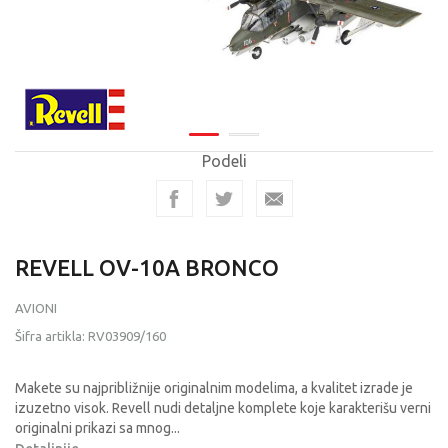
Podeli
REVELL OV-10A BRONCO
AVIONI
Šifra artikla:
RV03909/160
Makete su najpribližnije originalnim modelima, a kvalitet izrade je
izuzetno visok. Revell nudi detaljne komplete koje karakterišu verni
originalni prikazi sa mnog
...