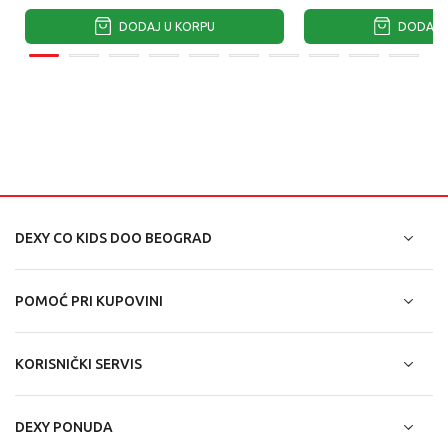
DODAJ U KORPU
DODAJ U
DEXY CO KIDS DOO BEOGRAD
POMOĆ PRI KUPOVINI
KORISNIČKI SERVIS
DEXY PONUDA