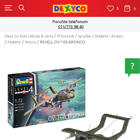
0
0
0
Poručite telefonom
011/715 98 40
Dexy Co Kids | Akcija & Cena
Proizvodi
Igračke
Makete i dodaci
Makete
Avioni
REVELL OV-10A BRONCO