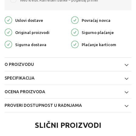
Web kredit Raiffeisen banke – pogledaj primer
Uslovi dostave
Povraćaj novca
Original proizvodi
Sigurno plaćanje
Sigurna dostava
Plaćanje karticom
O PROIZVODU
SPECIFIKACIJA
OCENA PROIZVODA
PROVERI DOSTUPNOST U RADNJAMA
SLIČNI PROIZVODI