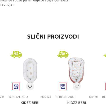
jnije i duže jer im daje osećaj sigurnosti.
i sundjer
VREDNOST
SLIČNI PROIZVODI
Bebi gnezdo
Kidzz
0+ meseci
BEBI GNEZDO
BEBI GNEZDO
BEBI GNEZDO
BE
224
KIDD223
KID178
KIDZZ BEBI
KIDZZ BEBI