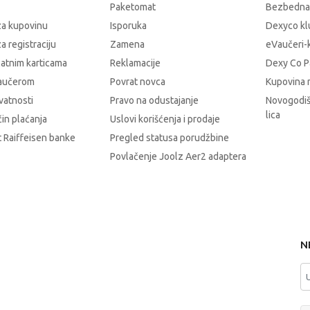
Paketomat
Bezbedna
za kupovinu
Isporuka
Dexyco klu
a registraciju
Zamena
eVaučeri-
latnim karticama
Reklamacije
Dexy Co P
vaučerom
Povrat novca
Kupovina 
ivatnosti
Pravo na odustajanje
Novogodiš
lica
čin plaćanja
Uslovi korišćenja i prodaje
 Raiffeisen banke
Pregled statusa porudžbine
Povlačenje Joolz Aer2 adaptera
N