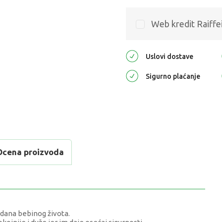
Web kredit Raiffe
Uslovi dostave
Sigurno plaćanje
Ocena proizvoda
 dana bebinog života.