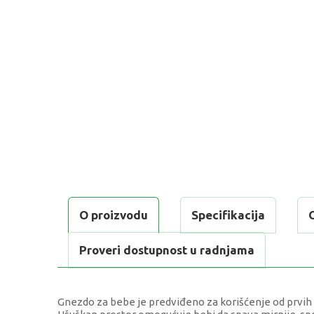
O proizvodu
Specifikacija
Proveri dostupnost u radnjama
Gnezdo za bebe je predviđeno za korišćenje od prvih