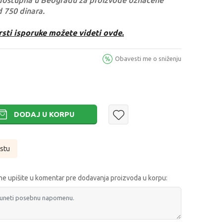
dostupna u Beogradu za proizvode označene
d 750 dinara.
rsti isporuke možete videti ovde.
Obavesti me o sniženju
DODAJ U KORPU
istu
e upišite u komentar pre dodavanja proizvoda u korpu: