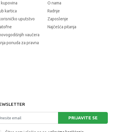
 kupovina
O nama
b kartica
Radnje
korisničko uputstvo
Zaposlenje
atofne
Najčešća pitanja
novogodišnjih vaučera
nja ponuda za pravna
EWSLETTER
PRIJAVITE SE