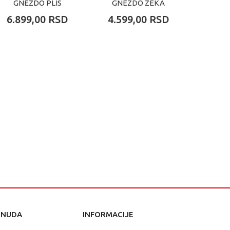
GNEZDO PLIS
GNEZDO ZEKA
GNE
AVIONI
MINT
6.899,00
RSD
4.599,00
RSD
4.59
ONUDA
INFORMACIJE