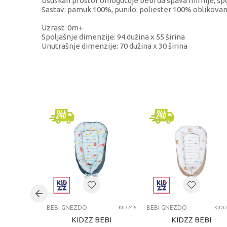
Ušuškan prostor omogućuje bebi da spava mirnije, spoko
Sastav: pamuk 100%, punilo: poliester 100% oblikovan
Uzrast: 0m+
Spoljašnje dimenzije: 94 dužina x 55 širina
Unutrašnje dimenzije: 70 dužina x 30 širina
KARAKTERISTIKA
Kategorija
Brend
Uzrast
Kategorija
BEBI GNEZDO
BEBI GNEZDO
KID246
KIDD
KIDZZ BEBI
KIDZZ BEBI