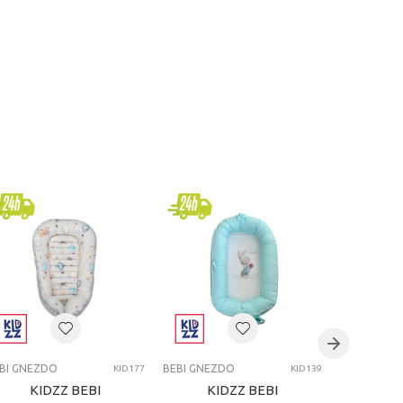
BI GNEZDO
BEBI GNEZDO
BEBI GNEZ
KID177
KID139
KIDZZ BEBI
KIDZZ BEBI
KI