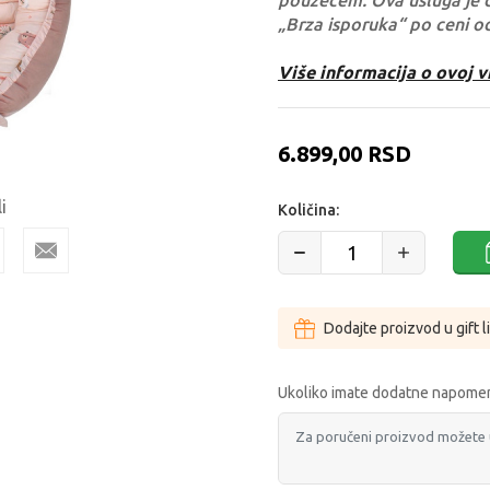
pouzećem. Ova usluga je 
„Brza isporuka“ po ceni o
Više informacija o ovoj v
6.899,00
RSD
i
Količina:
Dodajte proizvod u gift l
Ukoliko imate dodatne napomen