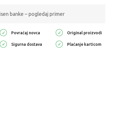
isen banke – pogledaj primer
Povraćaj novca
Original proizvodi
Sigurna dostava
Plaćanje karticom