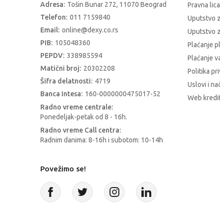
Adresa:
Tošin Bunar 272, 11070 Beograd
Pravna lica
Telefon:
011 7159840
Uputstvo 
Email:
online@dexy.co.rs
Uputstvo z
PIB:
105048360
Plaćanje p
PEPDV:
338985594
Plaćanje 
Matični broj:
20302208
Politika pr
Šifra delatnosti:
4719
Uslovi i na
Banca Intesa:
160-0000000475017-52
Web kredit
Radno vreme centrale:
Ponedeljak-petak od 8 - 16h.
Radno vreme Call centra:
Radnim danima: 8-16h i subotom: 10-14h
Povežimo se!