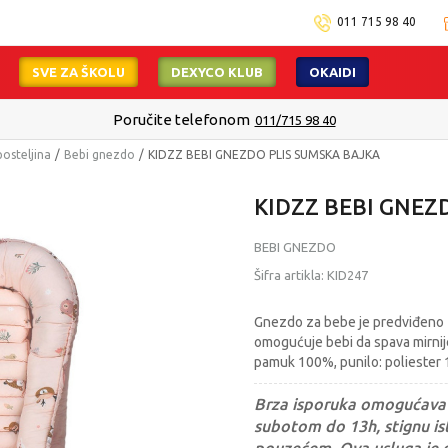
011 715 98 40
SVE ZA ŠKOLU
DEXYCO KLUB
OKAIDI
Poručite telefonom
011/715 98 40
posteljina
Bebi gnezdo
KIDZZ BEBI GNEZDO PLIS SUMSKA BAJKA
KIDZZ BEBI GNEZ
BEBI GNEZDO
Šifra artikla:
KID247
Gnezdo za bebe je predviđeno z
omogućuje bebi da spava mirnije,
pamuk 100%, punilo: poliester
Brza isporuka omogućava 
subotom do 13h, stignu ist