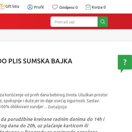
Gift lista
Profil
Korpa
0
Omiljeno
0
Pretraži sajt
DO PLIS SUMSKA BAJKA
a korišćenje od prvih dana bebinog života. Ušuškan prostor
 spokojnije i duže jer im daje osećaj sigurnosti. Sastav:
 100% oblikovani sundjer
...
Detaljnije
da porudžbine kreirane radnim danima do 14h i
og dana do 20h, uz plaćanje karticom ili