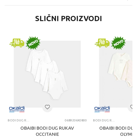
SLIČNI PROIZVODI
BODI DUG RUKAV
0689206K0800
BODI DUG RUKAV
OBAIBI BODI DUG RUKAV
OBAIBI BODI DU
OCCITANIE
OLYMPI