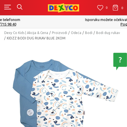
0
0
0
Isporuku možete očekivati u roku od 2 do 4 radna dana!
Pogledaj više
Dexy Co Kids | Akcija & Cena
Proizvodi
Odeća
Bodi
Bodi dug rukav
KIDZZ BODI DUG RUKAV BLUE 2KOM