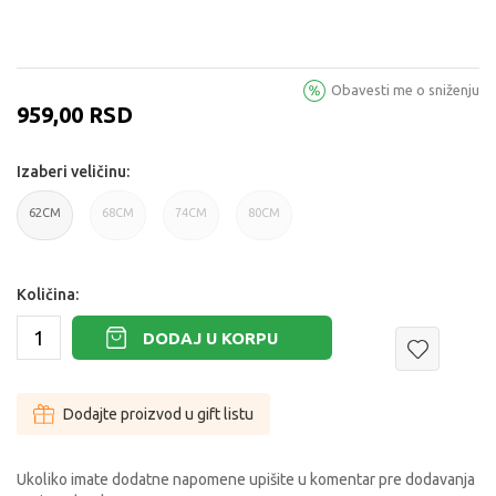
Obavesti me o sniženju
959,00
RSD
Izaberi veličinu:
62CM
68CM
74CM
80CM
62CM
68CM
74CM
80CM
Količina:
DODAJ U KORPU
Dodajte proizvod u gift listu
Ukoliko imate dodatne napomene upišite u komentar pre dodavanja