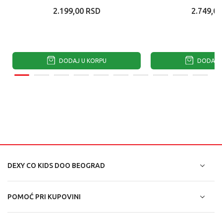
2.199,00
RSD
2.749,00
DODAJ U KORPU
DODAJ U
DEXY CO KIDS DOO BEOGRAD
POMOĆ PRI KUPOVINI