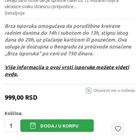
čekaju da ih ožive dečje spretne ruke! Uz 12 voštanih bojica
ukrasiće svaku stranicu i prepustiće
...
Detaljnije
Brza isporuka omogućava da porudžbine kreirane
radnim danima do 14h i subotom do 13h, stignu istog
dana do 20h, uz plaćanje karticom ili pouzećem. Ova
usluga je dostupna u Beogradu za proizvode označene
„Brza isporuka“ po ceni od 750 dinara.
Više informacija o ovoj vrsti isporuke možete videti
ovde.
Obavesti me o sniženju
999,00
RSD
Količina:
DODAJ U KORPU