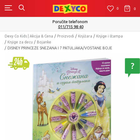
0
0
0
Isporuku možete očekivati u roku od 2 do 4 radna dana!
Pogledaj više
Dexy Co Kids | Akcija & Cena
Proizvodi
Knjižara
Knjige i štampa
Knjige za decu
Bojanke
DISNEY PRINCEZE SNEZANA I 7 PATULJAKA/VOSTANE BOJE