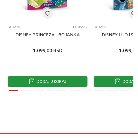
BOJANKE
EGM5552
BOJANKE
DISNEY PRINCEZA - BOJANKA
DISNEY LILO I S
1.099,00
RSD
1.099,00
DODAJ U KORPU
DODAJ U