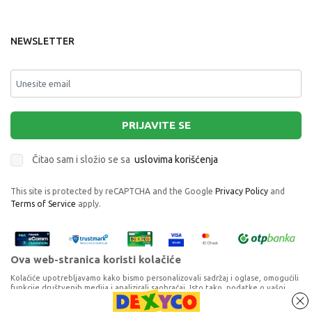
NEWSLETTER
PRIJAVITE SE
Čitao sam i složio se sa
uslovima korišćenja
This site is protected by reCAPTCHA and the Google
Privacy Policy
and
Terms of Service
apply.
Ova web-stranica koristi kolačiće
Kolačiće upotrebljavamo kako bismo personalizovali sadržaj i oglase, omogućili
funkcije društvenih medija i analizirali saobraćaj. Isto tako, podatke o vašoj
upotrebi naše web-lokacije delimo s partnerima za društvene medije,
oglašavanje i analizu, a oni ih mogu kombinovati s drugim podacima koje ste im
DISNEY PRINCEZE SNEZANA I 7