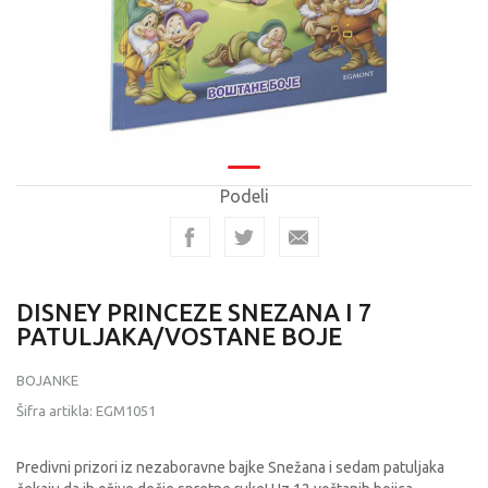
Podeli
DISNEY PRINCEZE SNEZANA I 7
PATULJAKA/VOSTANE BOJE
BOJANKE
Šifra artikla:
EGM1051
Predivni prizori iz nezaboravne bajke Snežana i sedam patuljaka