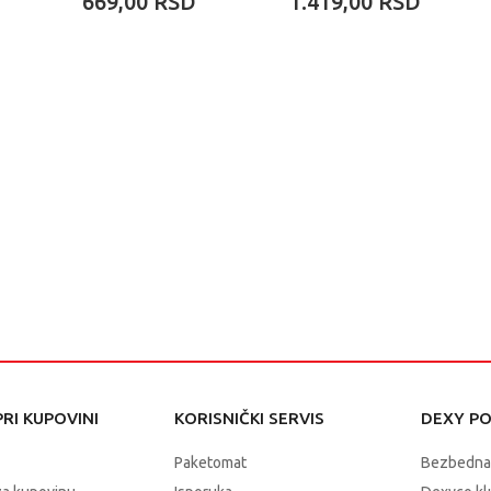
669,00
RSD
1.419,00
RSD
BERCELONA
PONETI
RI KUPOVINI
KORISNIČKI SERVIS
DEXY P
Paketomat
Bezbedna