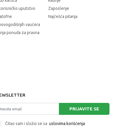
b kartica
Radnje
korisničko uputstvo
Zaposlenje
atofne
Najčešća pitanja
novogodišnjih vaučera
nja ponuda za pravna
EWSLETTER
PRIJAVITE SE
Čitao sam i složio se sa
uslovima korišćenja