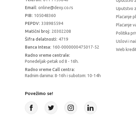
Uputstvo 
Email:
online@dexy.co.rs
Uputstvo z
PIB:
105048360
Plaćanje p
PEPDV:
338985594
Plaćanje 
Matični broj:
20302208
Politika pr
Šifra delatnosti:
4719
Uslovi i na
Banca Intesa:
160-0000000475017-52
Web kredit
Radno vreme centrale:
Ponedeljak-petak od 8 - 16h.
Radno vreme Call centra:
Radnim danima: 8-16h i subotom: 10-14h
Povežimo se!