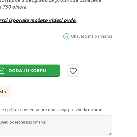
dostupna u Beogradu za proizvode označene
d 750 dinara.
rsti isporuke možete videti ovde.
Obavesti me o sniženju
DODAJ U KORPU
istu
e upišite u komentar pre dodavanja proizvoda u korpu: