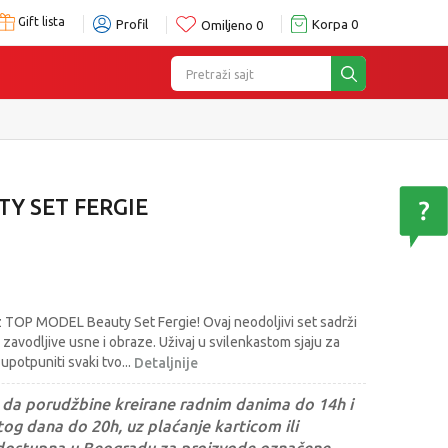
Gift lista
Profil
Korpa
0
Omiljeno
0
Pretraži sajt
Y SET FERGIE
uz TOP MODEL Beauty Set Fergie! Ovaj neodoljivi set sadrži
i zavodljive usne i obraze. Uživaj u svilenkastom sjaju za
 upotpuniti svaki tvo
...
Detaljnije
da porudžbine kreirane radnim danima do 14h i
og dana do 20h, uz plaćanje karticom ili