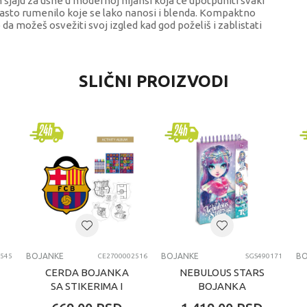
m sjaju za usne u modernoj nijansi koja će upotpuniti svaki
emasto rumenilo koje se lako nanosi i blenda. Kompaktno
da možeš osvežiti svoj izgled kad god poželiš i zablistati
VREDNOST
SLIČNI PROIZVODI
Bojanke
Top Model
devojčice
7-8 godina
BOJANKE
BOJANKE
BOJANKE
BO
545
CE2700002516
SGS490171
CERDA BOJANKA
NEBULOUS STARS
SA STIKERIMA I
BOJANKA
FLOMASTERIMA
DIZAJNER ZA