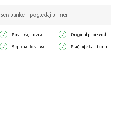
isen banke – pogledaj primer
Povraćaj novca
Original proizvodi
Sigurna dostava
Plaćanje karticom