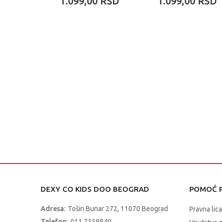
1.099,00
RSD
1.099,00
RSD
DEXY CO KIDS DOO BEOGRAD
POMOĆ P
Adresa:
Tošin Bunar 272, 11070 Beograd
Pravna lica
Telefon:
011 7159840