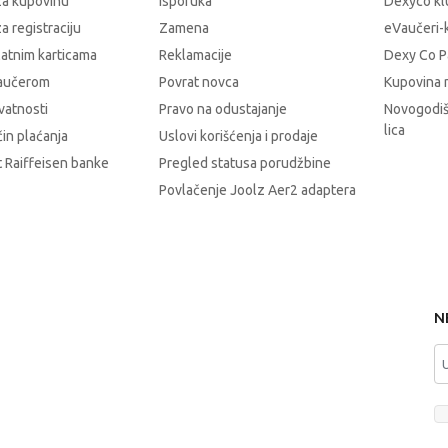
za kupovinu
Isporuka
Dexyco klu
a registraciju
Zamena
eVaučeri-
latnim karticama
Reklamacije
Dexy Co P
vaučerom
Povrat novca
Kupovina 
ivatnosti
Pravo na odustajanje
Novogodiš
lica
čin plaćanja
Uslovi korišćenja i prodaje
 Raiffeisen banke
Pregled statusa porudžbine
Povlačenje Joolz Aer2 adaptera
N