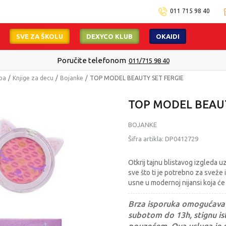
011 715 98 40
SVE ZA ŠKOLU
DEXYCO KLUB
OKAIDI
Poručite telefonom
011/715 98 40
mpa
Knjige za decu
Bojanke
TOP MODEL BEAUTY SET FERGIE
TOP MODEL BEAUT
BOJANKE
Šifra artikla:
DP0412729
Otkrij tajnu blistavog izgleda 
sve što ti je potrebno za sveže 
usne u modernoj nijansi koja će
Brza isporuka omogućava 
subotom do 13h, stignu ist