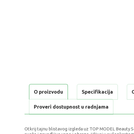
O proizvodu
Specifikacija
Proveri dostupnost u radnjama
Otkrij tajnu blistavog izgleda uz TOP MODEL Beauty Set