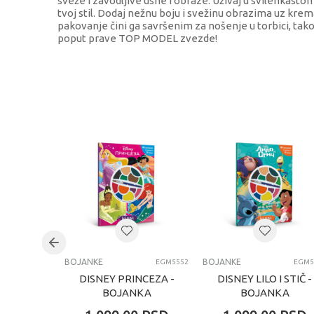
sveže i zavodljive usne i obraze. Uživaj u svilenkasto
tvoj stil. Dodaj nežnu boju i svežinu obrazima uz kr
pakovanje čini ga savršenim za nošenje u torbici, tako 
poput prave TOP MODEL zvezde!
KARAKTERISTIKA
Kategorija
Brend
Pol
Uzrast
Kategorija
BOJANKE
BOJANKE
EGM5552
EGM5
DISNEY PRINCEZA -
DISNEY LILO I STIČ -
BOJANKA
BOJANKA