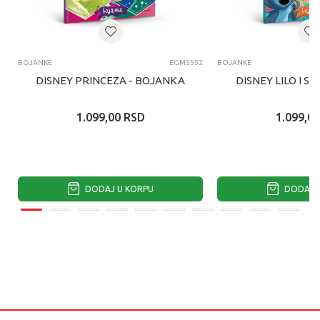
BOJANKE
EGM5552
BOJANKE
DISNEY PRINCEZA - BOJANKA
DISNEY LILO I S
1.099,00
RSD
1.099,00
DODAJ U KORPU
DODAJ U