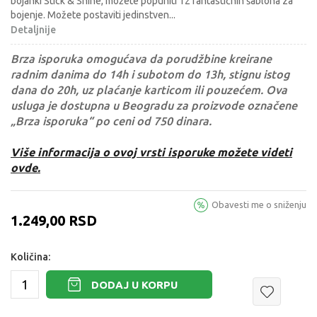
bojanki Stick & Shine, možete popuniti 12 fantastičnih šablona za
bojenje. Možete postaviti jedinstven
...
Detaljnije
Brza isporuka omogućava da porudžbine kreirane
radnim danima do 14h i subotom do 13h, stignu istog
dana do 20h, uz plaćanje karticom ili pouzećem. Ova
usluga je dostupna u Beogradu za proizvode označene
„Brza isporuka“ po ceni od 750 dinara.
Više informacija o ovoj vrsti isporuke možete videti
ovde.
Obavesti me o sniženju
1.249,00
RSD
Količina:
DODAJ U KORPU