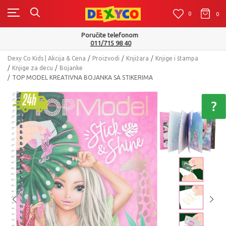
0
0
0
Isporuku možete očekivati u roku od 2 do 4 radna dana!
Pogledaj više
Dexy Co Kids | Akcija & Cena
Proizvodi
Knjižara
Knjige i štampa
Knjige za decu
Bojanke
TOP MODEL KREATIVNA BOJANKA SA STIKERIMA