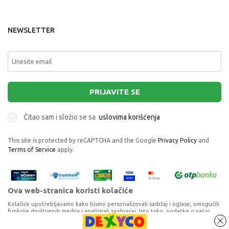
NEWSLETTER
PRIJAVITE SE
Čitao sam i složio se sa
uslovima korišćenja
This site is protected by reCAPTCHA and the Google
Privacy Policy
and
Terms of Service
apply.
Ova web-stranica koristi kolačiće
Kolačiće upotrebljavamo kako bismo personalizovali sadržaj i oglase, omogućili
funkcije društvenih medija i analizirali saobraćaj. Isto tako, podatke o vašoj
upotrebi naše web-lokacije delimo s partnerima za društvene medije,
oglašavanje i analizu, a oni ih mogu kombinovati s drugim podacima koje ste im
TOP MODEL KREATIVNA BOJANKA SA