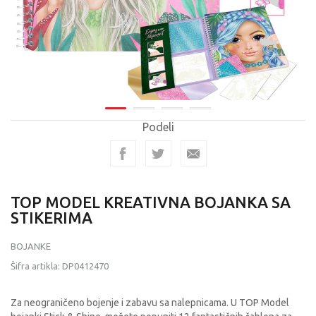
Podeli
TOP MODEL KREATIVNA BOJANKA SA
STIKERIMA
BOJANKE
Šifra artikla:
DP0412470
Za neograničeno bojenje i zabavu sa nalepnicama. U TOP Model