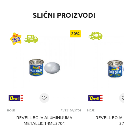
SLIČNI PROIZVODI
20
%
BOJE
RV32199/3704
BOJE
REVELL BOJA ALUMINIJUMA
REVELL BOJA P
METALLIC 14ML 3704
370