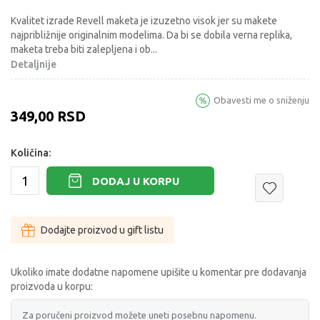
Kvalitet izrade Revell maketa je izuzetno visok jer su makete
najpribližnije originalnim modelima. Da bi se dobila verna replika,
maketa treba biti zalepljena i ob
...
Detaljnije
Obavesti me o sniženju
349,00
RSD
Količina:
DODAJ U KORPU
Dodajte proizvod u gift listu
Ukoliko imate dodatne napomene upišite u komentar pre dodavanja
proizvoda u korpu: