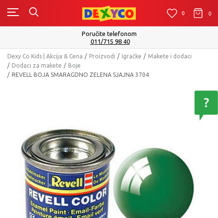
0
0
0
Poručite telefonom
011/715 98 40
Dexy Co Kids | Akcija & Cena
Proizvodi
Igračke
Makete i dodaci
Dodaci za makete
Boje
REVELL BOJA SMARAGDNO ZELENA SJAJNA 3704