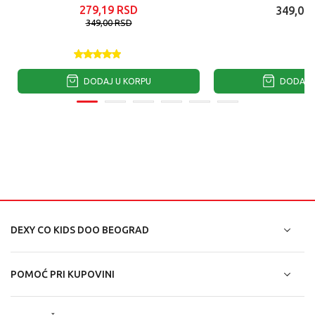
279,19
RSD
349,00
349,00
RSD
DODAJ U KORPU
DODAJ U
DEXY CO KIDS DOO BEOGRAD
POMOĆ PRI KUPOVINI