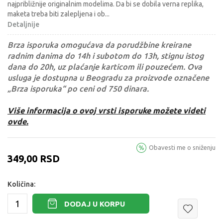
najpribližnije originalnim modelima. Da bi se dobila verna replika,
maketa treba biti zalepljena i ob
...
Detaljnije
Brza isporuka omogućava da porudžbine kreirane
radnim danima do 14h i subotom do 13h, stignu istog
dana do 20h, uz plaćanje karticom ili pouzećem. Ova
usluga je dostupna u Beogradu za proizvode označene
„Brza isporuka“ po ceni od 750 dinara.
Više informacija o ovoj vrsti isporuke možete videti
ovde.
Obavesti me o sniženju
349,00
RSD
Količina:
DODAJ U KORPU