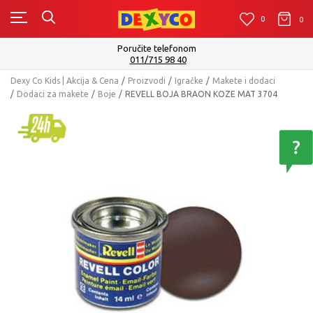
0
0
0
elefonom
Isporuku možete očekivati u 
 98 40
Pogleda
Dexy Co Kids | Akcija & Cena
Proizvodi
Igračke
Makete i dodaci
Dodaci za makete
Boje
REVELL BOJA BRAON KOZE MAT 3704