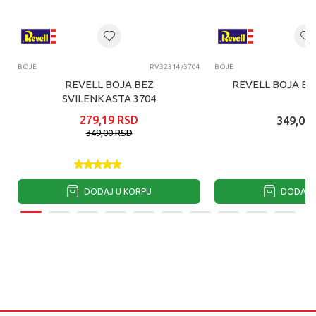
BOJE
RV32314/3704
BOJE
REVELL BOJA BEZ
REVELL BOJA BE
SVILENKASTA 3704
279,19
RSD
349,00
349,00
RSD
DODAJ U KORPU
DODAJ U