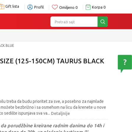
Gift lista
Profil
Korpa
0
Omiljeno
0
Pretraži sajt
ACK BLUE
-SIZE (125-150CM) TAURUS BLACK
ilu treba da budu prioritet za sve, a posebno za najmlađe
n možete bezbrižno i sa osmehom na licu da krenete u nove
o sedište ispunjava sva va
...
Detaljnije
da porudžbine kreirane radnim danima do 14h i