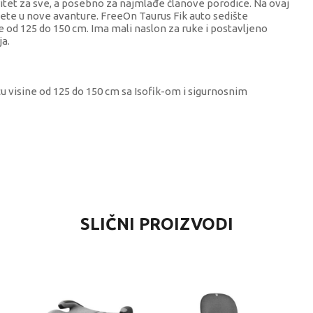
itet za sve, a posebno za najmlađe članove porodice. Na ovaj
ete u nove avanture. FreeOn Taurus Fik auto sedište
e od 125 do 150 cm. Ima mali naslon za ruke i postavljeno
ja.
 visine od 125 do 150 cm sa Isofik-om i sigurnosnim
VREDNOST
SLIČNI PROIZVODI
Busteri 125-150cm
Free On
3+ godina