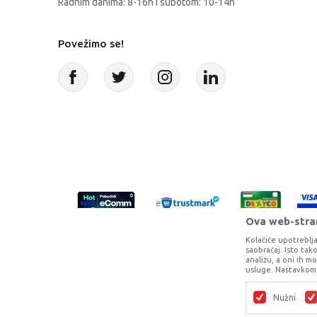
Radnim danima: 8-16h i subotom: 10-14h
Povežimo se!
Ova web-stran
Kolačiće upotreblja
saobraćaj. Isto ta
analizu, a oni ih m
usluge. Nastavkom 
Proizvode na sajtu nastojimo da opišem
potpunosti kompletni i bez gr
Nužni