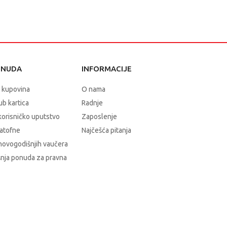
ONUDA
INFORMACIJE
 kupovina
O nama
b kartica
Radnje
korisničko uputstvo
Zaposlenje
atofne
Najčešća pitanja
novogodišnjih vaučera
nja ponuda za pravna