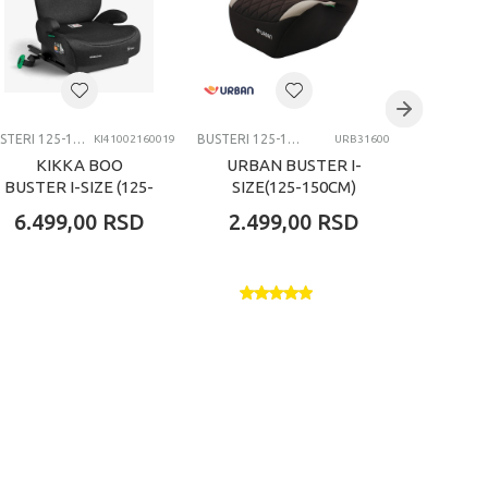
BUSTERI 125-150CM
BUSTERI 125-150CM
KI41002160019
URB31600
KIKKA BOO
URBAN BUSTER I-
URBAN
BUSTER I-SIZE (125-
SIZE(125-150CM)
SIZE(
150 CM) I-BLACK
ROCK BROWN
CRIS
6.499,00
RSD
2.499,00
RSD
4.99