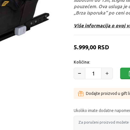
subotom do 13h, stignu ist
pouzećem. Ova usluga je 
„Brza isporuka“ po ceni o
Više informacija o ovoj v
5.999,00
RSD
Količina:
Dodajte proizvod u gift l
Ukoliko imate dodatne napomen