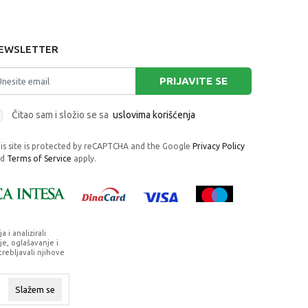
EWSLETTER
PRIJAVITE SE
Čitao sam i složio se sa
uslovima korišćenja
is site is protected by reCAPTCHA and the Google
Privacy Policy
nd
Terms of Service
apply.
i analizirali
e, oglašavanje i
trebljavali njihove
rafije, navedeni u okrviru proizvoda, u
su dostupni u svakom trenutku.
Slažem se