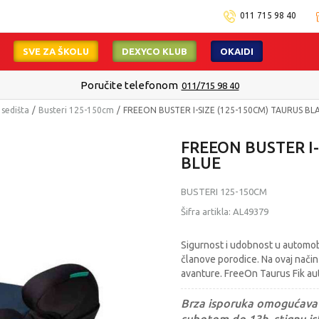
011 715 98 40
SVE ZA ŠKOLU
DEXYCO KLUB
OKAIDI
Poručite telefonom
011/715 98 40
 sedišta
Busteri 125-150cm
FREEON BUSTER I-SIZE (125-150CM) TAURUS BL
FREEON BUSTER I
BLUE
BUSTERI 125-150CM
Šifra artikla:
AL49379
Sigurnost i udobnost u automob
članove porodice. Na ovaj nači
avanture. FreeOn Taurus Fik aut
Brza isporuka omogućava 