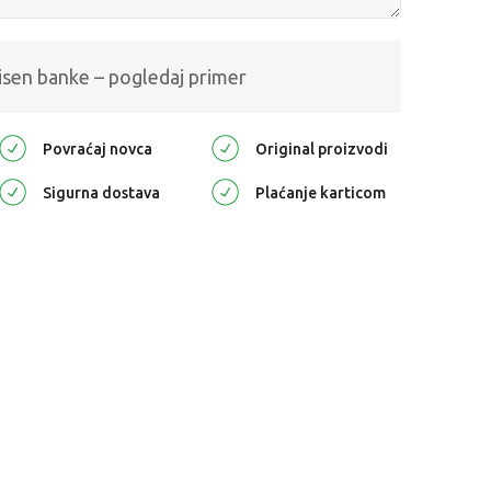
isen banke – pogledaj primer
Povraćaj novca
Original proizvodi
Sigurna dostava
Plaćanje karticom