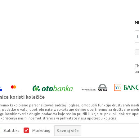
N
Th
a
ica koristi kolačiće
vamo kako bismo personalizovali sadržaj i oglase, omogućili funkcije društvenih medija 
ko, podatke o vašoj upotrebi naše web-lokacije delimo s partnerima za društvene medij
ogu kombinovati s drugim podacima koje ste im pružili ili koje su prikupili dok ste upo
korišćenja naših internet stranica vi prihvatate našu upotrebu kolačića.
o što je preciznije moguće, ali ne možemo garantovati da su svi podaci i fotog
ešaka. Svi artikli prikazani na sajtu su deo naše ponude, ali ne podrazumeva da 
Statistika
Marketing
Saznaj više
©2026
www.dexy.co.rs
, Izrada
NB SOFT
. Sva prava zadržana.