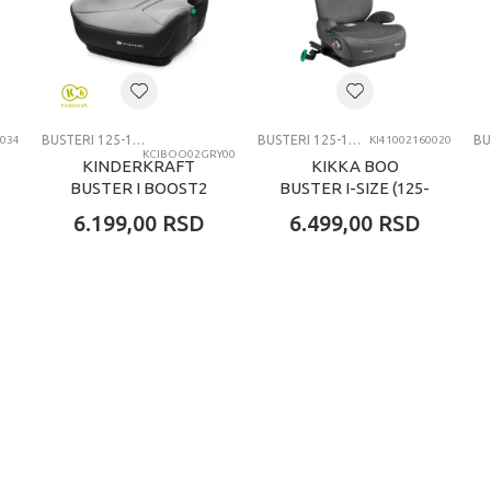
BUSTERI 125-150CM
BUSTERI 125-150CM
BUSTERI 125-150CM
0034
KI41002160020
KCIBOO02GRY00
KINDERKRAFT
KIKKA BOO
BUSTER I BOOST2
BUSTER I-SIZE (125-
125 150CM GREY
150 CM) I-DARK
6.199,00
RSD
6.499,00
RSD
GREY