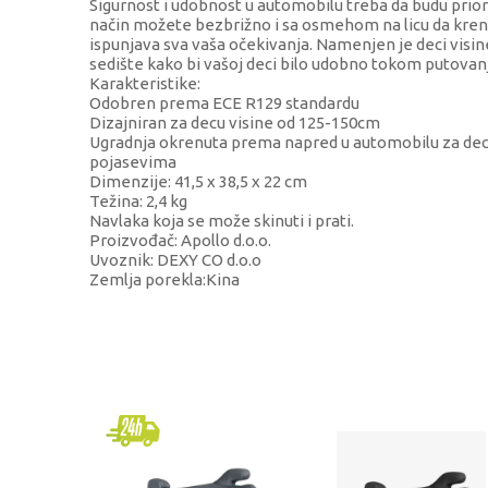
Sigurnost i udobnost u automobilu treba da budu prior
način možete bezbrižno i sa osmehom na licu da kren
ispunjava sva vaša očekivanja. Namenjen je deci visin
sedište kako bi vašoj deci bilo udobno tokom putovan
Karakteristike:
Odobren prema ECE R129 standardu
Dizajniran za decu visine od 125-150cm
Ugradnja okrenuta prema napred u automobilu za decu
pojasevima
Dimenzije: 41,5 x 38,5 x 22 cm
Težina: 2,4 kg
Navlaka koja se može skinuti i prati.
Proizvođač: Apollo d.o.o.
Uvoznik: DEXY CO d.o.o
Zemlja porekla:Kina
KARAKTERISTIKA
Kategorija
Brend
Uzrast