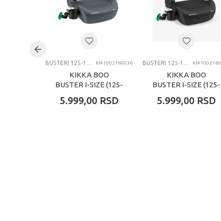
Kategorija
BUSTERI 125-150CM
BUSTERI 125-150CM
KI41002160036
KI4100216
KIKKA BOO
KIKKA BOO
BUSTER I-SIZE (125-
BUSTER I-SIZE (125-
150 CM) I-TIP DARK
150 CM) I-TIP
5.999,00
RSD
5.999,00
RSD
GREY
BLACK