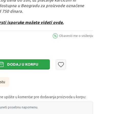
og dana do 20h, uz plaćanje karticom ili
dostupna u Beogradu za proizvode označene
d 750 dinara.
rsti isporuke možete videti ovde.
Obavesti me o sniženju
DODAJ U KORPU
istu
e upišite u komentar pre dodavanja proizvoda u korpu: