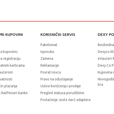
RI KUPOVINI
KORISNIČKI SERVIS
DEXY P
Paketomat
Bezbedna
za kupovinu
Isporuka
Dexyco klu
a registraciju
Zamena
eVaučeri-
latnim karticama
Reklamacije
Dexy Co P
vaučerom
Povrat novca
Kupovina 
ivatnosti
Pravo na odustajanje
Novogodiš
lica
čin plaćanja
Uslovi korišćenja i prodaje
 Raiffeisen banke
Pregled statusa porudžbine
Povlačenje Joolz Aer2 adaptera