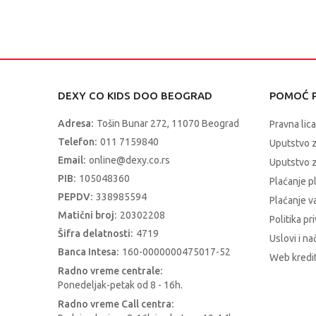
DEXY CO KIDS DOO BEOGRAD
POMOĆ P
Adresa:
Tošin Bunar 272, 11070 Beograd
Pravna lica
Telefon:
011 7159840
Uputstvo 
Email:
online@dexy.co.rs
Uputstvo z
PIB:
105048360
Plaćanje p
PEPDV:
338985594
Plaćanje 
Matični broj:
20302208
Politika pr
Šifra delatnosti:
4719
Uslovi i na
Banca Intesa:
160-0000000475017-52
Web kredit
Radno vreme centrale:
Ponedeljak-petak od 8 - 16h.
Radno vreme Call centra: