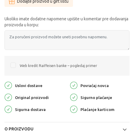
Dodajte proizvod u gift listu
Ukoliko imate dodatne napomene upišite u komentar pre dodavanja
proizvoda u korpu:
Web kredit Raiffeisen banke – pogledaj primer
Uslovi dostave
Povraćaj novca
Original proizvodi
Sigurno plaćanje
Sigurna dostava
Plaćanje karticom
O PROIZVODU