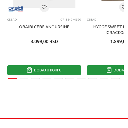
ĆEBAD
0713649K4520
ĆEBAD
OBAIBI CEBE ANOURSINE
HYGGE SWEET DR
IGRACKOM
3.099,00
RSD
1.899,00
DODAJ U KORPU
DODAJ U