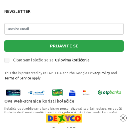
NEWSLETTER
PRIJAVITE SE
Čitao sam i složio se sa
uslovima korišćenja
This site is protected by reCAPTCHA and the Google
Privacy Policy
and
Terms of Service
apply.
Ova web-stranica koristi kolačiće
Kolačiće upotrebljavamo kako bismo personalizovali sadržaj i oglase, omogućili
funkcije društvenih medija i analizirali saobraćaj. Isto tako, podatke o vašoj
upotrebi naše web-lokacije delimo s partnerima za društvene medije,
oglašavanje i analizu, a oni ih mogu kombinovati s drugim podacima koje ste im
HYGGE IGRACKA ZA UTEHU DUCK LIGHT
pružili ili koje su prikupili dok ste upotrebljavali njihove usluge. Nastavkom
Proizvode na sajtu nastojimo da opišemo što je preciznije moguće, ali ne