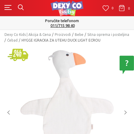
0
0
0
Isporuku možete očekivati u roku od 2 do 4 radna dana!
Pogledaj više
Dexy Co Kids | Akcija & Cena
Proizvodi
Bebe
Sitna oprema i posteljina
Ćebad
HYGGE IGRACKA ZA UTEHU DUCK LIGHT ECROU