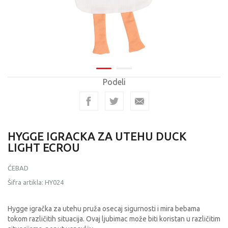
Podeli
HYGGE IGRACKA ZA UTEHU DUCK
LIGHT ECROU
ĆEBAD
Šifra artikla:
HY024
Hygge igračka za utehu pruža osecaj sigurnosti i mira bebama
tokom različitih situacija. Ovaj ljubimac može biti koristan u različitim