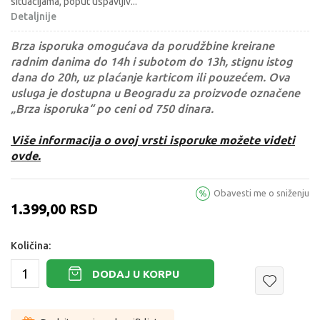
situacijama, poput uspavljiv
...
Detaljnije
Brza isporuka omogućava da porudžbine kreirane
radnim danima do 14h i subotom do 13h, stignu istog
dana do 20h, uz plaćanje karticom ili pouzećem. Ova
usluga je dostupna u Beogradu za proizvode označene
„Brza isporuka“ po ceni od 750 dinara.
Više informacija o ovoj vrsti isporuke možete videti
ovde.
Obavesti me o sniženju
1.399,00
RSD
Količina:
DODAJ U KORPU