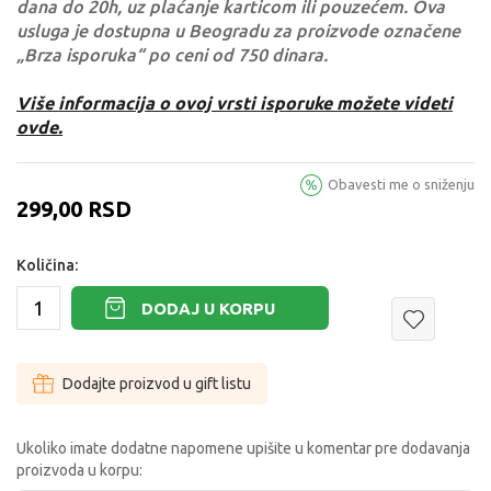
dana do 20h, uz plaćanje karticom ili pouzećem. Ova
usluga je dostupna u Beogradu za proizvode označene
„Brza isporuka“ po ceni od 750 dinara.
Više informacija o ovoj vrsti isporuke možete videti
ovde.
Obavesti me o sniženju
299,00
RSD
Količina:
DODAJ U KORPU
Dodajte proizvod u gift listu
Ukoliko imate dodatne napomene upišite u komentar pre dodavanja
proizvoda u korpu: