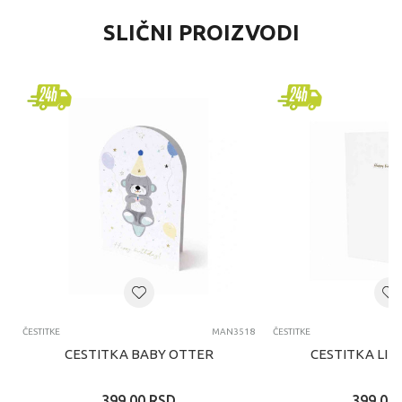
SLIČNI PROIZVODI
ČESTITKE
MAN3518
ČESTITKE
CESTITKA BABY OTTER
CESTITKA LIT
399,00
RSD
399,00