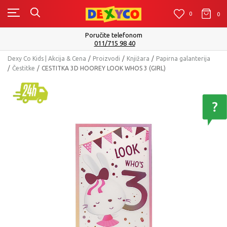
0
0
0
Poručite telefonom
011/715 98 40
Dexy Co Kids | Akcija & Cena
Proizvodi
Knjižara
Papirna galanterija
Čestitke
CESTITKA 3D HOOREY LOOK WHOS 3 (GIRL)