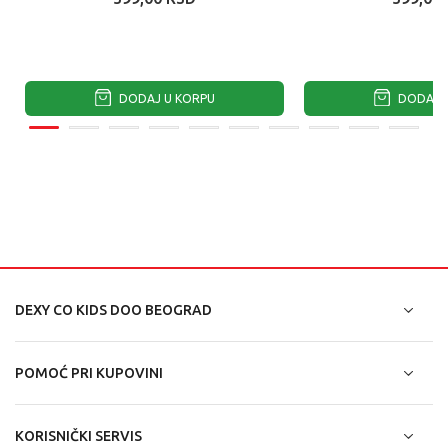
DODAJ U KORPU
DODAJ U
DEXY CO KIDS DOO BEOGRAD
POMOĆ PRI KUPOVINI
KORISNIČKI SERVIS