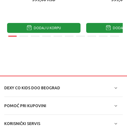
DODAJ U KORPU
DODAJ U
DEXY CO KIDS DOO BEOGRAD
POMOĆ PRI KUPOVINI
KORISNIČKI SERVIS