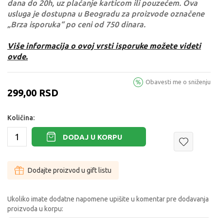
dana do 20h, uz plaćanje karticom ili pouzećem. Ova
usluga je dostupna u Beogradu za proizvode označene
„Brza isporuka“ po ceni od 750 dinara.
Više informacija o ovoj vrsti isporuke možete videti
ovde.
Obavesti me o sniženju
299,00
RSD
Količina:
DODAJ U KORPU
Dodajte proizvod u gift listu
Ukoliko imate dodatne napomene upišite u komentar pre dodavanja
proizvoda u korpu: