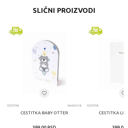
SLIČNI PROIZVODI
ČESTITKE
MAN3518
ČESTITKE
CESTITKA BABY OTTER
CESTITKA LIT
399,00
RSD
399,00