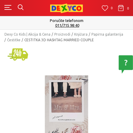
0
0
0
Poručite telefonom
011/715 98 40
Dexy Co Kids | Akcija & Cena
Proizvodi
Knjižara
Papirna galanterija
Čestitke
CESTITKA 3D HASHTAG MARRIED COUPLE