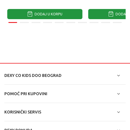
DODAJ U KORPU
DODAJ U
DEXY CO KIDS DOO BEOGRAD
POMOĆ PRI KUPOVINI
KORISNIČKI SERVIS