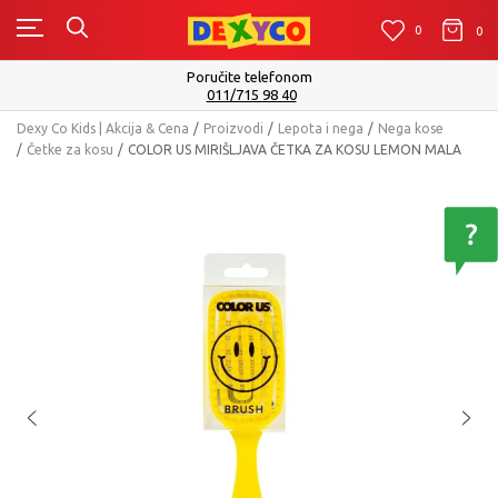
0
0
0
Isporuku možete očekivati u roku od 2 do 4 radna dana
Pogledaj više
Dexy Co Kids | Akcija & Cena
Proizvodi
Lepota i nega
Nega kose
Četke za kosu
COLOR US MIRIŠLJAVA ČETKA ZA KOSU LEMON MALA