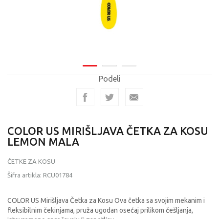
Podeli
COLOR US MIRIŠLJAVA ČETKA ZA KOSU
LEMON MALA
ČETKE ZA KOSU
Šifra artikla:
RCU01784
COLOR US Mirišljava Četka za Kosu Ova četka sa svojim mekanim i
fleksibilnim čekinjama, pruža ugodan osećaj prilikom češljanja,