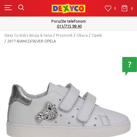
0
0
0
Poručite telefonom
011/715 98 40
Dexy Co Kids | Akcija & Cena
Proizvodi
Obuća
Cipele
2877-BIANCO/SILVER CIPELA