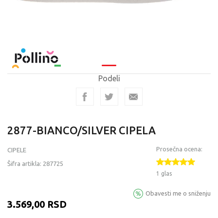
Podeli
2877-BIANCO/SILVER CIPELA
Prosečna ocena:
CIPELE
Šifra artikla:
287725
1 glas
Obavesti me o sniženju
3.569,00
RSD