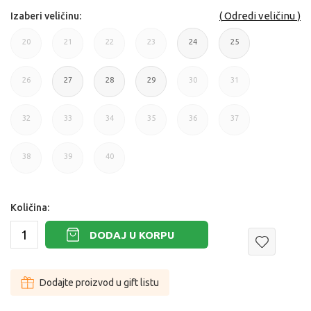
Odredi veličinu
Izaberi veličinu:
20
21
22
23
24
25
20
21
22
23
24
25
26
27
28
29
30
31
26
27
28
29
30
31
32
33
34
35
36
37
32
33
34
36
36
37
38
39
40
38
39
40
Količina:
DODAJ U KORPU
Dodajte proizvod u gift listu