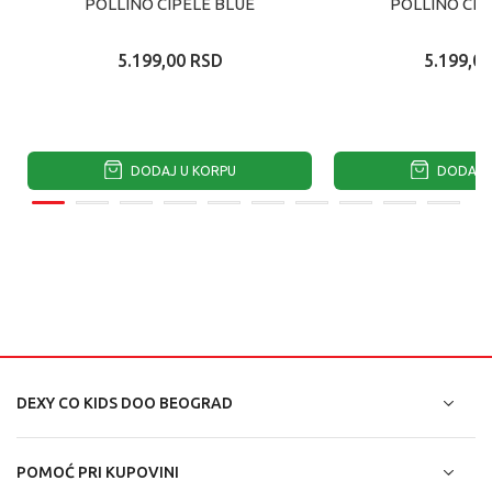
POLLINO CIPELE BLUE
POLLINO CIP
5.199,00
RSD
5.199,00
DODAJ U KORPU
DODAJ U
DEXY CO KIDS DOO BEOGRAD
POMOĆ PRI KUPOVINI