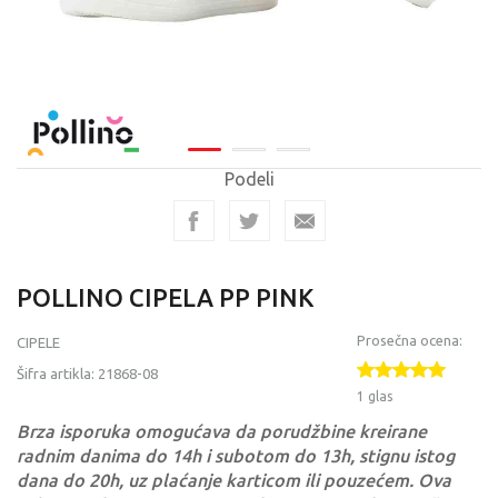
Podeli
POLLINO CIPELA PP PINK
Prosečna ocena:
CIPELE
Šifra artikla:
21868-08
1 glas
Brza isporuka omogućava da porudžbine kreirane
radnim danima do 14h i subotom do 13h, stignu istog
dana do 20h, uz plaćanje karticom ili pouzećem. Ova