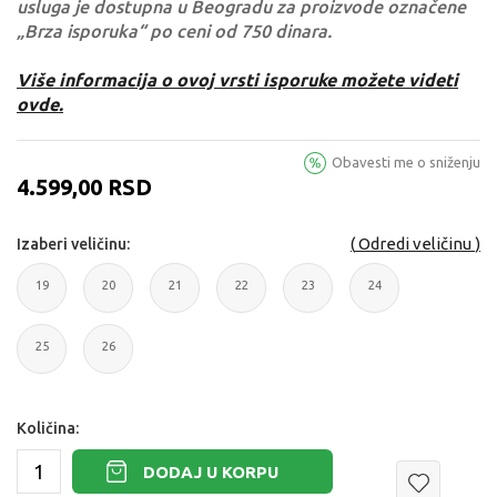
usluga je dostupna u Beogradu za proizvode označene
„Brza isporuka“ po ceni od 750 dinara.
Više informacija o ovoj vrsti isporuke možete videti
ovde.
Obavesti me o sniženju
4.599,00
RSD
Odredi veličinu
Izaberi veličinu:
19
20
21
22
23
24
19
20
21
22
23
24
25
26
25
26
Količina:
DODAJ U KORPU