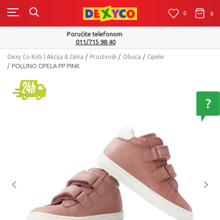
0
0
0
Isporuku možete očekivati u roku od 2 do 4 radna dana!
Pogledaj više
Dexy Co Kids | Akcija & Cena
Proizvodi
Obuća
Cipele
POLLINO CIPELA PP PINK