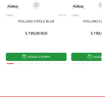
CIPELE
425735
CIPELE
POLLINO CIPELE BLUE
POLLINO CIP
5.199,00
RSD
5.199,00
DODAJ U KORPU
DODAJ U