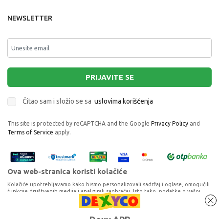
NEWSLETTER
PRIJAVITE SE
Čitao sam i složio se sa
uslovima korišćenja
This site is protected by reCAPTCHA and the Google
Privacy Policy
and
Terms of Service
apply.
Ova web-stranica koristi kolačiće
Kolačiće upotrebljavamo kako bismo personalizovali sadržaj i oglase, omogućili
funkcije društvenih medija i analizirali saobraćaj. Isto tako, podatke o vašoj
upotrebi naše web-lokacije delimo s partnerima za društvene medije,
oglašavanje i analizu, a oni ih mogu kombinovati s drugim podacima koje ste im
pružili ili koje su prikupili dok ste upotrebljavali njihove usluge. Nastavkom
Proizvode na sajtu nastojimo da opišemo što je preciznije moguće, ali ne
POLLINO CIPELA PP PINK
korišćenja naših internet stranica vi prihvatate našu upotrebu kolačića.