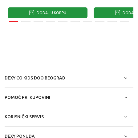
DODAJ U KORPU
DODAJ U
DEXY CO KIDS DOO BEOGRAD
POMOĆ PRI KUPOVINI
KORISNIČKI SERVIS
DEXY PONUDA