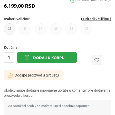
Obavesti me o sniženju
6.199,00
RSD
Odredi veličinu
Izaberi veličinu:
22
23
24
25
26
27
22
23
24
25
26
27
Količina:
DODAJ U KORPU
Dodajte proizvod u gift listu
Ukoliko imate dodatne napomene upišite u komentar pre dodavanja
proizvoda u korpu: