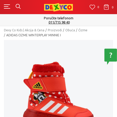
0
0
0
Poručite telefonom
011/715 98 40
Dexy Co Kids | Akcija & Cena
Proizvodi
Obuća
Čizme
ADIDAS CIZME WINTERPLAY MINNIE I