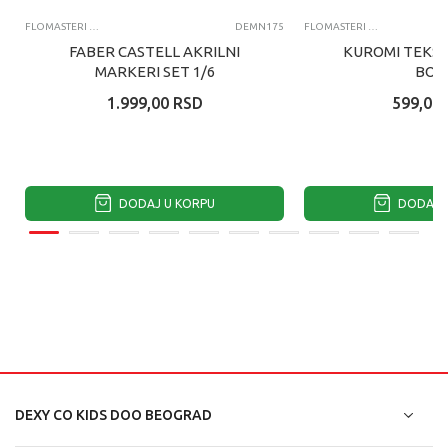
FLOMASTERI I MARKERI
DEMN175
FLOMASTERI I MARKERI
FABER CASTELL AKRILNI
KUROMI TEKST
MARKERI SET 1/6
BOJ
1.999,00
RSD
599,00
DODAJ U KORPU
DODAJ U
DEXY CO KIDS DOO BEOGRAD