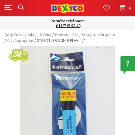
0
0
0
Poručite telefonom
011/715 98 40
Dexy Co Kids | Akcija & Cena
Proizvodi
Knjižara
Školski pribor
Crtaći program
STAEDTLER SIGNIR PLAVI 1/1