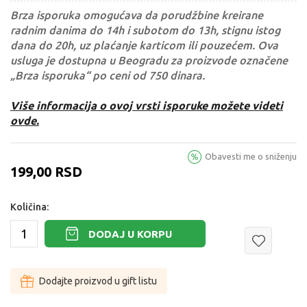
Brza isporuka omogućava da porudžbine kreirane
radnim danima do 14h i subotom do 13h, stignu istog
dana do 20h, uz plaćanje karticom ili pouzećem. Ova
usluga je dostupna u Beogradu za proizvode označene
„Brza isporuka“ po ceni od 750 dinara.
Više informacija o ovoj vrsti isporuke možete videti
ovde.
Obavesti me o sniženju
199,00
RSD
Količina:
DODAJ U KORPU
Dodajte proizvod u gift listu