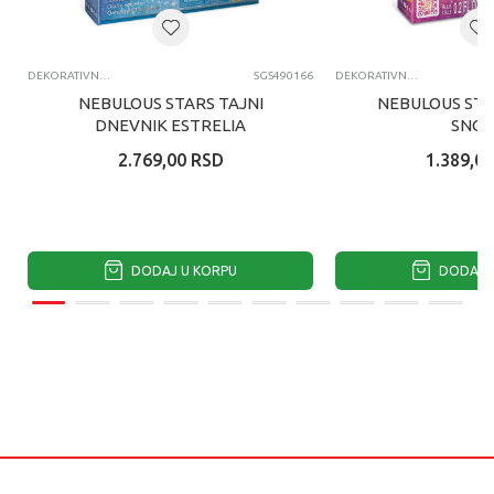
DEKORATIVNI SETOVI I DODACI
SGS490166
DEKORATIVNI SETOVI I DODACI
NEBULOUS STARS TAJNI
NEBULOUS STA
DNEVNIK ESTRELIA
SNO
2.769,00
RSD
1.389,00
DODAJ U KORPU
DODAJ U