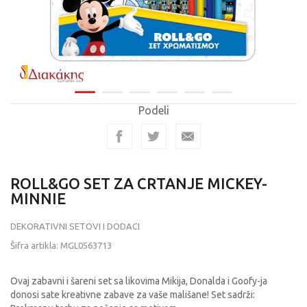
Podeli
ROLL&GO SET ZA CRTANJE MICKEY-
MINNIE
DEKORATIVNI SETOVI I DODACI
Šifra artikla:
MGL0563713
Ovaj zabavni i šareni set sa likovima Mikija, Donalda i Goofy-ja
donosi sate kreativne zabave za vaše mališane! Set sadrži: