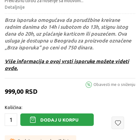
Prekrasnu torbu za nošenje sa motivom
...
Detaljnije
Brza isporuka omogućava da porudžbine kreirane
radnim danima do 14h i subotom do 13h, stignu istog
dana do 20h, uz plaćanje karticom ili pouzećem. Ova
usluga je dostupna u Beogradu za proizvode označene
„Brza isporuka“ po ceni od 750 dinara.
Više informacija o ovoj vrsti isporuke možete videti
ovde.
Obavesti me o sniženju
999,00
RSD
Količina:
DODAJ U KORPU