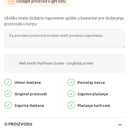
Dodajte proizvod u gift listu
Ukoliko imate dodatne napomene upišite u komentar pre dodavanja
proizvoda u korpu:
Web kredit Raiffeisen banke – pogledaj primer
Uslovi dostave
Povraćaj novca
Original proizvodi
Sigurno plaćanje
Sigurna dostava
Plaćanje karticom
O PROIZVODU