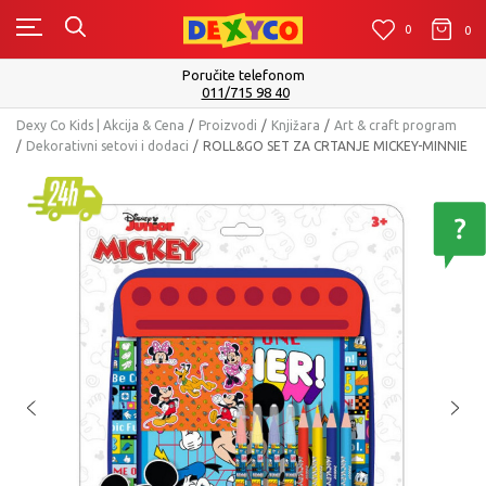
0
0
0
Poručite telefonom
011/715 98 40
Dexy Co Kids | Akcija & Cena
Proizvodi
Knjižara
Art & craft program
Dekorativni setovi i dodaci
ROLL&GO SET ZA CRTANJE MICKEY-MINNIE