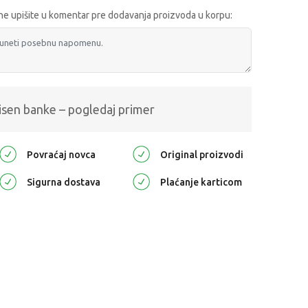
e upišite u komentar pre dodavanja proizvoda u korpu:
isen banke – pogledaj primer
Povraćaj novca
Original proizvodi
Sigurna dostava
Plaćanje karticom