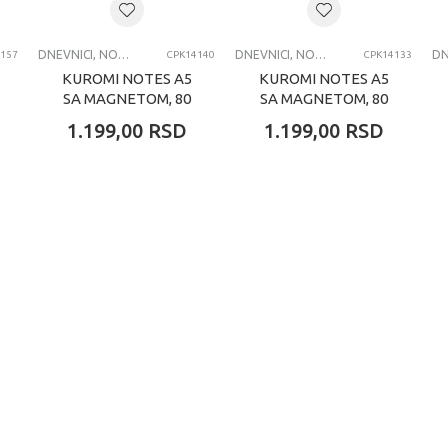
DNEVNICI, NOTESI, AGENDE, BLOKČIĆI
DNEVNICI, NOTESI, AGENDE, BLOKČIĆI
157
CPK14140
CPK14133
KUROMI NOTES A5
KUROMI NOTES A5
SA MAGNETOM, 80
SA MAGNETOM, 80
LISTOVA
LISTOVA
1.199,00
RSD
1.199,00
RSD