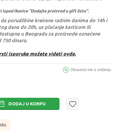
ispod ikonice “Dodajte proizvod u gift listu”.
da porudžbine kreirane radnim danima do 14h i
og dana do 20h, uz plaćanje karticom ili
dostupna u Beogradu za proizvode označene
d 750 dinara.
rsti isporuke možete videti ovde.
Obavesti me o sniženju
DODAJ U KORPU
istu