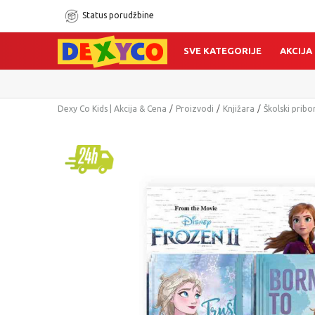
Status porudžbine
SVE KATEGORIJE
AKCIJA
Dexy Co Kids | Akcija & Cena
Proizvodi
Knjižara
Školski pribo