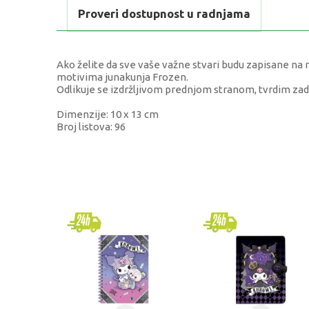
Proveri dostupnost u radnjama
Ako želite da sve vaše važne stvari budu zapisane na n
motivima junakunja Frozen.
Odlikuje se izdržljivom prednjom stranom, tvrdim zad
Dimenzije: 10 x 13 cm
Broj listova: 96
KARAKTERISTIKA
VRE
Kategorija
Dnev
Brend
Diak
Pol
univ
Uzrast
4-6 
Kategorija
DNE