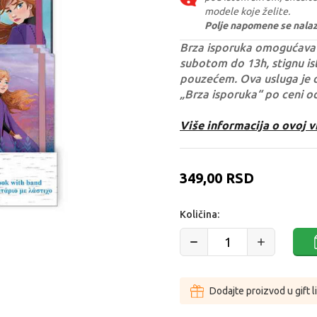
modele koje želite.
Polje napomene se nalazi 
Brza isporuka omogućava 
subotom do 13h, stignu ist
pouzećem. Ova usluga je 
„Brza isporuka“ po ceni o
Više informacija o ovoj v
349,00
RSD
Količina:
Dodajte proizvod u gift l