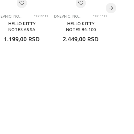
DNEVNICI, NOTESI, AGENDE, BLOKČIĆI
DNEVNICI, NOTESI, AGENDE, BLOKČIĆI
CPK13013
CPK11071
HELLO KITTY
HELLO KITTY
HEL
NOTES A5 SA
NOTES B6, 100
NOT
MAGNETOM, 80
LISTOVA
MAG
1.199,00
RSD
2.449,00
RSD
1.19
LISTOVA
L