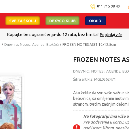
011 715 98 40
SVE ZA ŠKOLU
DEXYCO KLUB
OKAIDI
r
Dnevnici, Notesi, Agende, Blokčići
FROZEN NOTES ASST 10x13.5cm
FROZEN NOTES AS
DNEVNICI, NOTESI, AGENDE, BLO
Šifra artikla:
MGL0562471
Ako želite da sve vaše važne stv
beležnica, sa omiljenim motivim
stranom, tvrdim zadnjim delom
Na fotografiji ima više a
Pre dodavanja u korpu, upi
pod istom šifrom, unesit