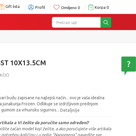
Gift lista
Profil
Korpa
0
Omiljeno
0
Pretraži sajt
Poručite telefonom
011/715 98 40
ST 10X13.5CM
KČIĆI
ari budu zapisane na najlepši način... ovo je vaša idealna
a junakunja Frozen. Odlikuje se izdržljivom prednjom
 i gumom za vrhunsku sigurnos
...
Detaljnije
rtikala a Vi želite da poručite samo određeni?
šite tačan model koji želite, a ako poručujete više artikala
e potrebnu količinu i u polje "Napomena" navedite sve