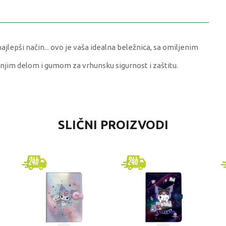
ajlepši način... ovo je vaša idealna beležnica, sa omiljenim
njim delom i gumom za vrhunsku sigurnost i zaštitu.
DNOST
SLIČNI PROIZVODI
nici, Notesi, Agende, Blokčići
akis
erzalno
godina
VNICI, NOTESI, AGENDE