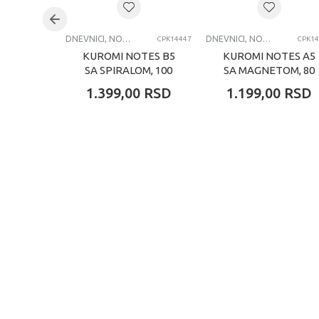
DNEVNICI, NOTESI, AGENDE, BLOKČIĆI
DNEVNICI, NOTESI, AGENDE, BLOKČIĆI
CPK14447
CPK14
KUROMI NOTES B5
KUROMI NOTES A5
SA SPIRALOM, 100
SA MAGNETOM, 80
LISTOVA
LISTOVA
1.399,00
RSD
1.199,00
RSD