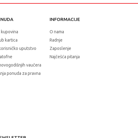
ONUDA
INFORMACIJE
 kupovina
O nama
b kartica
Radnje
korisničko uputstvo
Zaposlenje
atofne
Najčešća pitanja
novogodišnjih vaučera
nja ponuda za pravna
EWSLETTER