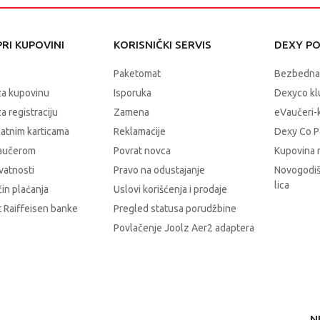
RI KUPOVINI
KORISNIČKI SERVIS
DEXY P
Paketomat
Bezbedna
za kupovinu
Isporuka
Dexyco klu
a registraciju
Zamena
eVaučeri-
latnim karticama
Reklamacije
Dexy Co P
vaučerom
Povrat novca
Kupovina 
ivatnosti
Pravo na odustajanje
Novogodiš
lica
čin plaćanja
Uslovi korišćenja i prodaje
 Raiffeisen banke
Pregled statusa porudžbine
Povlačenje Joolz Aer2 adaptera
N