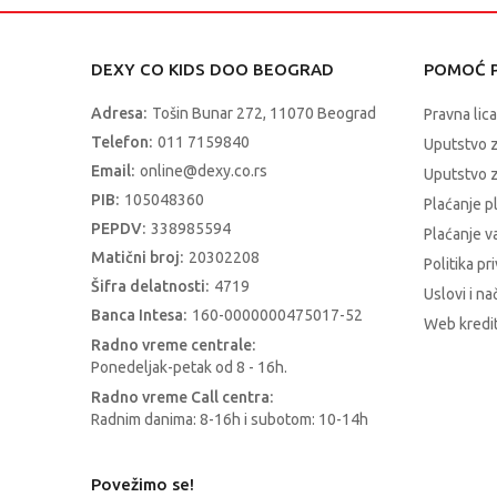
DEXY CO KIDS DOO BEOGRAD
POMOĆ P
Adresa:
Tošin Bunar 272, 11070 Beograd
Pravna lica
Telefon:
011 7159840
Uputstvo 
Email:
online@dexy.co.rs
Uputstvo z
PIB:
105048360
Plaćanje p
PEPDV:
338985594
Plaćanje 
Matični broj:
20302208
Politika pr
Šifra delatnosti:
4719
Uslovi i na
Banca Intesa:
160-0000000475017-52
Web kredit
Radno vreme centrale:
Ponedeljak-petak od 8 - 16h.
Radno vreme Call centra:
Radnim danima: 8-16h i subotom: 10-14h
Povežimo se!