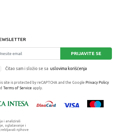
EWSLETTER
PRIJAVITE SE
Čitao sam i složio se sa
uslovima korišćenja
is site is protected by reCAPTCHA and the Google
Privacy Policy
nd
Terms of Service
apply.
i analizirali
e, oglašavanje i
trebljavali njihove
rafije, navedeni u okrviru proizvoda, u