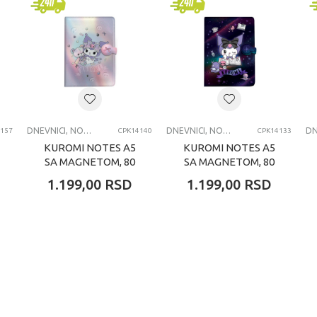
erzalno
odina
VNICI, NOTESI, AGENDE
DNEVNICI, NOTESI, AGENDE, BLOKČIĆI
DNEVNICI, NOTESI, AGENDE, BLOKČIĆI
157
CPK14140
CPK14133
KUROMI NOTES A5
KUROMI NOTES A5
SA MAGNETOM, 80
SA MAGNETOM, 80
LISTOVA
LISTOVA
1.199,00
RSD
1.199,00
RSD