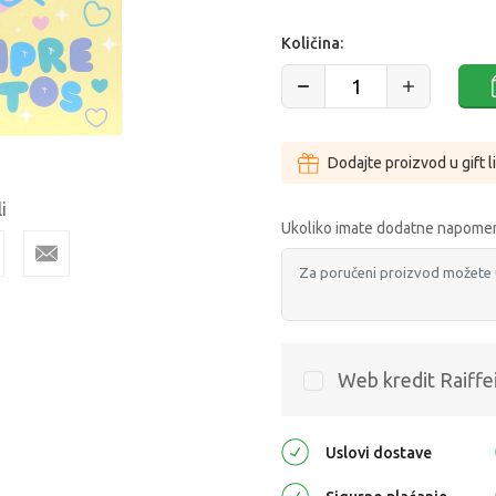
Količina:
Dodajte proizvod u gift l
i
Ukoliko imate dodatne napomen
Web kredit Raiffe
Uslovi dostave