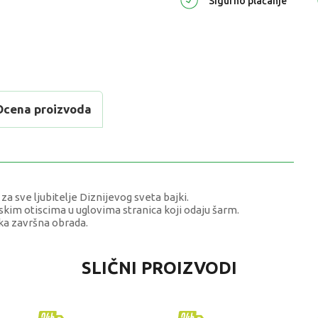
Sigurno plaćanje
Ocena proizvoda
a sve ljubitelje Diznijevog sveta bajki.
tskim otiscima u uglovima stranica koji odaju šarm.
ska završna obrada.
DNOST
SLIČNI PROIZVODI
nici, Notesi, Agende, Blokčići
TCH