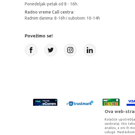
Ponedeljak-petak od 8 - 16h.
Radno vreme Call centra:
Radnim danima: 8-16h i subotom: 10-14h
Povežimo se!
Ova web-stran
Kolačiće upotreblja
saobraćaj. Isto ta
analizu, a oni ih m
usluge. Nastavkom 
Proizvode na sajtu nastojimo da opišem