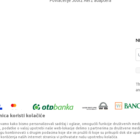
Povlačenje Joolz Aer2 adaptera
N
Th
a
ica koristi kolačiće
vamo kako bismo personalizovali sadržaj i oglase, omogućili funkcije društvenih medija 
ko, podatke o vašoj upotrebi naše web-lokacije delimo s partnerima za društvene medij
ogu kombinovati s drugim podacima koje ste im pružili ili koje su prikupili dok ste upo
korišćenja naših internet stranica vi prihvatate našu upotrebu kolačića.
o što je preciznije moguće, ali ne možemo garantovati da su svi podaci i fotog