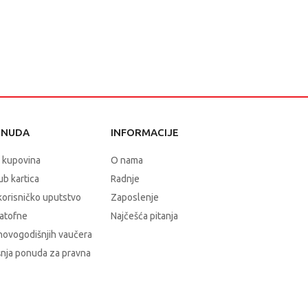
ONUDA
INFORMACIJE
 kupovina
O nama
b kartica
Radnje
korisničko uputstvo
Zaposlenje
atofne
Najčešća pitanja
novogodišnjih vaučera
nja ponuda za pravna