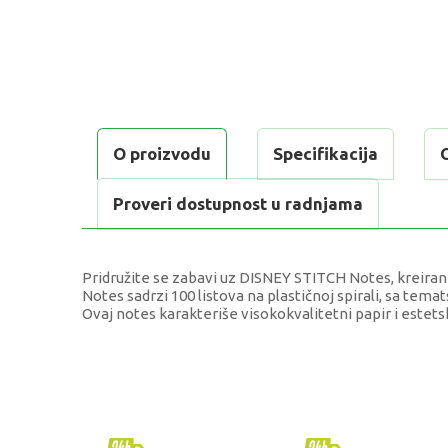
O proizvodu
Specifikacija
Proveri dostupnost u radnjama
Pridružite se zabavi uz DISNEY STITCH Notes, kreiran z
Notes sadrzi 100 listova na plastičnoj spirali, sa tema
Ovaj notes karakteriše visokokvalitetni papir i estet
KARAKTERISTIKA
VRE
Kategorija
Dnev
Brend
STI