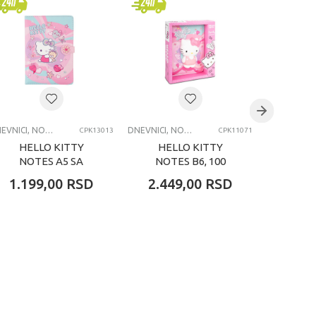
DNEVNICI, NOTESI, AGENDE, BLOKČIĆI
DNEVNICI, NOTESI, AGENDE, BLOKČIĆI
CPK13013
CPK11071
HELLO KITTY
HELLO KITTY
HEL
NOTES A5 SA
NOTES B6, 100
NOT
MAGNETOM, 80
LISTOVA
MAG
1.199,00
RSD
2.449,00
RSD
1.19
LISTOVA
L