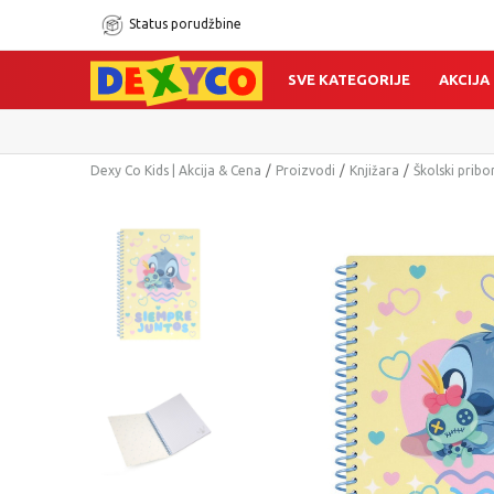
Status porudžbine
SVE KATEGORIJE
AKCIJA
Dexy Co Kids | Akcija & Cena
Proizvodi
Knjižara
Školski pribo