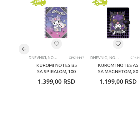
Pol
univ
Uzrast
8+ g
Kategorija
DNE
DNEVNICI, NOTESI, AGENDE, BLOKČIĆI
DNEVNICI, NOTESI, AGENDE, BLOKČIĆI
CPK14447
CPK14
KUROMI NOTES B5
KUROMI NOTES A5
SA SPIRALOM, 100
SA MAGNETOM, 80
LISTOVA
LISTOVA
1.399,00
RSD
1.199,00
RSD