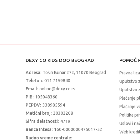
DEXY CO KIDS DOO BEOGRAD
POMOĆ P
Adresa:
Tošin Bunar 272, 11070 Beograd
Pravna lica
Telefon:
011 7159840
Uputstvo 
Email:
online@dexy.co.rs
Uputstvo z
PIB:
105048360
Plaćanje p
PEPDV:
338985594
Plaćanje 
Matični broj:
20302208
Politika pr
Šifra delatnosti:
4719
Uslovi i na
Banca Intesa:
160-0000000475017-52
Web kredit
Radno vreme centrale: