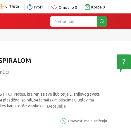
Gift lista
Profil
Korpa
0
Omiljeno
0
Pretraži sajt
 SPIRALOM
KČIĆI
STITCH Notes, kreiran za sve ljubitelje Diznijevog sveta
na plastičnoj spirali, sa tematskim otiscima u uglovima
otes karakteriše visokokv
...
Detaljnije
Obavesti me o sniženju