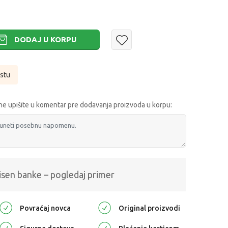
DODAJ U KORPU
istu
e upišite u komentar pre dodavanja proizvoda u korpu:
isen banke – pogledaj primer
Povraćaj novca
Original proizvodi