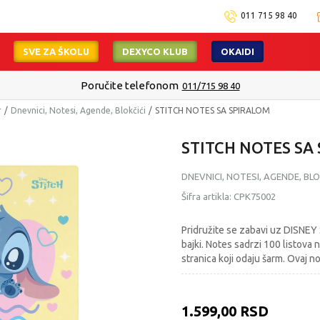
011 715 98 40
SVE ZA ŠKOLU
DEXYCO KLUB
OKAIDI
Poručite telefonom
011/715 98 40
r
Dnevnici, Notesi, Agende, Blokčići
STITCH NOTES SA SPIRALOM
STITCH NOTES SA
DNEVNICI, NOTESI, AGENDE, BLO
Šifra artikla:
CPK75002
Pridružite se zabavi uz DISNEY 
bajki. Notes sadrzi 100 listova 
stranica koji odaju šarm. Ovaj n
1.599,00
RSD