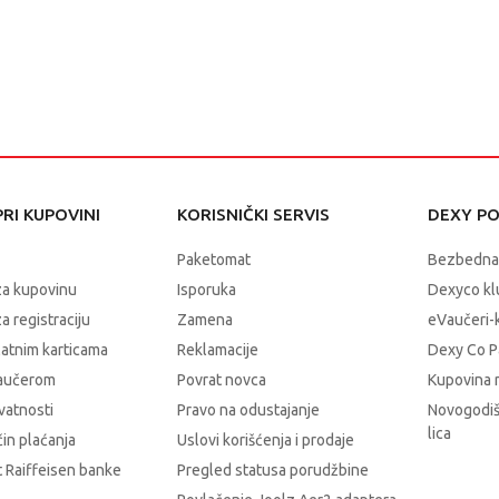
RI KUPOVINI
KORISNIČKI SERVIS
DEXY P
Paketomat
Bezbedna
za kupovinu
Isporuka
Dexyco klu
a registraciju
Zamena
eVaučeri-
latnim karticama
Reklamacije
Dexy Co P
vaučerom
Povrat novca
Kupovina 
ivatnosti
Pravo na odustajanje
Novogodiš
lica
čin plaćanja
Uslovi korišćenja i prodaje
 Raiffeisen banke
Pregled statusa porudžbine