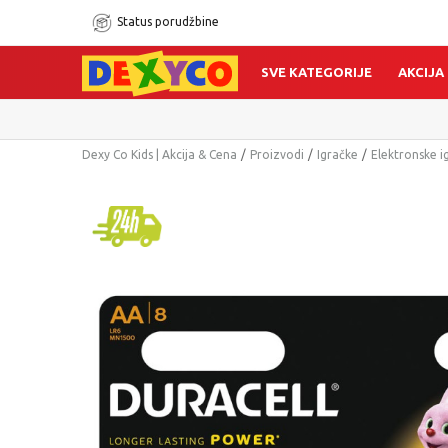
Status porudžbine
SVE KATEGORIJE
AKCIJA
Dexy Co Kids | Akcija & Cena
Proizvodi
Igračke
Elektronske i