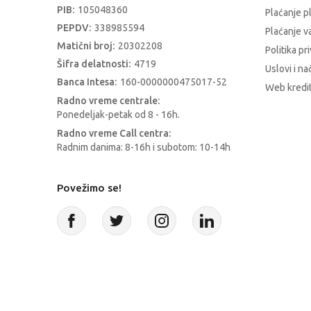
PIB:
105048360
Plaćanje p
PEPDV:
338985594
Plaćanje 
Matični broj:
20302208
Politika pr
Šifra delatnosti:
4719
Uslovi i na
Banca Intesa:
160-0000000475017-52
Web kredit
Radno vreme centrale:
Ponedeljak-petak od 8 - 16h.
Radno vreme Call centra:
Radnim danima: 8-16h i subotom: 10-14h
Povežimo se!