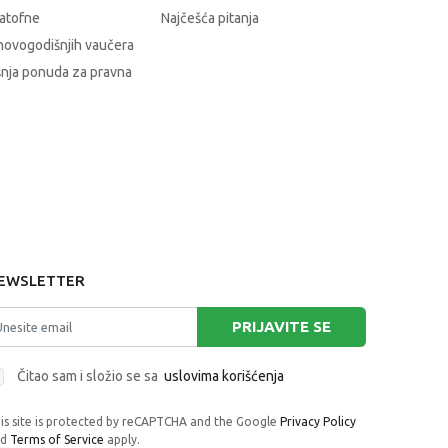
atofne
Najčešća pitanja
novogodišnjih vaučera
nja ponuda za pravna
EWSLETTER
PRIJAVITE SE
Čitao sam i složio se sa
uslovima korišćenja
is site is protected by reCAPTCHA and the Google
Privacy Policy
nd
Terms of Service
apply.