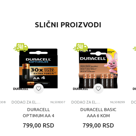
VREDNOST
SLIČNI PROIZVODI
Dodaci za el. igračke
Duracell
univerzalno
svi uzrasti
DODACI ZA EL. IGRAČKE
DODACI ZA EL. IGRAČKE
DODACI ZA EL. IGRAČKE
308
NL508307
NL508299
DURACELL
DURACELL BASIC
OPTIMUM AA 4
AAA 6 KOM
KOM
799,00
RSD
799,00
RSD