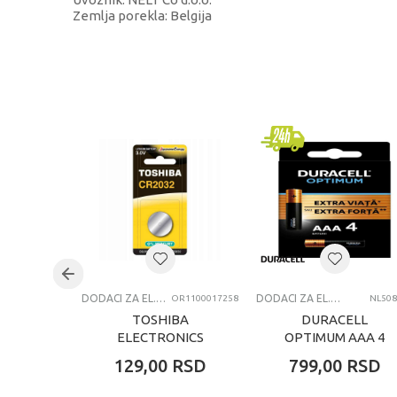
Zemlja porekla: Belgija
KARAKTERISTIKA
Kategorija
Brend
Pol
Uzrast
Kategorija
DODACI ZA EL. IGRAČKE
DODACI ZA EL. IGRAČKE
OR1100017258
NL508
TOSHIBA
DURACELL
ELECTRONICS
OPTIMUM AAA 4
LITIJUM BATERIJA
KOM
129,00
RSD
799,00
RSD
CR2032 1/1