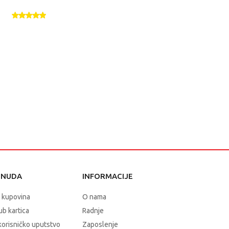
ONUDA
INFORMACIJE
 kupovina
O nama
b kartica
Radnje
korisničko uputstvo
Zaposlenje