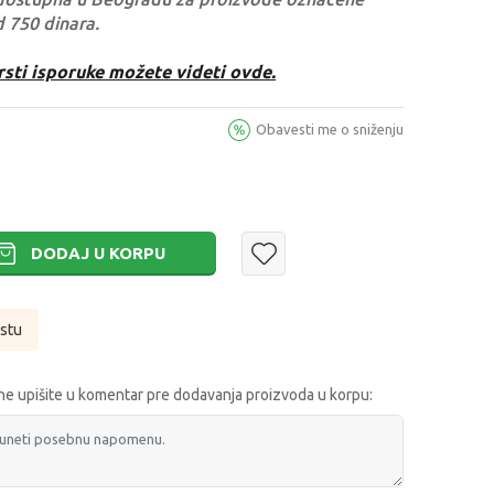
d 750 dinara.
rsti isporuke možete videti ovde.
Obavesti me o sniženju
DODAJ U KORPU
istu
e upišite u komentar pre dodavanja proizvoda u korpu: