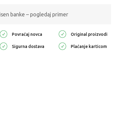
isen banke – pogledaj primer
Povraćaj novca
Original proizvodi
Sigurna dostava
Plaćanje karticom