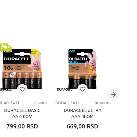
DODACI ZA EL. IGRAČKE
DODACI ZA EL. IGRAČKE
NL508298
NL508286
DURACELL BASIC
DURACELL ULTRA
DURA
AA 6 KOM
AAA 4KOM
AA
799,00
RSD
669,00
RSD
1.19