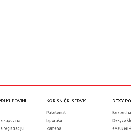
RI KUPOVINI
KORISNIČKI SERVIS
DEXY P
Paketomat
Bezbedna
za kupovinu
Isporuka
Dexyco klu
a registraciju
Zamena
eVaučeri-