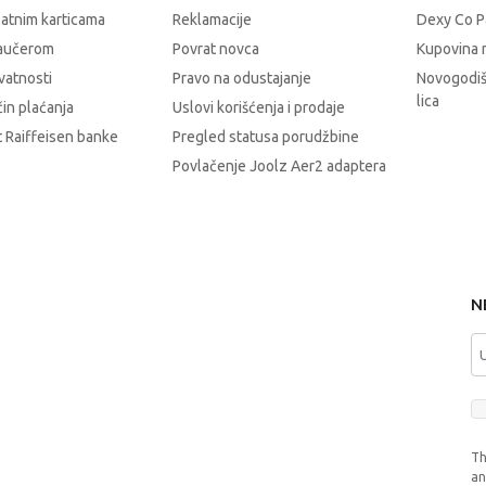
latnim karticama
Reklamacije
Dexy Co P
vaučerom
Povrat novca
Kupovina 
ivatnosti
Pravo na odustajanje
Novogodiš
lica
čin plaćanja
Uslovi korišćenja i prodaje
 Raiffeisen banke
Pregled statusa porudžbine
Povlačenje Joolz Aer2 adaptera
N
Th
a