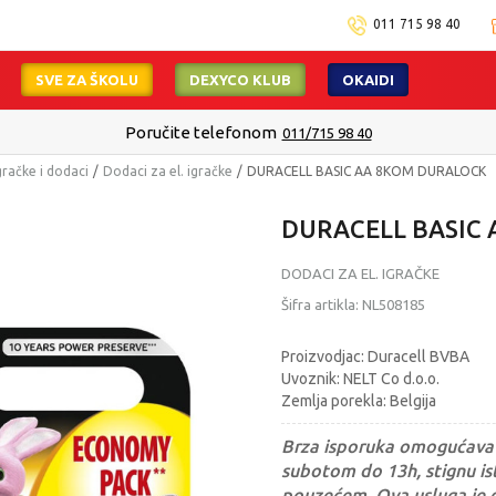
011 715 98 40
SVE ZA ŠKOLU
DEXYCO KLUB
OKAIDI
Poručite telefonom
011/715 98 40
gračke i dodaci
Dodaci za el. igračke
DURACELL BASIC AA 8KOM DURALOCK
DURACELL BASIC
DODACI ZA EL. IGRAČKE
Šifra artikla:
NL508185
Proizvodjac: Duracell BVBA
Uvoznik: NELT Co d.o.o.
Zemlja porekla: Belgija
Brza isporuka omogućava 
subotom do 13h, stignu ist
pouzećem. Ova usluga je 