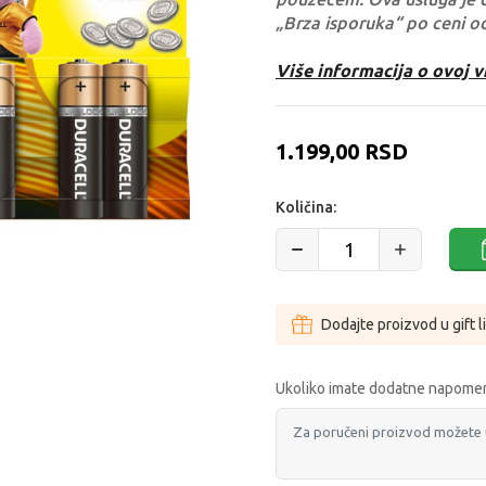
„Brza isporuka“ po ceni o
Više informacija o ovoj v
1.199,00
RSD
Količina:
Dodajte proizvod u gift l
Ukoliko imate dodatne napomen