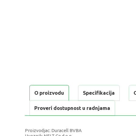
O proizvodu
Specifikacija
Proveri dostupnost u radnjama
Proizvodjac: Duracell BVBA
Uvoznik: NELT Co d.o.o.