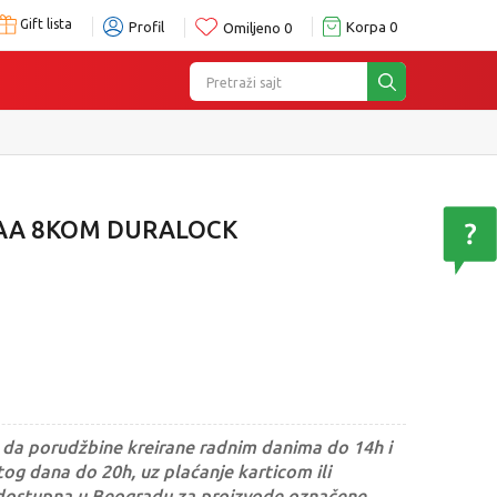
Gift lista
Profil
Korpa
0
Omiljeno
0
Pretraži sajt
 AA 8KOM DURALOCK
da porudžbine kreirane radnim danima do 14h i
og dana do 20h, uz plaćanje karticom ili
dostupna u Beogradu za proizvode označene