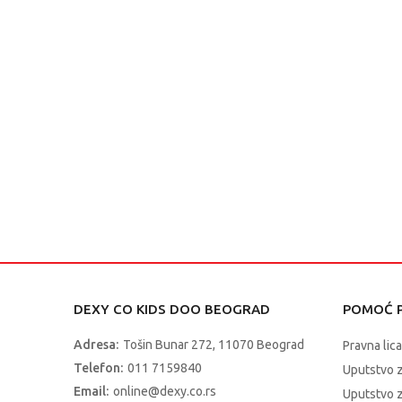
DEXY CO KIDS DOO BEOGRAD
POMOĆ P
Adresa:
Tošin Bunar 272, 11070 Beograd
Pravna lica
Telefon:
011 7159840
Uputstvo 
Email:
online@dexy.co.rs
Uputstvo z