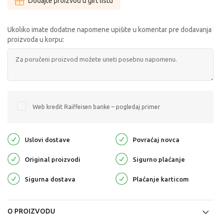
Dodajte proizvod u gift listu
Ukoliko imate dodatne napomene upišite u komentar pre dodavanja
proizvoda u korpu:
Web kredit Raiffeisen banke – pogledaj primer
Uslovi dostave
Povraćaj novca
Original proizvodi
Sigurno plaćanje
Sigurna dostava
Plaćanje karticom
O PROIZVODU