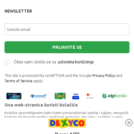
NEWSLETTER
PRIJAVITE SE
Čitao sam i složio se sa
uslovima korišćenja
This site is protected by reCAPTCHA and the Google
Privacy Policy
and
Terms of Service
apply.
Ova web-stranica koristi kolačiće
Kolačiće upotrebljavamo kako bismo personalizovali sadržaj i oglase, omogućili
funkcije društvenih medija i analizirali saobraćaj. Isto tako, podatke o vašoj
upotrebi naše web-lokacije delimo s partnerima za društvene medije,
oglašavanje i analizu, a oni ih mogu kombinovati s drugim podacima koje ste im
pružili ili koje su prikupili dok ste upotrebljavali njihove usluge. Nastavkom
Proizvode na sajtu nastojimo da opišemo što je preciznije moguće, ali ne
DURACELL OPTIMUM AAA 4 KOM
korišćenja naših internet stranica vi prihvatate našu upotrebu kolačića.