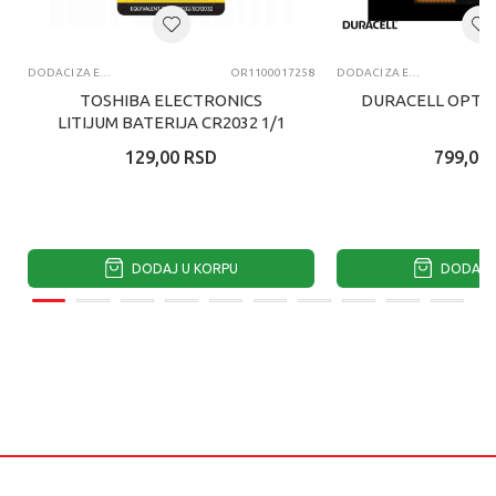
DODACI ZA EL. IGRAČKE
OR1100017258
DODACI ZA EL. IGRAČKE
TOSHIBA ELECTRONICS
DURACELL OPTIM
LITIJUM BATERIJA CR2032 1/1
129,00
RSD
799,00
DODAJ U KORPU
DODAJ U