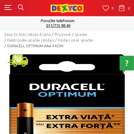
0
0
0
Isporuku možete očekivati u roku od 2 do 4 radna dana!
Pogledaj više
Dexy Co Kids | Akcija & Cena
Proizvodi
Igračke
Elektronske igračke i dodaci
Dodaci za el. igračke
DURACELL OPTIMUM AAA 4 KOM