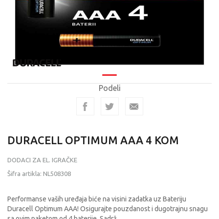
Podeli
DURACELL OPTIMUM AAA 4 KOM
DODACI ZA EL. IGRAČKE
Šifra artikla:
NL508308
Performanse vaših uređaja biće na visini zadatka uz Bateriju
Duracell Optimum AAA! Osigurajte pouzdanost i dugotrajnu snagu
sa ovim paketom od 4 baterije. Sadrž
...