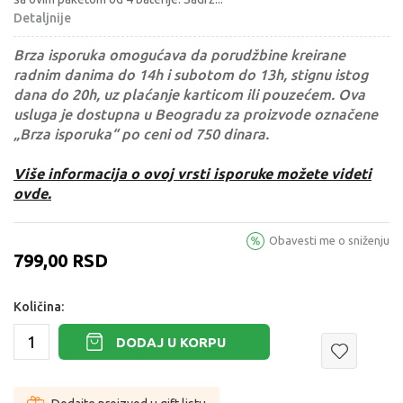
Detaljnije
Brza isporuka omogućava da porudžbine kreirane
radnim danima do 14h i subotom do 13h, stignu istog
dana do 20h, uz plaćanje karticom ili pouzećem. Ova
usluga je dostupna u Beogradu za proizvode označene
„Brza isporuka“ po ceni od 750 dinara.
Više informacija o ovoj vrsti isporuke možete videti
ovde.
Obavesti me o sniženju
799,00
RSD
Količina:
DODAJ U KORPU