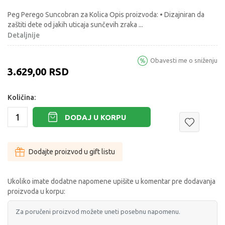
Peg Perego Suncobran za Kolica Opis proizvoda: • Dizajniran da
zaštiti dete od jakih uticaja sunčevih zraka
...
Detaljnije
Obavesti me o sniženju
3.629,00
RSD
Količina:
DODAJ U KORPU
Dodajte proizvod u gift listu
Ukoliko imate dodatne napomene upišite u komentar pre dodavanja
proizvoda u korpu: