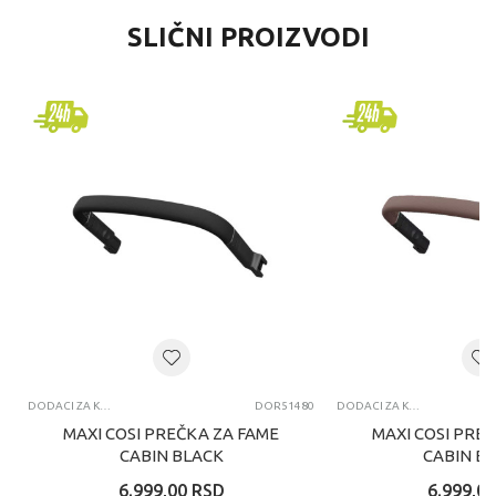
SLIČNI PROIZVODI
DODACI ZA KOLICA
DOR51480
DODACI ZA KOLICA
MAXI COSI PREČKA ZA FAME
MAXI COSI PRE
CABIN BLACK
CABIN B
6.999,00
RSD
6.999,00