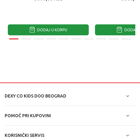
DODAJ U KORPU
DODAJ U
DEXY CO KIDS DOO BEOGRAD
POMOĆ PRI KUPOVINI
KORISNIČKI SERVIS