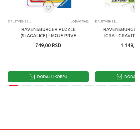
DRUŠTVENE IGRE I PUZLE
LORA07062
DRUŠTVENE IGRE I PUZLE
RAVENSBURGER PUZZLE
RAVENSBURGER
(SLAGALICE) - MOJE PRVE
IGRA - GRAVIT
PUZZLE, 3 U 1, PAS, ZEC, MACKA
SPIN
749,00
RSD
1.149,00
DODAJ U KORPU
DODAJ U