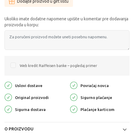
Dodajte proizvod u gift listu
Ukoliko imate dodatne napomene upišite u komentar pre dodavanja
proizvoda u korpu:
Web kredit Raiffeisen banke – pogledaj primer
Uslovi dostave
Povraćaj novca
Original proizvodi
Sigurno plaćanje
Sigurna dostava
Plaćanje karticom
O PROIZVODU