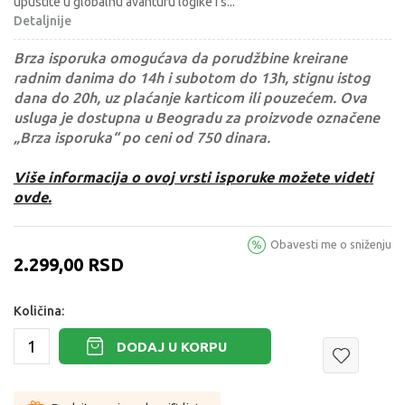
upustite u globalnu avanturu logike i s
...
Detaljnije
Brza isporuka omogućava da porudžbine kreirane
radnim danima do 14h i subotom do 13h, stignu istog
dana do 20h, uz plaćanje karticom ili pouzećem. Ova
usluga je dostupna u Beogradu za proizvode označene
„Brza isporuka“ po ceni od 750 dinara.
Više informacija o ovoj vrsti isporuke možete videti
ovde.
Obavesti me o sniženju
2.299,00
RSD
Količina:
DODAJ U KORPU