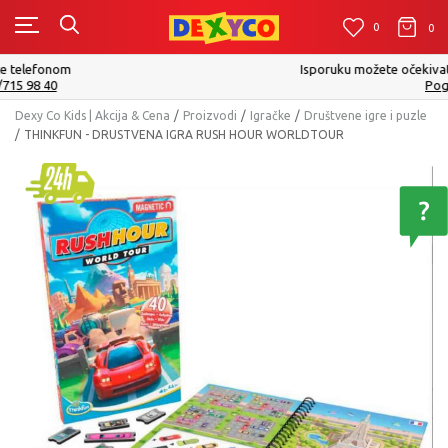
0
0
0
Isporuku možete očekivati u roku od 2 do 4 radna dana!
Pogledaj više
Dexy Co Kids | Akcija & Cena
Proizvodi
Igračke
Društvene igre i puzle
THINKFUN - DRUSTVENA IGRA RUSH HOUR WORLDTOUR