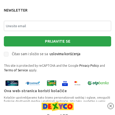
NEWSLETTER
PRIJAVITE SE
Čitao sam i složio se sa
uslovima korišćenja
This site is protected by reCAPTCHA and the Google
Privacy Policy
and
Terms of Service
apply.
Ova web-stranica koristi kolačiće
Kolačiće upotrebljavamo kako bismo personalizovali sadržaj i oglase, omogućili
funkcije društvenih medija i analizirali saobraćaj. Isto tako, podatke o vašoj
upotrebi naše web-lokacije delimo s partnerima za društvene medije,
oglašavanje i analizu, a oni ih mogu kombinovati s drugim podacima koje ste im
THINKFUN - DRUSTVENA IGRA RUSH HOUR
pružili ili koje su prikupili dok ste upotrebljavali njihove usluge. Nastavkom
Proizvode na sajtu nastojimo da opišemo što je preciznije moguće, ali ne