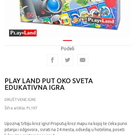
Podeli
PLAY LAND PUT OKO SVETA
EDUKATIVNA IGRA
DRUŠTVENE IGRE
Šifra artikla:
PL197
Upoznaj Srbiju kroz igru! Proputuj kroz mapu na kojoj te čeka puno
pitanja i odgovora , svrati na 24 mesta, odsedaj u hotelima, poseti