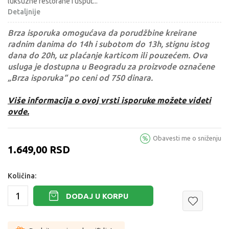
luksuzne restorane i usput
...
Detaljnije
Brza isporuka omogućava da porudžbine kreirane
radnim danima do 14h i subotom do 13h, stignu istog
dana do 20h, uz plaćanje karticom ili pouzećem. Ova
usluga je dostupna u Beogradu za proizvode označene
„Brza isporuka“ po ceni od 750 dinara.
Više informacija o ovoj vrsti isporuke možete videti
ovde.
Obavesti me o sniženju
1.649,00
RSD
Količina:
DODAJ U KORPU