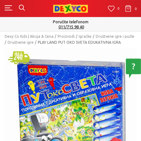
0
0
0
Poručite telefonom
011/715 98 40
Dexy Co Kids | Akcija & Cena
Proizvodi
Igračke
Društvene igre i puzle
Društvene igre
PLAY LAND PUT OKO SVETA EDUKATIVNA IGRA