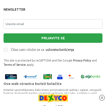
NEWSLETTER
PRIJAVITE SE
Čitao sam i složio se sa
uslovima korišćenja
This site is protected by reCAPTCHA and the Google
Privacy Policy
and
Terms of Service
apply.
Ova web-stranica koristi kolačiće
Kolačiće upotrebljavamo kako bismo personalizovali sadržaj i oglase, omogućili
funkcije društvenih medija i analizirali saobraćaj. Isto tako, podatke o vašoj
upotrebi naše web-lokacije delimo s partnerima za društvene medije,
oglašavanje i analizu, a oni ih mogu kombinovati s drugim podacima koje ste im
PLAY LAND PUT OKO SVETA EDUKATIVNA
pružili ili koje su prikupili dok ste upotrebljavali njihove usluge. Nastavkom
Proizvode na sajtu nastojimo da opišemo što je preciznije moguće, ali ne