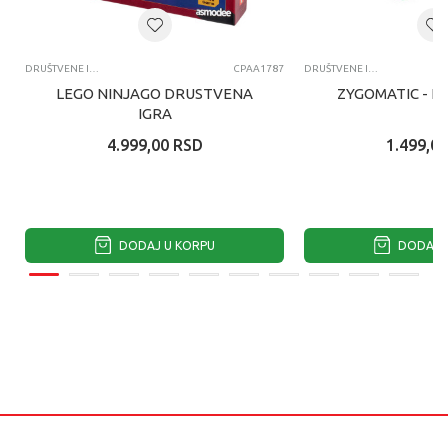
DRUŠTVENE IGRE
CPAA1787
DRUŠTVENE IGRE
LEGO NINJAGO DRUSTVENA
ZYGOMATIC - H
IGRA
4.999,00
RSD
1.499,00
DODAJ U KORPU
DODAJ U