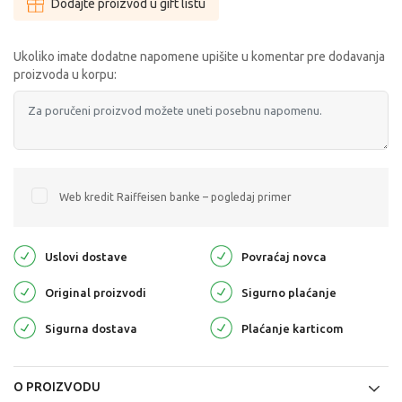
Dodajte proizvod u gift listu
Ukoliko imate dodatne napomene upišite u komentar pre dodavanja
proizvoda u korpu:
Web kredit Raiffeisen banke – pogledaj primer
Uslovi dostave
Povraćaj novca
Original proizvodi
Sigurno plaćanje
Sigurna dostava
Plaćanje karticom
O PROIZVODU