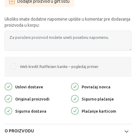
Dodajte proizvod u gift listu
Ukoliko imate dodatne napomene upišite u komentar pre dodavanja
proizvoda u korpu:
Web kredit Raiffeisen banke – pogledaj primer
Uslovi dostave
Povraćaj novca
Original proizvodi
Sigurno plaćanje
Sigurna dostava
Plaćanje karticom
O PROIZVODU