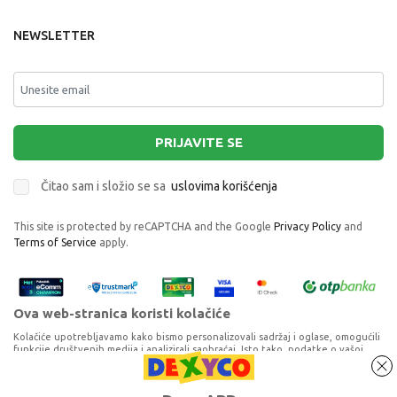
NEWSLETTER
PRIJAVITE SE
Čitao sam i složio se sa
uslovima korišćenja
This site is protected by reCAPTCHA and the Google
Privacy Policy
and
Terms of Service
apply.
Ova web-stranica koristi kolačiće
Kolačiće upotrebljavamo kako bismo personalizovali sadržaj i oglase, omogućili
funkcije društvenih medija i analizirali saobraćaj. Isto tako, podatke o vašoj
upotrebi naše web-lokacije delimo s partnerima za društvene medije,
oglašavanje i analizu, a oni ih mogu kombinovati s drugim podacima koje ste im
pružili ili koje su prikupili dok ste upotrebljavali njihove usluge. Nastavkom
Proizvode na sajtu nastojimo da opišemo što je preciznije moguće, ali ne