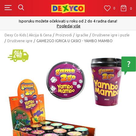
0
0
0
Isporuku možete očekivati u roku od 2 do 4 radna dana!
Pogledaj više
Dexy Co Kids | Akcija & Cena
Proizvodi
Igračke
Društvene igre i puzle
Društvene igre
GAME2GO IGRICA U CASICI - YAMBO MAMBO