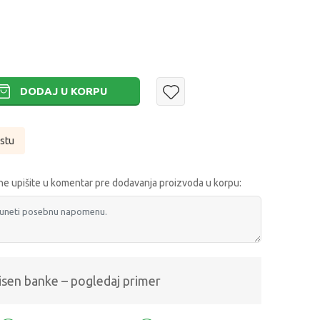
DODAJ U KORPU
istu
e upišite u komentar pre dodavanja proizvoda u korpu:
isen banke – pogledaj primer