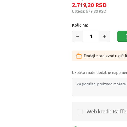
2.719,20
RSD
Ušteda:
679,80
RSD
Količina:
Dodajte proizvod u gift l
Ukoliko imate dodatne napomen
Web kredit Raiffe