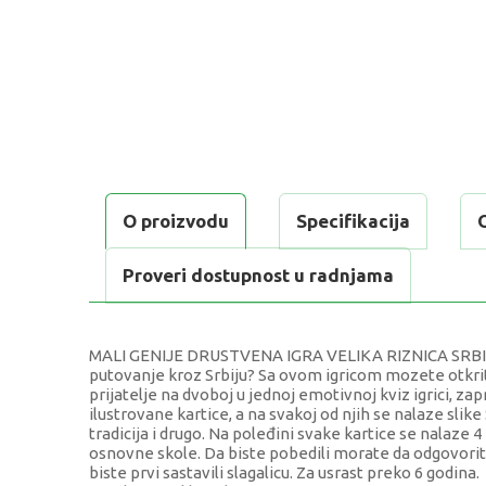
O proizvodu
Specifikacija
Proveri dostupnost u radnjama
MALI GENIJE DRUSTVENA IGRA VELIKA RIZNICA SRBIJE d
putovanje kroz Srbiju? Sa ovom igricom mozete otkriti
prijatelje na dvoboj u jednoj emotivnoj kviz igrici, za
ilustrovane kartice, a na svakoj od njih se nalaze slike 
tradicija i drugo. Na poleđini svake kartice se nalaze
osnovne skole. Da biste pobedili morate da odgovorit
biste prvi sastavili slagalicu. Za usrast preko 6 godina.