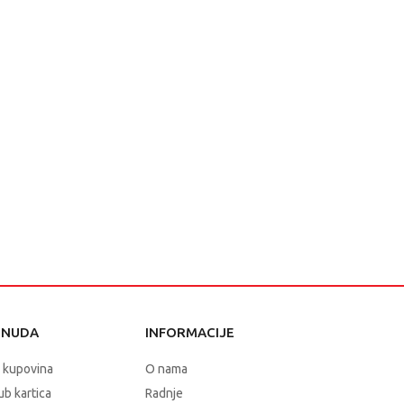
ONUDA
INFORMACIJE
 kupovina
O nama
b kartica
Radnje