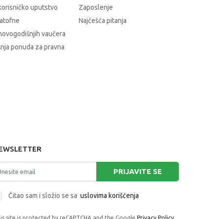
korisničko uputstvo
Zaposlenje
atofne
Najčešća pitanja
novogodišnjih vaučera
nja ponuda za pravna
EWSLETTER
PRIJAVITE SE
Čitao sam i složio se sa
uslovima korišćenja
is site is protected by reCAPTCHA and the Google
Privacy Policy