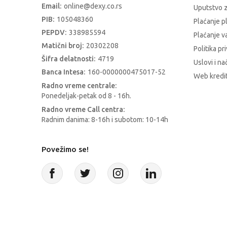
Email:
online@dexy.co.rs
Uputstvo z
PIB:
105048360
Plaćanje p
PEPDV:
338985594
Plaćanje 
Matični broj:
20302208
Politika pr
Šifra delatnosti:
4719
Uslovi i na
Banca Intesa:
160-0000000475017-52
Web kredit
Radno vreme centrale:
Ponedeljak-petak od 8 - 16h.
Radno vreme Call centra:
Radnim danima: 8-16h i subotom: 10-14h
Povežimo se!