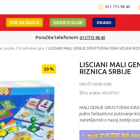
011 715 98 40
SVE ZA ŠKOLU
DEXYCO KLUB
OKAIDI
Poručite telefonom
011/715 98 40
e i puzle
Društvene igre
LISCIANI MALI GENIJE DRUSTVENA IGRA VELIKA RIZN
LISCIANI MALI GE
20
%
RIZNICA SRBIJE
DRUŠTVENE IGRE
Šifra artikla:
MG47351
MALI GENIJE DRUSTVENA IGRA VE
jedno fantasticno putovanje kr
zanimljivosti o nasoj zemlji izaz