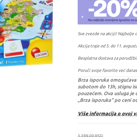
Sve zvezde na akciji! Najbolje 
Akcija traje od 5. do 11. avgust
Besplatna dostava za porudžbi
Poruči svoje favorite već danas
Brza isporuka omogućava 
subotom do 13h, stignu ist
pouzećem. Ova usluga je 
„Brza isporuka“ po ceni o
Više informacija o ovoj v
3.399,00
RSD