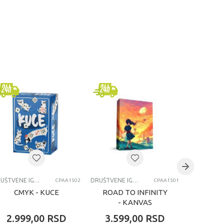
DRUŠTVENE IGRE
DRUŠTVENE IGRE
CPAA1502
CPAA1501
CMYK - KUCE
ROAD TO INFINITY
AS
- KANVAS
P
2.999,00
RSD
3.599,00
RSD
3.99