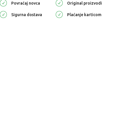
Povraćaj novca
Original proizvodi
Sigurna dostava
Plaćanje karticom