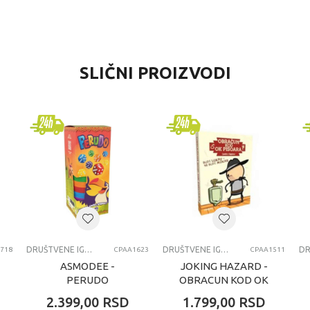
VREDNOST
SLIČNI PROIZVODI
Društvene igre
Lisciani
univerzalno
7-8 godina
DRUŠTVENE IGRE
DRUŠTVENE IGRE
DRUŠTVENE IGRE
718
CPAA1623
CPAA1511
ASMODEE -
JOKING HAZARD -
PERUDO
OBRACUN KOD OK
PISOARA
2.399,00
RSD
1.799,00
RSD