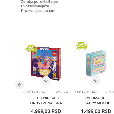
Zemlja porekla:Italija
Uvoznik:Magaza
Proizvodjac:Lisciani
KARAKTERISTIKA
Kategorija
Brend
Pol
Uzrast
Kategorija
DRUŠTVENE IGRE
DRUŠTVENE IGRE
CPAA1787
CPAA1
LEGO NINJAGO
ZYGOMATIC -
DRUSTVENA IGRA
HAPPY MOCHI
4.999,00
RSD
1.499,00
RSD