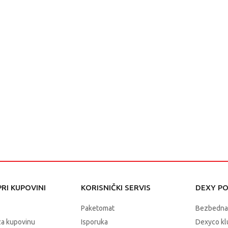
RI KUPOVINI
KORISNIČKI SERVIS
DEXY P
Paketomat
Bezbedna
za kupovinu
Isporuka
Dexyco klu