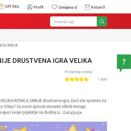
Gift lista
Profil
Korpa
0
Omiljeno
0
Pretraži sajt
ICA SRBIJE
NIJE DRUSTVENA IGRA VELIKA
Prosečna ocena:
1 glas
LIKA RIZNICA SRBIJE drustvena igra. Da li ste spremni za
oz Srbiju? Sa ovom igricom mozete otkriti mnoge
ivajuci svoje prijatelje na dvoboj u
...
Detaljnije