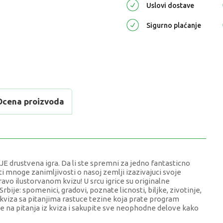
Uslovi dostave
Sigurno plaćanje
Ocena proizvoda
rustvena igra. Da li ste spremni za jedno fantasticno
 mnoge zanimljivosti o nasoj zemlji izazivajuci svoje
pravo ilustorvanom kvizu! U srcu igrice su originalne
Srbije: spomenici, gradovi, poznate licnosti, biljke, zivotinje,
 4 kviza sa pitanjima rastuce tezine koja prate program
e na pitanja iz kviza i sakupite sve neophodne delove kako