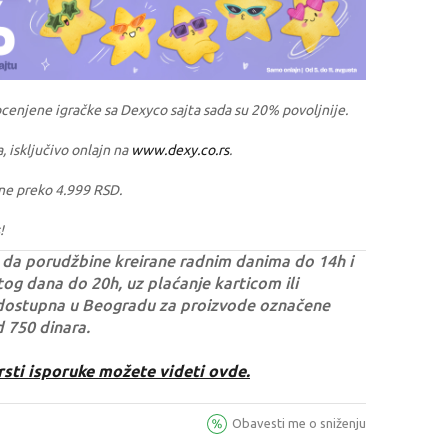
ocenjene igračke sa Dexyco sajta sada su 20% povoljnije.
a, isključivo onlajn na
www.dexy.co.rs
.
ne preko 4.999 RSD.
!
da porudžbine kreirane radnim danima do 14h i
og dana do 20h, uz plaćanje karticom ili
dostupna u Beogradu za proizvode označene
d 750 dinara.
rsti isporuke možete videti ovde.
Obavesti me o sniženju