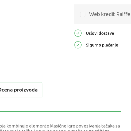
Web kredit Raiffe
Uslovi dostave
Sigurno plaćanje
Ocena proizvoda
koja kombinuje elemente klasične igre povezivanja tačaka sa