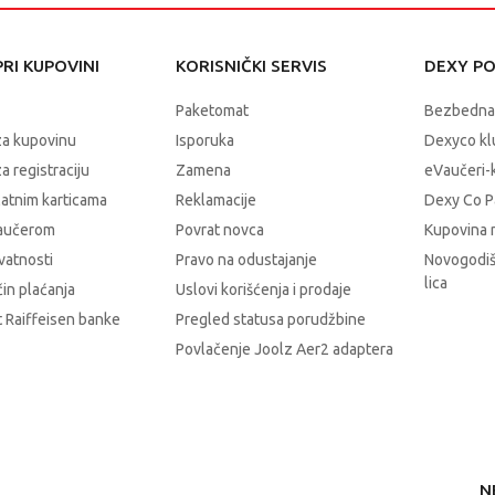
RI KUPOVINI
KORISNIČKI SERVIS
DEXY P
Paketomat
Bezbedna
za kupovinu
Isporuka
Dexyco klu
a registraciju
Zamena
eVaučeri-
latnim karticama
Reklamacije
Dexy Co P
vaučerom
Povrat novca
Kupovina 
ivatnosti
Pravo na odustajanje
Novogodiš
lica
čin plaćanja
Uslovi korišćenja i prodaje
 Raiffeisen banke
Pregled statusa porudžbine
Povlačenje Joolz Aer2 adaptera
N