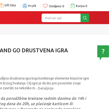
Gift lista
Profil
Korpa
0
Omiljeno
0
Pretraži sajt
 AND GO DRUSTVENA IGRA
dljiva društvena igra koja kombinuje elemente klasične igre
 brzog hvatanja. Cilj igre je da što pre povežete svoje
e završiti za nekoliko m
...
Detaljnije
da porudžbine kreirane radnim danima do 14h i
og dana do 20h, uz plaćanje karticom ili