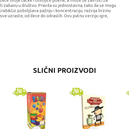
žete svoje tačke i osvojite poene, a može se završiti za
li zabavu u društvu. Pravila su jednostavna, tako da se mogu
 Grab&Go poboljšava pažnju i koncentraciju, razvija brzinu
 sve uzraste, od dece do odraslih. Ovu putnu verziju igre,
VREDNOST
SLIČNI PROIZVODI
Društvene igre
MB igre
univerzalno
8+ godina
DRUŠTVENE IGRE