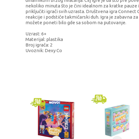
dinamikom brzog hvatanja. Cilj igre je da što pre pove
nekoliko minuta što je čini idealnom za kratke pauze i
priključiti igrači svih uzrasta. Društvena igra Connect
reakcije i podstiče takmičarski duh. Igra je zabavna za
možete poneti bilo gde sa sobom na putovanje.
Uzrast: 6+
Materijal: plastika
Broj igrača: 2
Uvoznik: Dexy Co
KARAKTERISTIKA
Kategorija
Brend
Pol
Uzrast
Kategorija