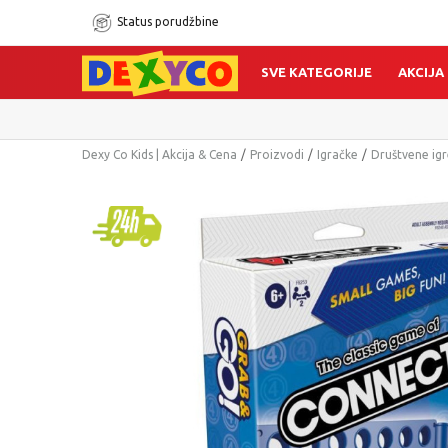
Status porudžbine
SVE KATEGORIJE
AKCIJA
Dexy Co Kids | Akcija & Cena
Proizvodi
Igračke
Društvene igr