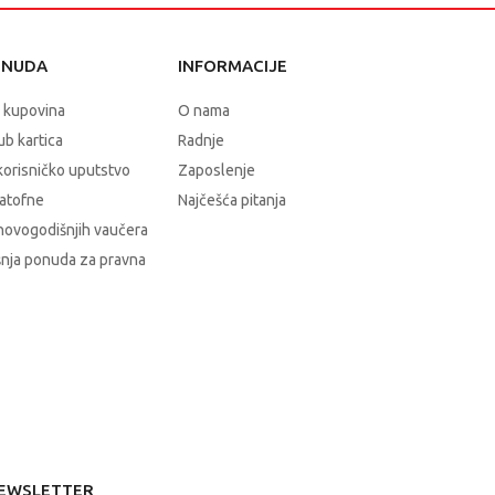
ONUDA
INFORMACIJE
 kupovina
O nama
b kartica
Radnje
korisničko uputstvo
Zaposlenje
atofne
Najčešća pitanja
novogodišnjih vaučera
nja ponuda za pravna
EWSLETTER