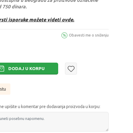
dostupna u Beogradu za proizvode označene
d 750 dinara.
rsti isporuke možete videti ovde.
Obavesti me o sniženju
DODAJ U KORPU
istu
e upišite u komentar pre dodavanja proizvoda u korpu: