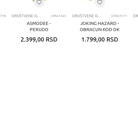
DRUŠTVENE IGRE
DRUŠTVENE IGRE
718
CPAA1623
CPAA1511
ASMODEE -
JOKING HAZARD -
PERUDO
OBRACUN KOD OK
PISOARA
2.399,00
RSD
1.799,00
RSD