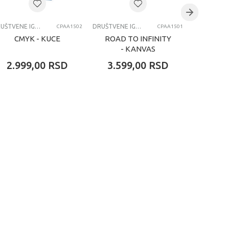
DRUŠTVENE IGRE
DRUŠTVENE IGRE
CPAA1502
CPAA1501
CMYK - KUCE
ROAD TO INFINITY
AS
- KANVAS
P
2.999,00
RSD
3.599,00
RSD
3.99