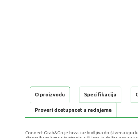
O proizvodu
Specifikacija
Proveri dostupnost u radnjama
Connect Grab&Go je brza i uzbudljiva društvena igra 