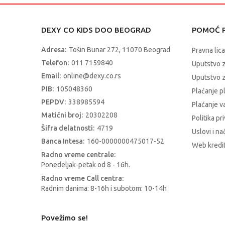
DEXY CO KIDS DOO BEOGRAD
POMOĆ P
Adresa:
Tošin Bunar 272, 11070 Beograd
Pravna lica
Telefon:
011 7159840
Uputstvo 
Email:
online@dexy.co.rs
Uputstvo z
PIB:
105048360
Plaćanje p
PEPDV:
338985594
Plaćanje 
Matični broj:
20302208
Politika pr
Šifra delatnosti:
4719
Uslovi i na
Banca Intesa:
160-0000000475017-52
Web kredit
Radno vreme centrale:
Ponedeljak-petak od 8 - 16h.
Radno vreme Call centra:
Radnim danima: 8-16h i subotom: 10-14h
Povežimo se!