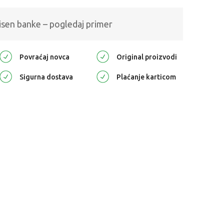
isen banke – pogledaj primer
Povraćaj novca
Original proizvodi
Sigurna dostava
Plaćanje karticom