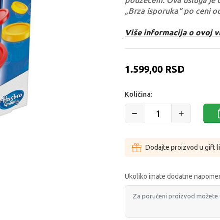
pouzećem. Ova usluga je 
„Brza isporuka“ po ceni o
Više informacija o ovoj v
1.599,00
RSD
Količina:
Dodajte proizvod u gift l
Ukoliko imate dodatne napomen