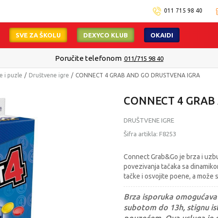
011 715 98 40
SVE ZA ŠKOLU
DEXYCO KLUB
OKAIDI
Poručite telefonom
011/715 98 40
e i puzle
Društvene igre
CONNECT 4 GRAB AND GO DRUSTVENA IGRA
CONNECT 4 GRAB
DRUŠTVENE IGRE
Šifra artikla:
F8253
Connect Grab&Go je brza i uzbu
povezivanja tačaka sa dinamikom
tačke i osvojite poene, a može s
Brza isporuka omogućava 
subotom do 13h, stignu ist