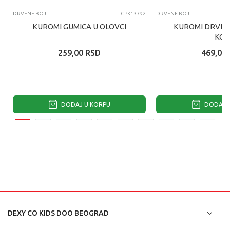
DRVENE BOJICE
CPK13792
DRVENE BOJICE
KUROMI GUMICA U OLOVCI
KUROMI DRVENE
KO
259,00
RSD
469,00
DODAJ U KORPU
DODAJ U
DEXY CO KIDS DOO BEOGRAD