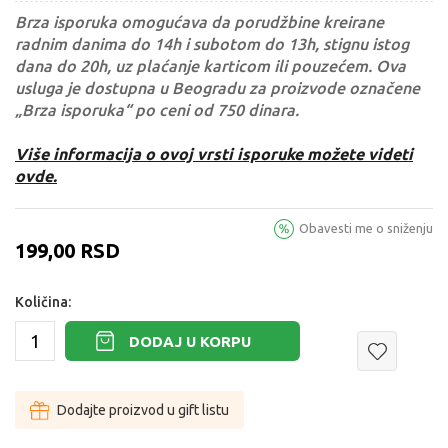
Brza isporuka omogućava da porudžbine kreirane
radnim danima do 14h i subotom do 13h, stignu istog
dana do 20h, uz plaćanje karticom ili pouzećem. Ova
usluga je dostupna u Beogradu za proizvode označene
„Brza isporuka“ po ceni od 750 dinara.
Više informacija o ovoj vrsti isporuke možete videti
ovde.
Obavesti me o sniženju
199,00
RSD
Količina:
DODAJ U KORPU
Dodajte proizvod u gift listu