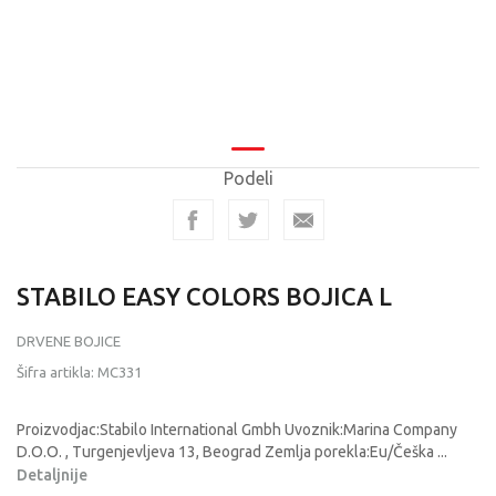
Podeli
STABILO EASY COLORS BOJICA L
DRVENE BOJICE
Šifra artikla:
MC331
Proizvodjac:Stabilo International Gmbh Uvoznik:Marina Company
D.O.O. , Turgenjevljeva 13, Beograd Zemlja porekla:Eu/Češka
...
Detaljnije