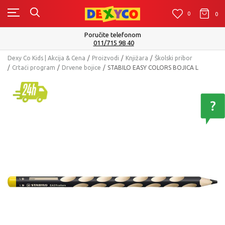
0
0
0
Poručite telefonom
011/715 98 40
Dexy Co Kids | Akcija & Cena
Proizvodi
Knjižara
Školski pribor
Crtaći program
Drvene bojice
STABILO EASY COLORS BOJICA L