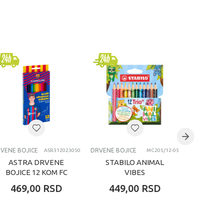
VENE BOJICE
DRVENE BOJICE
DRVENE BO
ASR312023050
MC205/12-05
ASTRA DRVENE
STABILO ANIMAL
STIT
BOJICE 12 KOM FC
VIBES
BOJI
BARCELONA
TRIANGULARNA
469,00
RSD
449,00
RSD
499
KRATKA DRVENA
BOJICA 1/12