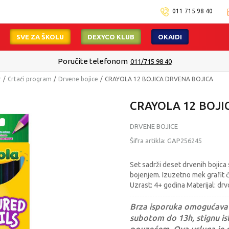
011 715 98 40
SVE ZA ŠKOLU
DEXYCO KLUB
OKAIDI
Poručite telefonom
011/715 98 40
r
Crtaći program
Drvene bojice
CRAYOLA 12 BOJICA DRVENA BOJICA
CRAYOLA 12 BOJI
DRVENE BOJICE
Šifra artikla:
GAP256245
Set sadrži deset drvenih bojica
bojenjem. Izuzetno mek grafit ć
Uzrast: 4+ godina Materijal: dr
Brza isporuka omogućava 
subotom do 13h, stignu ist