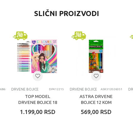
VREDNOST
SLIČNI PROIZVODI
Drvene bojice
Crayola
univerzalno
4-6 godina
DRVENE BOJICE
DRVENE BOJICE
DRVENE BOJICE
DR
686
DP412215
ASR312026051
TOP MODEL
ASTRA DRVENE
DRVENE BOJICE 18
BOJICE 12 KOM
KOM
MINECRAFT
1.199,00
RSD
569,00
RSD