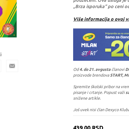
pouzećem. Ova usluga je 
„Brza isporuka“ po ceni o
Više informacija o ovoj v
i
Od
4. do 21. avgusta
članovi
D
proizvode brendova
START, M
Spremite školski pribor na vrem
pisanje i crtanje. Popust važi
s
snižene artikle.
Još uvek nisi član Dexyco Klub
439,00
RSD