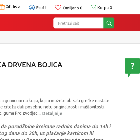
Gift lista
Profil
Korpa
0
Omiljeno
0
Pretraži sajt
CA DRVENA BOJICA
 sa gumicom na kraju, kojim možete obrsati greške nastale
e crtežu dati posebnu notu originalnosti i maštovitosti.
vo, guma Proizvodjac:
...
Detaljnije
da porudžbine kreirane radnim danima do 14h i
og dana do 20h, uz plaćanje karticom ili