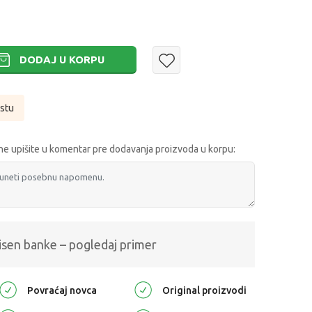
DODAJ U KORPU
istu
e upišite u komentar pre dodavanja proizvoda u korpu:
isen banke – pogledaj primer
Povraćaj novca
Original proizvodi