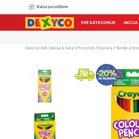
Status porudžbine
SVE KATEGORIJE
AKCIJA
Dexy Co Kids | Akcija & Cena
Proizvodi
Knjižara
Školski pribo