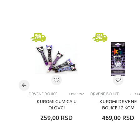
KARAKTERISTIKA
Kategorija
Brend
Pol
Uzrast
Kategorija
DRVENE BOJICE
DRVENE BOJICE
CPK13792
CPK13
KUROMI GUMICA U
KUROMI DRVENE
OLOVCI
BOJICE 12 KOM
259,00
RSD
469,00
RSD