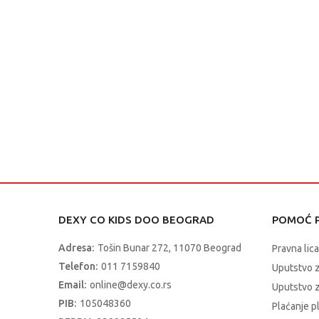
DEXY CO KIDS DOO BEOGRAD
POMOĆ P
Adresa:
Tošin Bunar 272, 11070 Beograd
Pravna lica
Telefon:
011 7159840
Uputstvo 
Email:
online@dexy.co.rs
Uputstvo z
PIB:
105048360
Plaćanje p