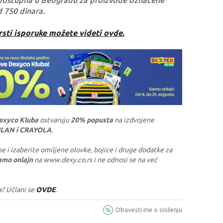
dostupna u Beogradu za proizvode označene
d 750 dinara.
rsti isporuke možete videti ovde.
exyco Kluba
ostvaruju
20% popusta
na izdvojene
ILAN i CRAYOLA
.
e i izaberite omiljene olovke, bojice i druge dodatke za
amo onlajn
na www.dexy.co.rs i ne odnosi se na već
a? Učlani se
OVDE
.
Obavesti me o sniženju