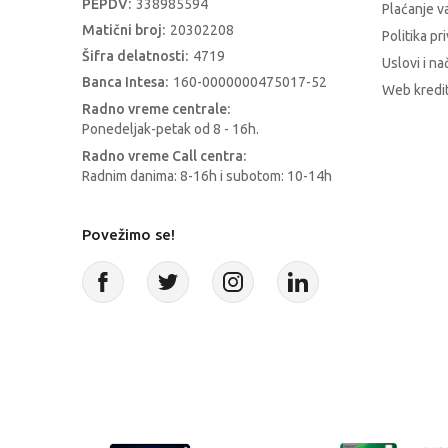
PEPDV:
338985594
Plaćanje 
Matični broj:
20302208
Politika pr
Šifra delatnosti:
4719
Uslovi i na
Banca Intesa:
160-0000000475017-52
Web kredit
Radno vreme centrale:
Ponedeljak-petak od 8 - 16h.
Radno vreme Call centra:
Radnim danima: 8-16h i subotom: 10-14h
Povežimo se!