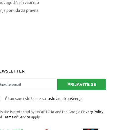
novogodišnjih vaučera
nja ponuda za pravna
EWSLETTER
PRIJAVITE SE
Čitao sam i složio se sa
uslovima korišćenja
is site is protected by reCAPTCHA and the Google
Privacy Policy
nd
Terms of Service
apply.