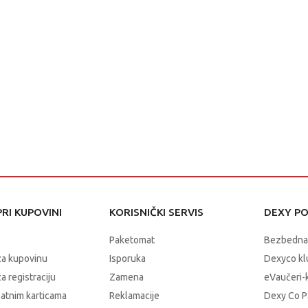
RI KUPOVINI
KORISNIČKI SERVIS
DEXY P
Paketomat
Bezbedna
za kupovinu
Isporuka
Dexyco klu
a registraciju
Zamena
eVaučeri-
latnim karticama
Reklamacije
Dexy Co P