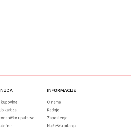
ONUDA
INFORMACIJE
 kupovina
O nama
b kartica
Radnje
korisničko uputstvo
Zaposlenje
atofne
Najčešća pitanja