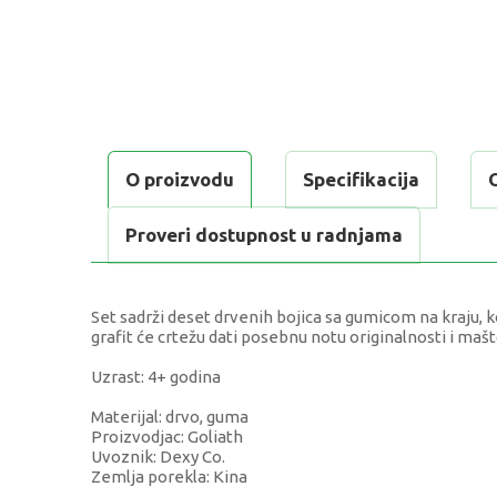
O proizvodu
Specifikacija
Proveri dostupnost u radnjama
Set sadrži deset drvenih bojica sa gumicom na kraju,
grafit će crtežu dati posebnu notu originalnosti i mašt
Uzrast: 4+ godina
Materijal: drvo, guma
Proizvodjac: Goliath
Uvoznik: Dexy Co.
Zemlja porekla: Kina