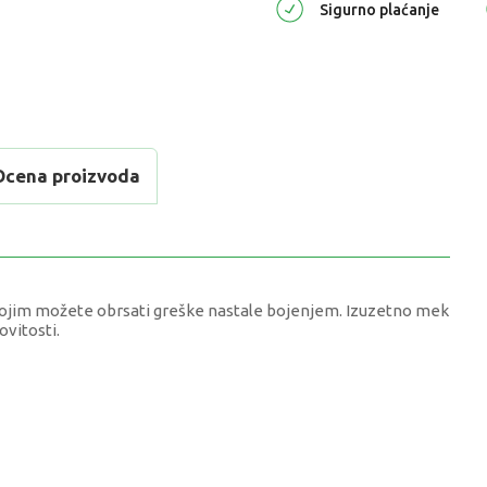
Sigurno plaćanje
Ocena proizvoda
 kojim možete obrsati greške nastale bojenjem. Izuzetno mek
ovitosti.