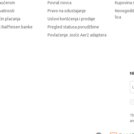
vaučerom
Povrat novca
Kupovina 
ivatnosti
Pravo na odustajanje
Novogodiš
lica
čin plaćanja
Uslovi korišćenja i prodaje
 Raiffeisen banke
Pregled statusa porudžbine
Povlačenje Joolz Aer2 adaptera
N
Th
a