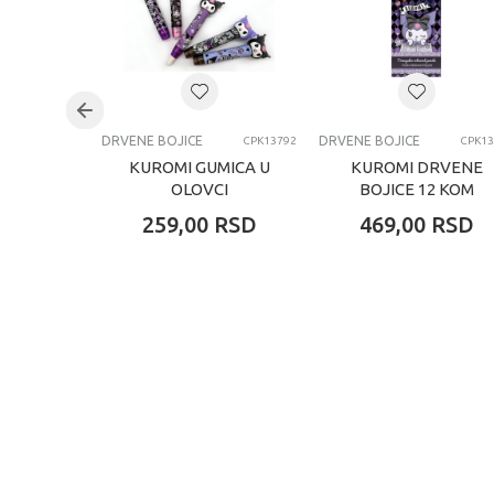
Uzrast
Kategorija
DRVENE BOJICE
DRVENE BOJICE
CPK13792
CPK13
KUROMI GUMICA U
KUROMI DRVENE
OLOVCI
BOJICE 12 KOM
259,00
RSD
469,00
RSD