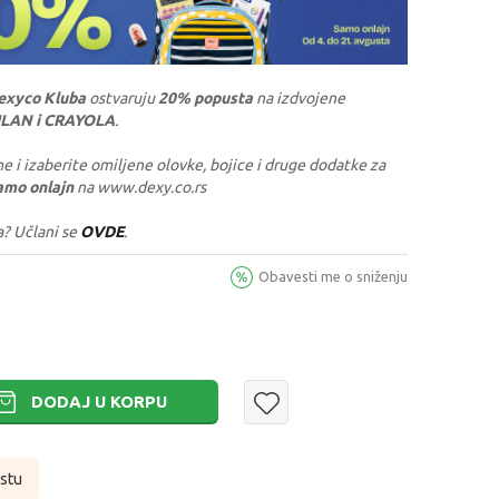
exyco Kluba
ostvaruju
20% popusta
na izdvojene
ILAN i CRAYOLA
.
e i izaberite omiljene olovke, bojice i druge dodatke za
amo onlajn
na www.dexy.co.rs
a? Učlani se
OVDE
.
Obavesti me o sniženju
DODAJ U KORPU
istu