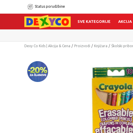
Status porudžbine
SVE KATEGORIJE
AKCIJA
Dexy Co Kids | Akcija & Cena
Proizvodi
Knjižara
Školski pribo