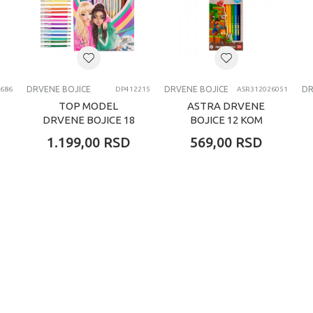
4-6 godina
DRVENE BOJICE
DRVENE BOJICE
DRVENE BOJICE
DR
686
DP412215
ASR312026051
TOP MODEL
ASTRA DRVENE
DRVENE BOJICE 18
BOJICE 12 KOM
KOM
MINECRAFT
1.199,00
RSD
569,00
RSD