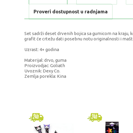
Proveri dostupnost u radnjama
Set sadrži deset drvenih bojica sa gumicom na kraju,
grafit će crtežu dati posebnu notu originalnosti i mašt
Uzrast: 4+ godina
Materijal: drvo, guma
Proizvodjac: Goliath
Uvoznik: Dexy Co.
Zemlja porekla: Kina
KARAKTERISTIKA
Kategorija
Brend
Pol