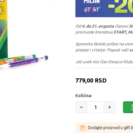
Od
4. do 21. avgusta
članovi
D
proizvode brendova
START, M
Spremite školski pribor na vrem
pisanje i crtanje. Popust važi
s
Još uvek nisi član Dexyco Klub
779,00
RSD
Količina:
Dodajte proizvod u gift l