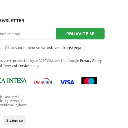
EWSLETTER
PRIJAVITE SE
Čitao sam i složio se sa
uslovima korišćenja
is site is protected by reCAPTCHA and the Google
Privacy Policy
nd
Terms of Service
apply.
i analizirali
e, oglašavanje i
trebljavali njihove
rafije, navedeni u okrviru proizvoda, u
su dostupni u svakom trenutku.
Slažem se