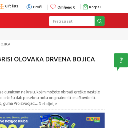
Gift lista
Profil
Korpa
0
Omiljeno
0
Pretraži sajt
BOJICA
-BRISI OLOVAKA DRVENA BOJICA
 sa gumicom na kraju, kojim možete obrsati greške nastale
e crtežu dati posebnu notu originalnosti i maštovitosti.
vo, guma Proizvodjac:
...
Detaljnije