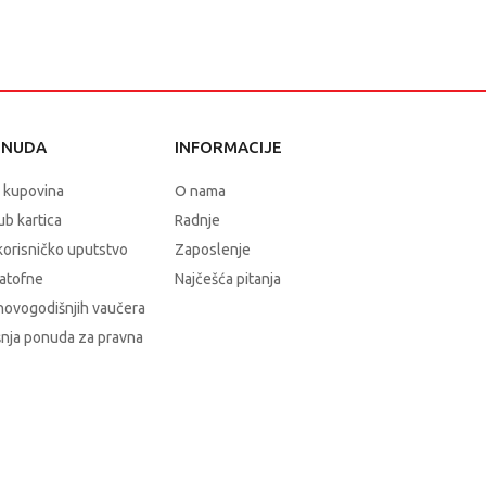
ONUDA
INFORMACIJE
 kupovina
O nama
b kartica
Radnje
korisničko uputstvo
Zaposlenje
atofne
Najčešća pitanja
novogodišnjih vaučera
nja ponuda za pravna