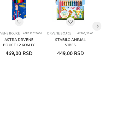
VENE BOJICE
DRVENE BOJICE
DRVENE BO
ASR312023050
MC205/12-05
ASTRA DRVENE
STABILO ANIMAL
STIT
BOJICE 12 KOM FC
VIBES
BOJI
BARCELONA
TRIANGULARNA
469,00
RSD
449,00
RSD
499
KRATKA DRVENA
BOJICA 1/12