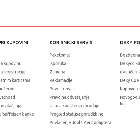
RI KUPOVINI
KORISNIČKI SERVIS
DEXY P
Paketomat
Bezbedna
za kupovinu
Isporuka
Dexyco klu
a registraciju
Zamena
eVaučeri-
latnim karticama
Reklamacije
Dexy Co P
vaučerom
Povrat novca
Kupovina 
ivatnosti
Pravo na odustajanje
Novogodiš
lica
čin plaćanja
Uslovi korišćenja i prodaje
 Raiffeisen banke
Pregled statusa porudžbine
Povlačenje Joolz Aer2 adaptera