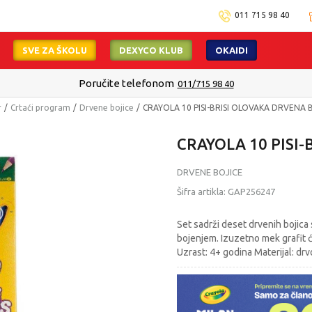
011 715 98 40
SVE ZA ŠKOLU
DEXYCO KLUB
OKAIDI
Poručite telefonom
011/715 98 40
r
Crtaći program
Drvene bojice
CRAYOLA 10 PISI-BRISI OLOVAKA DRVENA 
CRAYOLA 10 PISI
DRVENE BOJICE
Šifra artikla:
GAP256247
Set sadrži deset drvenih bojica
bojenjem. Izuzetno mek grafit ć
Uzrast: 4+ godina Materijal: dr