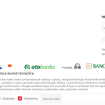
N
Th
a
ica koristi kolačiće
vamo kako bismo personalizovali sadržaj i oglase, omogućili funkcije društvenih medija 
ko, podatke o vašoj upotrebi naše web-lokacije delimo s partnerima za društvene medij
ogu kombinovati s drugim podacima koje ste im pružili ili koje su prikupili dok ste upo
korišćenja naših internet stranica vi prihvatate našu upotrebu kolačića.
o što je preciznije moguće, ali ne možemo garantovati da su svi podaci i fotog
ešaka. Svi artikli prikazani na sajtu su deo naše ponude, ali ne podrazumeva da 
Statistika
Marketing
Saznaj više
©2026
www.dexy.co.rs
, Izrada
NB SOFT
. Sva prava zadržana.