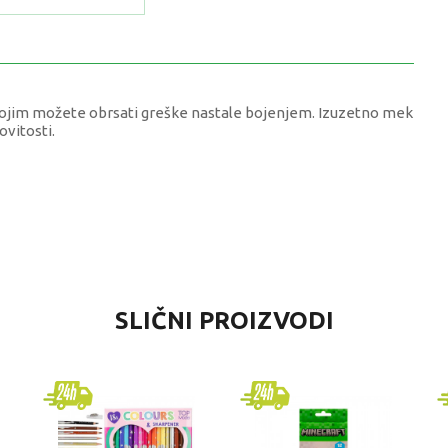
 kojim možete obrsati greške nastale bojenjem. Izuzetno mek
ovitosti.
VREDNOST
SLIČNI PROIZVODI
Drvene bojice
Crayola
univerzalno