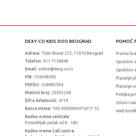
DEXY CO KIDS DOO BEOGRAD
POMOĆ P
Adresa:
Tošin Bunar 272, 11070 Beograd
Pravna lica
Telefon:
011 7159840
Uputstvo 
Email:
online@dexy.co.rs
Uputstvo z
PIB:
105048360
Plaćanje p
PEPDV:
338985594
Plaćanje 
Matični broj:
20302208
Politika pr
Šifra delatnosti:
4719
Uslovi i na
Banca Intesa:
160-0000000475017-52
Web kredit
Radno vreme centrale:
Ponedeljak-petak od 8 - 16h.
Radno vreme Call centra: