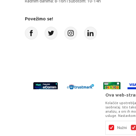
Radnim danima: 8-16h i subotom: 10-14h
Povežimo se!
Ova web-stran
Kolačiće upotreblja
saobraćaj. Isto ta
analizu, a oni ih m
usluge. Nastavkom 
Proizvode na sajtu nastojimo da opišem
potpunosti kompletni i bez gr
Nužni