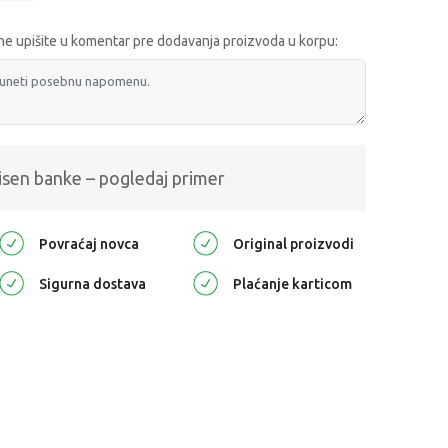
e upišite u komentar pre dodavanja proizvoda u korpu:
isen banke – pogledaj primer
Povraćaj novca
Original proizvodi
Sigurna dostava
Plaćanje karticom