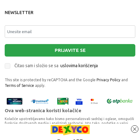
NEWSLETTER
PRIJAVITE SE
Čitao sam i složio se sa
uslovima korišćenja
This site is protected by reCAPTCHA and the Google
Privacy Policy
and
Terms of Service
apply.
Ova web-stranica koristi kolačiće
Kolačiće upotrebljavamo kako bismo personalizovali sadržaj i oglase, omogućili
funkcije društvenih medija i analizirali saobraćaj. Isto tako, podatke o vašoj
upotrebi naše web-lokacije delimo s partnerima za društvene medije,
oglašavanje i analizu, a oni ih mogu kombinovati s drugim podacima koje ste im
MILLA TOYS DRVENA KUCICA ZA LUTKE 8
pružili ili koje su prikupili dok ste upotrebljavali njihove usluge. Nastavkom
Proizvode na sajtu nastojimo da opišemo što je preciznije moguće, ali ne