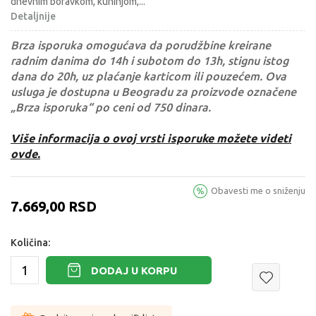
dnevnim boravkom, kuhinjom,
...
Detaljnije
Brza isporuka omogućava da porudžbine kreirane
radnim danima do 14h i subotom do 13h, stignu istog
dana do 20h, uz plaćanje karticom ili pouzećem. Ova
usluga je dostupna u Beogradu za proizvode označene
„Brza isporuka“ po ceni od 750 dinara.
Više informacija o ovoj vrsti isporuke možete videti
ovde.
Obavesti me o sniženju
7.669,00
RSD
Količina:
DODAJ U KORPU