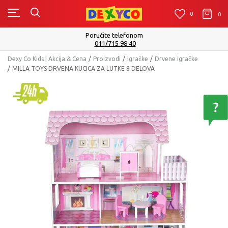
0
0
0
Isporuku možete očekivati u roku od 2 do 4 radna dana!
Pogledaj više
Dexy Co Kids | Akcija & Cena
Proizvodi
Igračke
Drvene igračke
MILLA TOYS DRVENA KUCICA ZA LUTKE 8 DELOVA