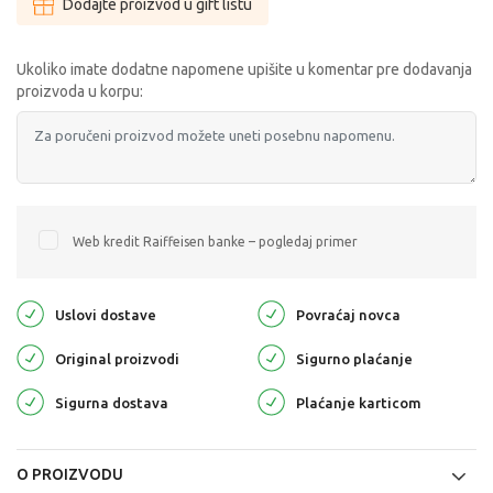
Dodajte proizvod u gift listu
Ukoliko imate dodatne napomene upišite u komentar pre dodavanja
proizvoda u korpu:
Web kredit Raiffeisen banke – pogledaj primer
Uslovi dostave
Povraćaj novca
Original proizvodi
Sigurno plaćanje
Sigurna dostava
Plaćanje karticom
O PROIZVODU