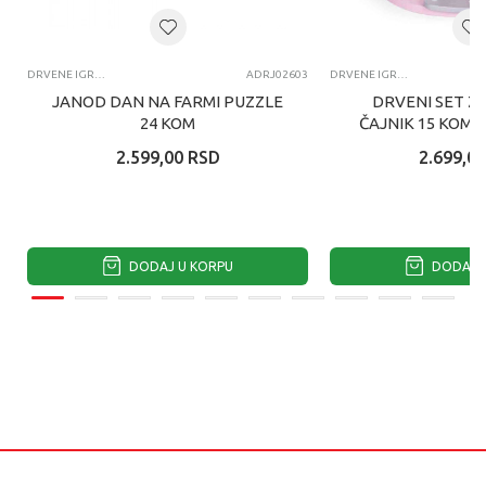
DRVENE IGRAČKE
ADRJ02603
DRVENE IGRAČKE
JANOD DAN NA FARMI PUZZLE
DRVENI SET ZA
24 KOM
ČAJNIK 15 KOM
2.599,00
RSD
2.699,00
DODAJ U KORPU
DODAJ U