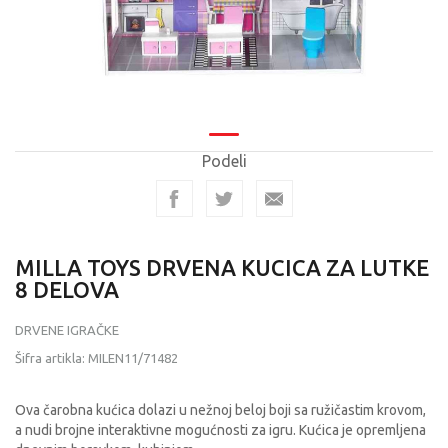
Podeli
MILLA TOYS DRVENA KUCICA ZA LUTKE
8 DELOVA
DRVENE IGRAČKE
Šifra artikla:
MILEN11/71482
Ova čarobna kućica dolazi u nežnoj beloj boji sa ružičastim krovom,
a nudi brojne interaktivne mogućnosti za igru. Kućica je opremljena