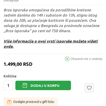
Detaljnije
Brza isporuka omogućava da porudžbine kreirane
radnim danima do 14h i subotom do 13h, stignu istog
dana do 20h, uz plaćanje karticom ili pouzećem. Ova
usluga je dostupna u Beogradu za proizvode označene
„Brza isporuka“ po ceni od 750 dinara.
Više informacija o ovoj vrsti isporuke možete videti
ovde.
Obavesti me o sniženju
1.499,00
RSD
Količina:
DODAJ U KORPU
Dodajte proizvod u gift listu