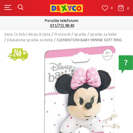
0
0
0
Isporuku možete očekivati u roku od 2 do 4 radna dana!
Pogledaj više
Dexy Co Kids | Akcija & Cena
Proizvodi
Igračke
Igračke za bebe
Edukativne igračke za bebe
CLEMENTONI BABY MINNIE SOFT RING