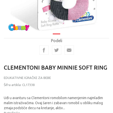
Podeli
CLEMENTONI BABY MINNIE SOFT RING
EDUKATIVNE IGRAČKE ZA BEBE
Šifra artikla:
CL17338
Uđi u avanturu sa Clementoni romobilom namenjenim najmlađim
malim istraživačima. Ovaj šaren i zabavan romobil u obliku malog
zmaja podstiče decu na kretanje, aktiv
...