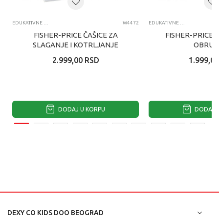
EDUKATIVNE IGRAČKE ZA BEBE
W4472
EDUKATIVNE IGRAČKE ZA BEBE
FISHER-PRICE ČAŠICE ZA
FISHER-PRICE 
SLAGANJE I KOTRLJANJE
OBRUČ
2.999,00
RSD
1.999,00
DODAJ U KORPU
DODAJ U
DEXY CO KIDS DOO BEOGRAD