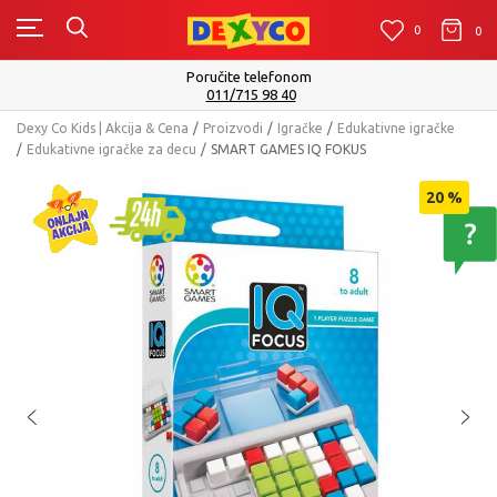
0
0
0
Isporuku možete očekivati u roku od 2 do 4 radna dana!
Pogledaj više
Dexy Co Kids | Akcija & Cena
Proizvodi
Igračke
Edukativne igračke
Edukativne igračke za decu
SMART GAMES IQ FOKUS
20
%