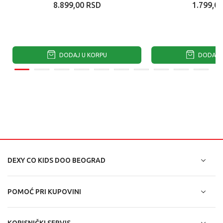
8.899,00
RSD
1.799,00
DODAJ U KORPU
DODAJ U
DEXY CO KIDS DOO BEOGRAD
POMOĆ PRI KUPOVINI
KORISNIČKI SERVIS