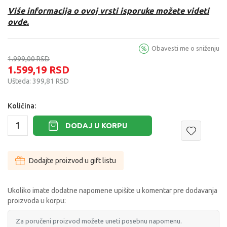
Više informacija o ovoj vrsti isporuke možete videti
ovde.
Obavesti me o sniženju
1.999,00
RSD
1.599,19
RSD
Ušteda:
399,81
RSD
Količina:
DODAJ U KORPU
Dodajte proizvod u gift listu
Ukoliko imate dodatne napomene upišite u komentar pre dodavanja
proizvoda u korpu: