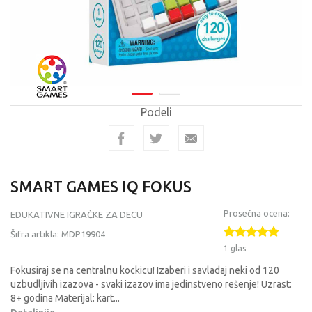
Podeli
SMART GAMES IQ FOKUS
Prosečna ocena:
EDUKATIVNE IGRAČKE ZA DECU
Šifra artikla:
MDP19904
1 glas
Fokusiraj se na centralnu kockicu! Izaberi i savladaj neki od 120
uzbudljivih izazova - svaki izazov ima jedinstveno rešenje! Uzrast:
8+ godina Materijal: kart
...