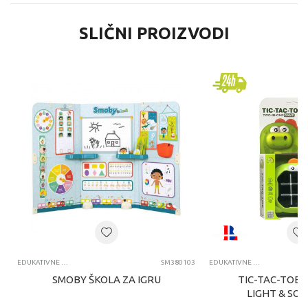
SLIČNI PROIZVODI
EDUKATIVNE IGRAČKE ZA DECU
SM380103
EDUKATIVNE IGRAČKE ZA DECU
SMOBY ŠKOLA ZA IGRU
TIC-TAC-TOE 2
LIGHT & SO