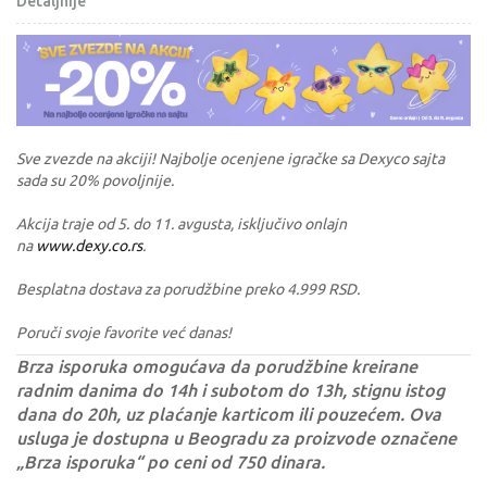
Detaljnije
Sve zvezde na akciji! Najbolje ocenjene igračke sa Dexyco sajta
sada su 20% povoljnije.
Akcija traje od 5. do 11. avgusta, isključivo onlajn
na
www.dexy.co.rs
.
Besplatna dostava za porudžbine preko 4.999 RSD.
Poruči svoje favorite već danas!
Brza isporuka omogućava da porudžbine kreirane
radnim danima do 14h i subotom do 13h, stignu istog
dana do 20h, uz plaćanje karticom ili pouzećem. Ova
usluga je dostupna u Beogradu za proizvode označene
„Brza isporuka“ po ceni od 750 dinara.