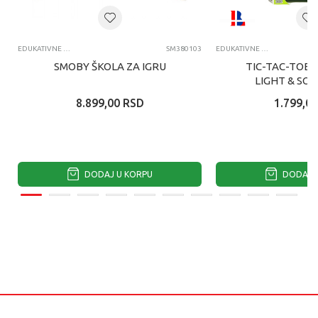
EDUKATIVNE IGRAČKE ZA DECU
SM380103
EDUKATIVNE IGRAČKE ZA DECU
SMOBY ŠKOLA ZA IGRU
TIC-TAC-TOE 2
LIGHT & SO
8.899,00
RSD
1.799,00
DODAJ U KORPU
DODAJ U