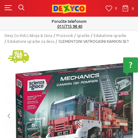
0
0
0
Isporuku možete očekivati u roku od 2 do 4 radna dana!
Pogledaj više
Dexy Co Kids | Akcija & Cena
Proizvodi
Igračke
Edukativne igračke
Edukativne igračke za decu
CLEMENTONI VATROGASNI KAMION SET