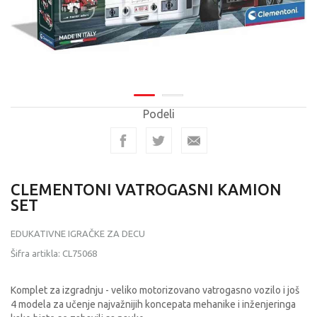
Podeli
CLEMENTONI VATROGASNI KAMION
SET
EDUKATIVNE IGRAČKE ZA DECU
Šifra artikla:
CL75068
Komplet za izgradnju - veliko motorizovano vatrogasno vozilo i još
4 modela za učenje najvažnijih koncepata mehanike i inženjeringa