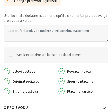
Dodajte proizvod u gift listu
Ukoliko imate dodatne napomene upišite u komentar pre dodavanja
proizvoda u korpu:
Web kredit Raiffeisen banke – pogledaj primer
Uslovi dostave
Povraćaj novca
Original proizvodi
Sigurno plaćanje
Sigurna dostava
Plaćanje karticom
O PROIZVODU