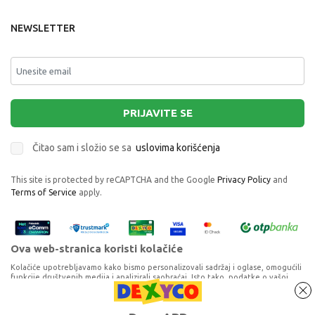
NEWSLETTER
PRIJAVITE SE
Čitao sam i složio se sa
uslovima korišćenja
This site is protected by reCAPTCHA and the Google
Privacy Policy
and
Terms of Service
apply.
Ova web-stranica koristi kolačiće
Kolačiće upotrebljavamo kako bismo personalizovali sadržaj i oglase, omogućili
funkcije društvenih medija i analizirali saobraćaj. Isto tako, podatke o vašoj
upotrebi naše web-lokacije delimo s partnerima za društvene medije,
oglašavanje i analizu, a oni ih mogu kombinovati s drugim podacima koje ste im
pružili ili koje su prikupili dok ste upotrebljavali njihove usluge. Nastavkom
Proizvode na sajtu nastojimo da opišemo što je preciznije moguće, ali ne