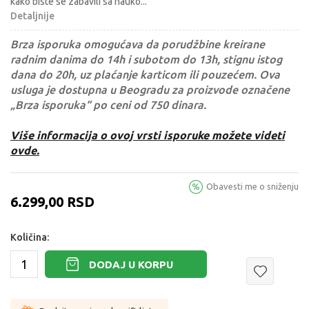
kako biste se zabavili sa nauko
...
Detaljnije
Brza isporuka omogućava da porudžbine kreirane
radnim danima do 14h i subotom do 13h, stignu istog
dana do 20h, uz plaćanje karticom ili pouzećem. Ova
usluga je dostupna u Beogradu za proizvode označene
„Brza isporuka“ po ceni od 750 dinara.
Više informacija o ovoj vrsti isporuke možete videti
ovde.
Obavesti me o sniženju
6.299,00
RSD
Količina:
DODAJ U KORPU