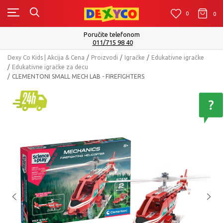
0
0
0
Isporuku možete očekivati u roku od 2 do 4 radna 
Pogledaj više
Dexy Co Kids | Akcija & Cena
Proizvodi
Igračke
Edukativne igračke
Edukativne igračke za decu
CLEMENTONI SMALL MECH LAB - FIREFIGHTERS