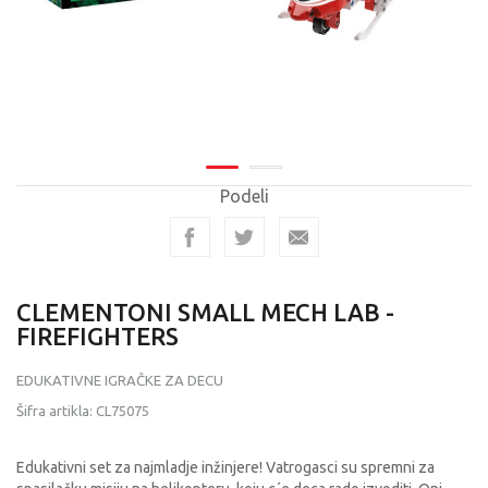
Podeli
CLEMENTONI SMALL MECH LAB -
FIREFIGHTERS
EDUKATIVNE IGRAČKE ZA DECU
Šifra artikla:
CL75075
Edukativni set za najmladje inžinjere! Vatrogasci su spremni za