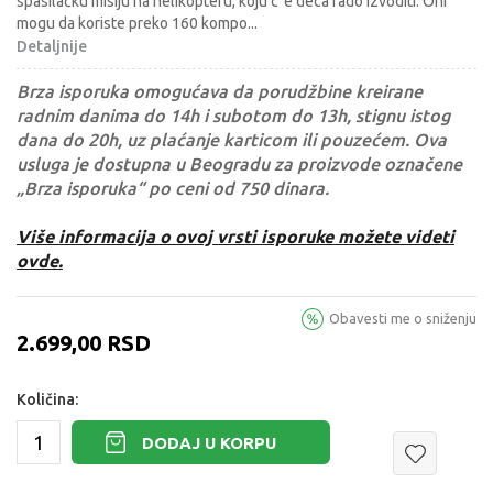
spasilačku misiju na helikopteru, koju c´e deca rado izvoditi. Oni
mogu da koriste preko 160 kompo
...
Detaljnije
Brza isporuka omogućava da porudžbine kreirane
radnim danima do 14h i subotom do 13h, stignu istog
dana do 20h, uz plaćanje karticom ili pouzećem. Ova
usluga je dostupna u Beogradu za proizvode označene
„Brza isporuka“ po ceni od 750 dinara.
Više informacija o ovoj vrsti isporuke možete videti
ovde.
Obavesti me o sniženju
2.699,00
RSD
Količina:
DODAJ U KORPU