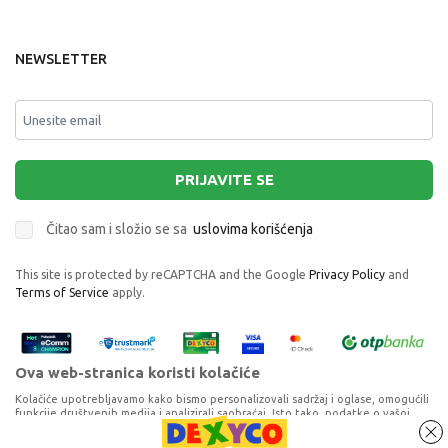
NEWSLETTER
PRIJAVITE SE
Čitao sam i složio se sa
uslovima korišćenja
This site is protected by reCAPTCHA and the Google
Privacy Policy
and
Terms of Service
apply.
Ova web-stranica koristi kolačiće
Kolačiće upotrebljavamo kako bismo personalizovali sadržaj i oglase, omogućili
funkcije društvenih medija i analizirali saobraćaj. Isto tako, podatke o vašoj
upotrebi naše web-lokacije delimo s partnerima za društvene medije,
oglašavanje i analizu, a oni ih mogu kombinovati s drugim podacima koje ste im
CLEMENTONI SMALL MECH LAB -