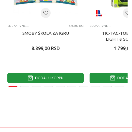
EDUKATIVNE IGRAČKE ZA DECU
SM380103
EDUKATIVNE IGRAČKE ZA DECU
SMOBY ŠKOLA ZA IGRU
TIC-TAC-TOE 2
LIGHT & SO
8.899,00
RSD
1.799,00
DODAJ U KORPU
DODAJ U