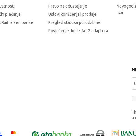
ivatnosti
Pravo na odustajanje
Novogodiš
lica
čin plaćanja
Uslovi korišćenja i prodaje
 Raiffeisen banke
Pregled statusa porudžbine
Povlačenje Joolz Aer2 adaptera
N
Th
a