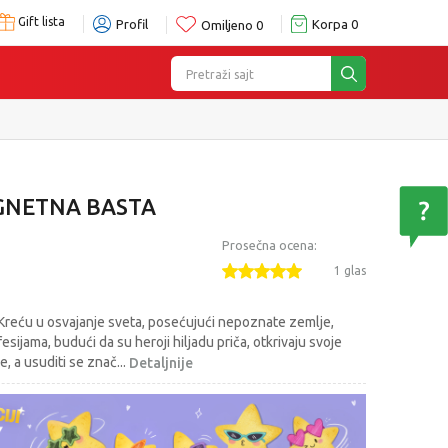
Gift lista
Profil
Korpa
0
Omiljeno
0
Pretraži sajt
iše
GNETNA BASTA
Prosečna ocena:
1 glas
e. Kreću u osvajanje sveta, posećujući nepoznate zemlje,
sijama, budući da su heroji hiljadu priča, otkrivaju svoje
se, a usuditi se znač
...
Detaljnije