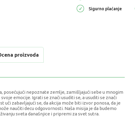
Sigurno plaćanje
Ocena proizvoda
veta, posećujući nepoznate zemlje, zamišljajući sebe u mnogim
 svoje emocije. Igrati se znači usuditi se, a usuditi se znači
 uči zabavljajući se, da akcija može biti izvor ponosa, da je
ože naučiti decu odgovornosti. Naša misija je da budemo
aživanju sveta današnjice i pripremi za svet sutra.
EDNOST