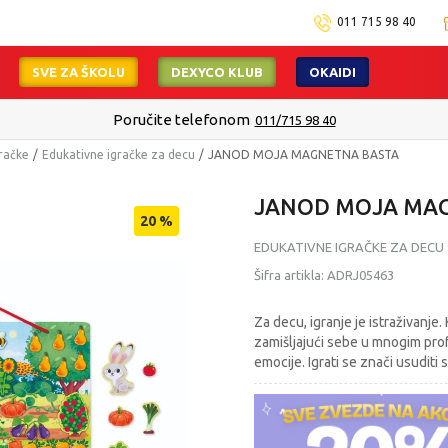
011 715 98 40
SVE ZA ŠKOLU
DEXYCO KLUB
OKAIDI
Isporuku možete očekivati u roku od 2 do 4 radna dana!
Pogledaj v
račke
Edukativne igračke za decu
JANOD MOJA MAGNETNA BASTA
JANOD MOJA MA
20
%
EDUKATIVNE IGRAČKE ZA DECU
Šifra artikla:
ADRJ05463
Za decu, igranje je istraživanj
zamišljajući sebe u mnogim profe
emocije. Igrati se znači usuditi 