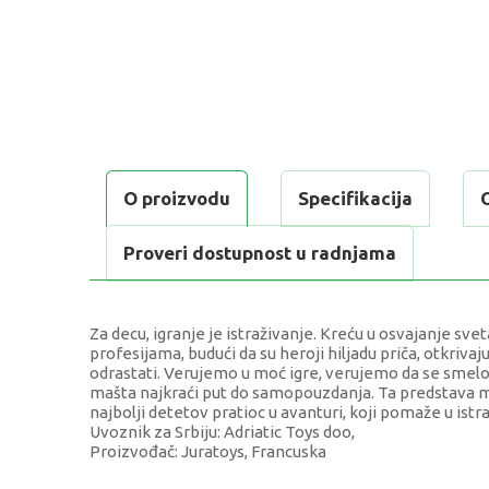
O proizvodu
Specifikacija
Proveri dostupnost u radnjama
Za decu, igranje je istraživanje. Kreću u osvajanje s
profesijama, budući da su heroji hiljadu priča, otkrivaju
odrastati. Verujemo u moć igre, verujemo da se smelost
mašta najkraći put do samopouzdanja. Ta predstava m
najbolji detetov pratioc u avanturi, koji pomaže u istr
Uvoznik za Srbiju: Adriatic Toys doo,
Proizvođač: Juratoys, Francuska
KARAKTERISTIKA
VR