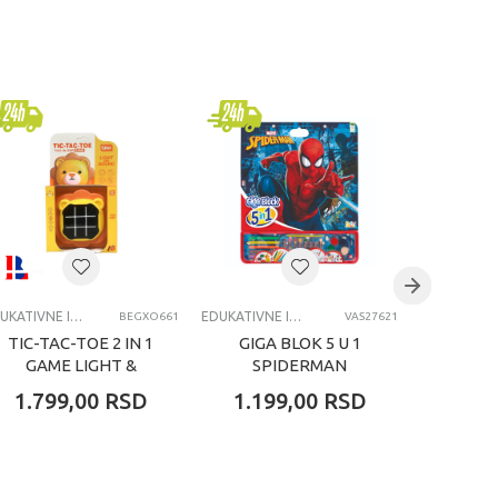
EDUKATIVNE IGRAČKE ZA DECU
EDUKATIVNE IGRAČKE ZA DECU
BEGXO661
VAS27621
TIC-TAC-TOE 2 IN 1
GIGA BLOK 5 U 1
GIGA
GAME LIGHT &
SPIDERMAN
SOUND LION
1.799,00
RSD
1.199,00
RSD
1.19