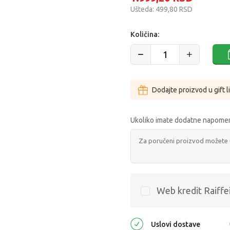
Ušteda:
499,80
RSD
Količina:
Dodajte proizvod u gift l
Ukoliko imate dodatne napomen
Web kredit Raiffe
Uslovi dostave