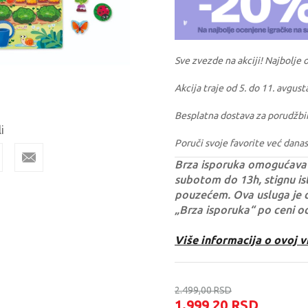
Sve zvezde na akciji! Najbolje 
Akcija traje od 5. do 11. avgust
Besplatna dostava za porudžbi
i
Poruči svoje favorite već danas
Brza isporuka omogućava 
subotom do 13h, stignu ist
pouzećem. Ova usluga je 
„Brza isporuka“ po ceni o
Više informacija o ovoj v
2.499,00
RSD
1.999,20
RSD