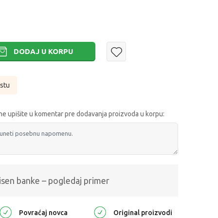
DODAJ U KORPU
istu
e upišite u komentar pre dodavanja proizvoda u korpu:
isen banke – pogledaj primer
Povraćaj novca
Original proizvodi