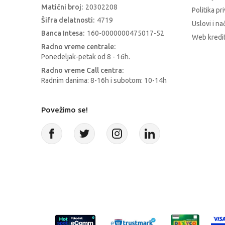
Matični broj:
20302208
Politika pr
Šifra delatnosti:
4719
Uslovi i na
Banca Intesa:
160-0000000475017-52
Web kredit
Radno vreme centrale:
Ponedeljak-petak od 8 - 16h.
Radno vreme Call centra:
Radnim danima: 8-16h i subotom: 10-14h
Povežimo se!