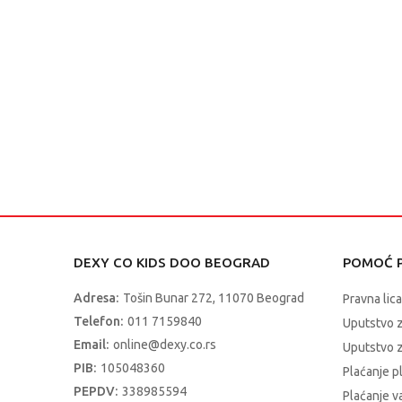
DEXY CO KIDS DOO BEOGRAD
POMOĆ P
Adresa:
Tošin Bunar 272, 11070 Beograd
Pravna lica
Telefon:
011 7159840
Uputstvo 
Email:
online@dexy.co.rs
Uputstvo z
PIB:
105048360
Plaćanje p
PEPDV:
338985594
Plaćanje 