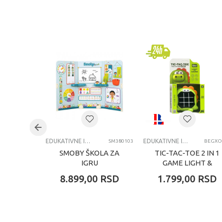
Kategorija
Edu
Brend
Jan
Pol
uni
Uzrast
4-6
Kategorija
EDU
EDUKATIVNE IGRAČKE ZA DECU
EDUKATIVNE IGRAČKE ZA DECU
SM380103
BEGXO
SMOBY ŠKOLA ZA
TIC-TAC-TOE 2 IN 1
IGRU
GAME LIGHT &
SOUND DINO
8.899,00
RSD
1.799,00
RSD