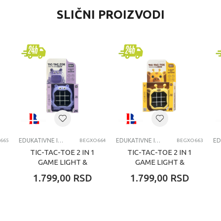
SLIČNI PROIZVODI
kativne igračke za decu
od
verzalno
 godina
KATIVNE IGRACKE ZA DECU
EDUKATIVNE IGRAČKE ZA DECU
EDUKATIVNE IGRAČKE ZA DECU
665
BEGXO664
BEGXO663
TIC-TAC-TOE 2 IN 1
TIC-TAC-TOE 2 IN 1
GAME LIGHT &
GAME LIGHT &
SOUND HIPPO
SOUND GIRAFFE
1.799,00
RSD
1.799,00
RSD