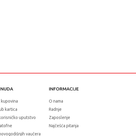
ONUDA
INFORMACIJE
 kupovina
O nama
b kartica
Radnje
korisničko uputstvo
Zaposlenje
atofne
Najčešća pitanja
novogodišnjih vaučera