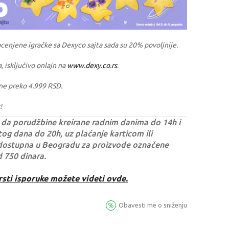
ocenjene igračke sa Dexyco sajta sada su 20% povoljnije.
a, isključivo onlajn na
www.dexy.co.rs
.
ne preko 4.999 RSD.
!
da porudžbine kreirane radnim danima do 14h i
og dana do 20h, uz plaćanje karticom ili
dostupna u Beogradu za proizvode označene
d 750 dinara.
rsti isporuke možete videti ovde.
Obavesti me o sniženju