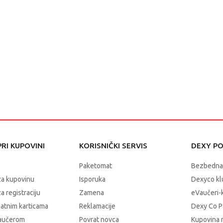
RI KUPOVINI
KORISNIČKI SERVIS
DEXY P
Paketomat
Bezbedna
za kupovinu
Isporuka
Dexyco klu
a registraciju
Zamena
eVaučeri-
latnim karticama
Reklamacije
Dexy Co P
vaučerom
Povrat novca
Kupovina 