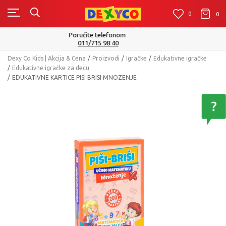
0
0
0
Isporuku možete očekivati u roku od 2 do 4 radna dana!
Pogledaj više
Dexy Co Kids | Akcija & Cena
Proizvodi
Igračke
Edukativne igračke
Edukativne igračke za decu
EDUKATIVNE KARTICE PISI BRISI MNOZENJE