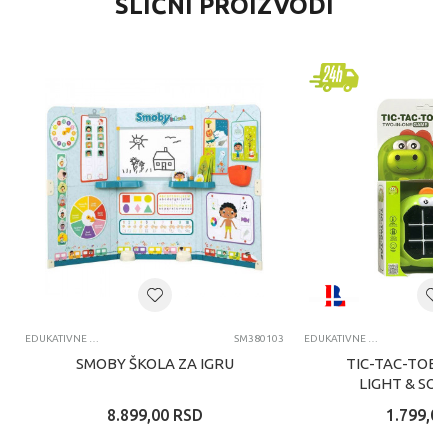
SLIČNI PROIZVODI
EDUKATIVNE IGRAČKE ZA DECU
SM380103
EDUKATIVNE IGRAČKE ZA DECU
SMOBY ŠKOLA ZA IGRU
TIC-TAC-TOE 2
LIGHT & SO
8.899,00
RSD
1.799,00