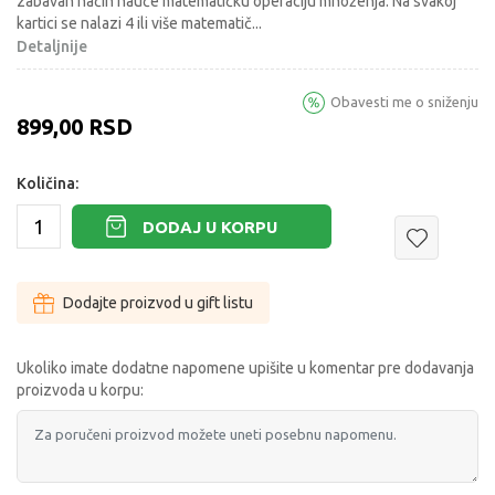
zabavan način nauče matematičku operaciju množenja. Na svakoj
kartici se nalazi 4 ili više matematič
...
Detaljnije
Obavesti me o sniženju
899,00
RSD
Količina:
DODAJ U KORPU
Dodajte proizvod u gift listu
Ukoliko imate dodatne napomene upišite u komentar pre dodavanja
proizvoda u korpu: