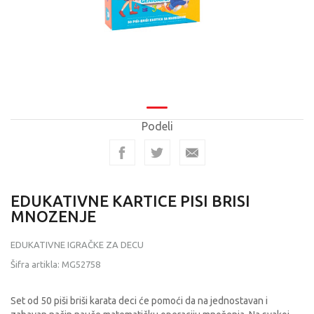
Podeli
EDUKATIVNE KARTICE PISI BRISI
MNOZENJE
EDUKATIVNE IGRAČKE ZA DECU
Šifra artikla:
MG52758
Set od 50 piši briši karata deci će pomoći da na jednostavan i