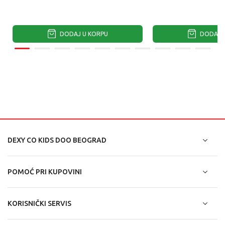
DODAJ U KORPU
DODAJ U
DEXY CO KIDS DOO BEOGRAD
POMOĆ PRI KUPOVINI
KORISNIČKI SERVIS