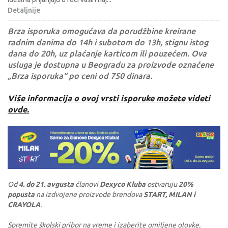
Detaljnije
Brza isporuka omogućava da porudžbine kreirane
radnim danima do 14h i subotom do 13h, stignu istog
dana do 20h, uz plaćanje karticom ili pouzećem. Ova
usluga je dostupna u Beogradu za proizvode označene
„Brza isporuka“ po ceni od 750 dinara.
Više informacija o ovoj vrsti isporuke možete videti
ovde.
Od
4. do 21. avgusta
članovi
Dexyco Kluba
ostvaruju
20%
popusta
na izdvojene proizvode brendova
START, MILAN i
CRAYOLA
.
Spremite školski pribor na vreme i izaberite omiljene olovke,