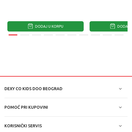
DODAJ U KORPU
DODAJ U
DEXY CO KIDS DOO BEOGRAD
POMOĆ PRI KUPOVINI
KORISNIČKI SERVIS