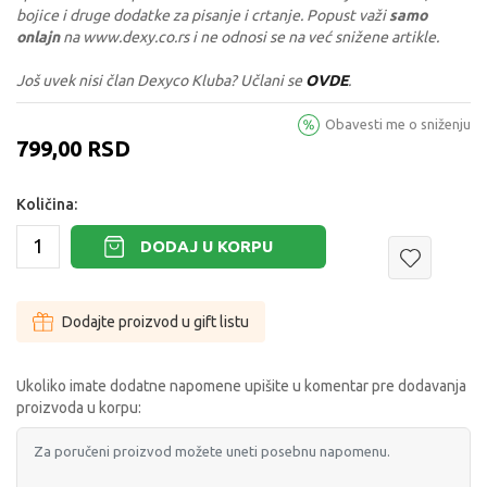
bojice i druge dodatke za pisanje i crtanje. Popust važi
samo
onlajn
na www.dexy.co.rs i ne odnosi se na već snižene artikle.
Još uvek nisi član Dexyco Kluba? Učlani se
OVDE
.
Obavesti me o sniženju
799,00
RSD
Količina:
DODAJ U KORPU
Dodajte proizvod u gift listu
Ukoliko imate dodatne napomene upišite u komentar pre dodavanja
proizvoda u korpu: