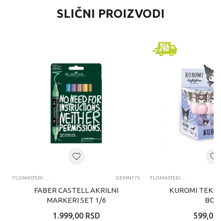
SLIČNI PROIZVODI
FLOMASTERI I MARKERI
DEMN175
FLOMASTERI I MARKERI
FABER CASTELL AKRILNI
KUROMI TEKST
MARKERI SET 1/6
BOJ
1.999,00
RSD
599,00