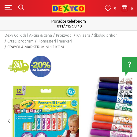
0
0
0
te telefonom
Isporuku možete očekivat
/715 98 40
Pog
Dexy Co Kids | Akcija & Cena
Proizvodi
Knjižara
Školski pribor
Crtaći program
Flomasteri i markeri
CRAYOLA MARKERI MINI 12 KOM