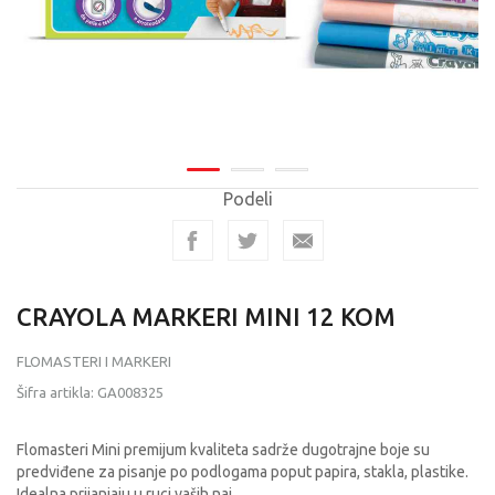
Podeli
CRAYOLA MARKERI MINI 12 KOM
FLOMASTERI I MARKERI
Šifra artikla:
GA008325
Flomasteri Mini premijum kvaliteta sadrže dugotrajne boje su
predviđene za pisanje po podlogama poput papira, stakla, plastike.
Idealna prijanjaju u ruci vaših naj
...