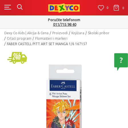
0
0
0
Poručite telefonom
I
011/715 98 40
Dexy Co Kids | Akcija & Cena
Proizvodi
Knjižara
Školski pribor
Crtaći program
Flomasteri i markeri
FABER CASTELL PITT ART SET MANGA 1/6 167157