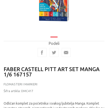
Podeli
FABER CASTELL PITT ART SET MANGA
1/6 167157
FLOMASTERI I MARKERI
Šifra artikla:
DMC417
Odličan komplet za početnika i svakog ljubitelja Manga. Komplet