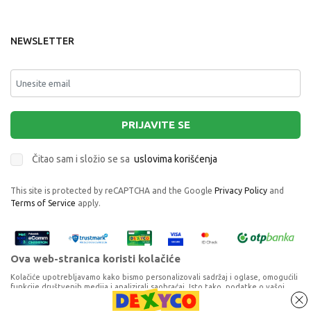
NEWSLETTER
PRIJAVITE SE
Čitao sam i složio se sa
uslovima korišćenja
This site is protected by reCAPTCHA and the Google
Privacy Policy
and
Terms of Service
apply.
Ova web-stranica koristi kolačiće
Kolačiće upotrebljavamo kako bismo personalizovali sadržaj i oglase, omogućili
funkcije društvenih medija i analizirali saobraćaj. Isto tako, podatke o vašoj
upotrebi naše web-lokacije delimo s partnerima za društvene medije,
oglašavanje i analizu, a oni ih mogu kombinovati s drugim podacima koje ste im
FABER CASTELL PITT ART SET MANGA 1/6