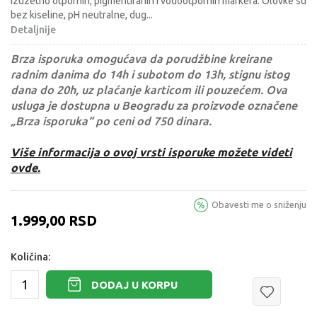
izuzetno otpornih, pigmentiranih i vodootpornih markera. Olovke su
bez kiseline, pH neutralne, dug
...
Detaljnije
Brza isporuka omogućava da porudžbine kreirane
radnim danima do 14h i subotom do 13h, stignu istog
dana do 20h, uz plaćanje karticom ili pouzećem. Ova
usluga je dostupna u Beogradu za proizvode označene
„Brza isporuka“ po ceni od 750 dinara.
Više informacija o ovoj vrsti isporuke možete videti
ovde.
Obavesti me o sniženju
1.999,00
RSD
Količina:
DODAJ U KORPU