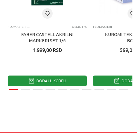
FLOMASTERI I MARKERI
DEMN175
FLOMASTERI I MARKERI
FABER CASTELL AKRILNI
KUROMI TEKST
MARKERI SET 1/6
BOJ
1.999,00
RSD
599,00
DODAJ U KORPU
DODAJ U