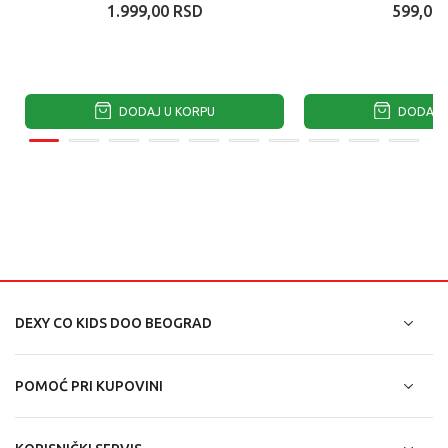
1.999,00
RSD
599,00
DODAJ U KORPU
DODAJ U
DEXY CO KIDS DOO BEOGRAD
POMOĆ PRI KUPOVINI