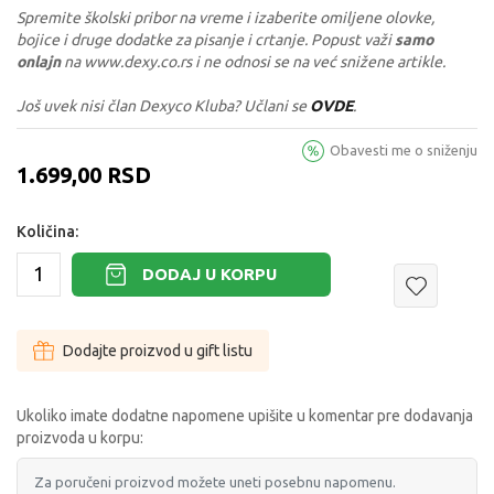
Spremite školski pribor na vreme i izaberite omiljene olovke,
bojice i druge dodatke za pisanje i crtanje. Popust važi
samo
onlajn
na www.dexy.co.rs i ne odnosi se na već snižene artikle.
Još uvek nisi član Dexyco Kluba? Učlani se
OVDE
.
Obavesti me o sniženju
1.699,00
RSD
Količina:
DODAJ U KORPU
Dodajte proizvod u gift listu
Ukoliko imate dodatne napomene upišite u komentar pre dodavanja
proizvoda u korpu: