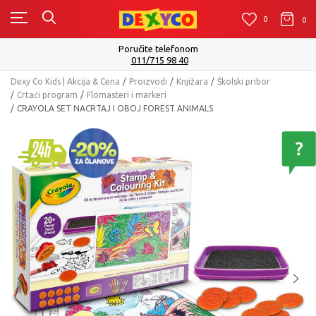
0
0
0
m
Isporuku možete očekivati u roku od 
Pogledaj više
Dexy Co Kids | Akcija & Cena
Proizvodi
Knjižara
Školski pribor
Crtaći program
Flomasteri i markeri
CRAYOLA SET NACRTAJ I OBOJ FOREST ANIMALS