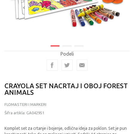
Podeli
CRAYOLA SET NACRTAJ I OBOJ FOREST
ANIMALS
FLOMASTERI I MARKERI
Šifra artikla:
GA042951
Komplet set za crtanje i bojenje, odlična ideja za poklon. Set je pun