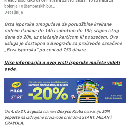
kreativnosti, tako da ce malisani uzivati. Sadrži: 16 stranica za
bojenje 10 štamparskih blo
...
Detaljnije
Brza isporuka omogućava da porudžbine kreirane
radnim danima do 14h i subotom do 13h, stignu istog
dana do 20h, uz plaćanje karticom ili pouzećem. Ova
usluga je dostupna u Beogradu za proizvode označene
„Brza isporuka“ po ceni od 750 dinara.
Više informacija o ovoj vrsti isporuke možete videti
ovde.
Od
4. do 21. avgusta
članovi
Dexyco Kluba
ostvaruju
20%
popusta
na izdvojene proizvode brendova
START, MILAN i
CRAYOLA
.