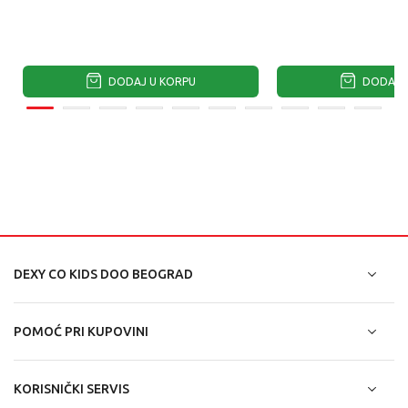
DODAJ U KORPU
DODAJ U
DEXY CO KIDS DOO BEOGRAD
POMOĆ PRI KUPOVINI
KORISNIČKI SERVIS