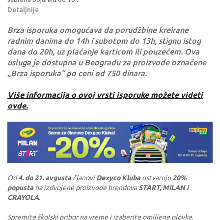
Detaljnije
Brza isporuka omogućava da porudžbine kreirane
radnim danima do 14h i subotom do 13h, stignu istog
dana do 20h, uz plaćanje karticom ili pouzećem. Ova
usluga je dostupna u Beogradu za proizvode označene
„Brza isporuka“ po ceni od 750 dinara.
Više informacija o ovoj vrsti isporuke možete videti
ovde.
Od
4. do 21. avgusta
članovi
Dexyco Kluba
ostvaruju
20%
popusta
na izdvojene proizvode brendova
START, MILAN i
CRAYOLA
.
Spremite školski pribor na vreme i izaberite omiljene olovke,