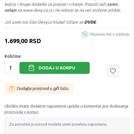
bojice i druge dodatke za pisanje i crtanje. Popust važi
samo
onlajn
na www.dexy.co.rs i ne odnosi se na već snižene artikle.
Još uvek nisi član Dexyco Kluba? Učlani se
OVDE
.
Obavesti me o sniženju
1.699,00
RSD
Količina:
DODAJ U KORPU
Dodajte proizvod u gift listu
Ukoliko imate dodatne napomene upišite u komentar pre dodavanja
proizvoda u korpu: