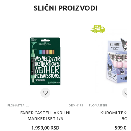
SLIČNI PROIZVODI
FLOMASTERI I MARKERI
DEMN175
FLOMASTERI I MARKERI
FABER CASTELL AKRILNI
KUROMI TEKST
MARKERI SET 1/6
BOJ
1.999,00
RSD
599,00