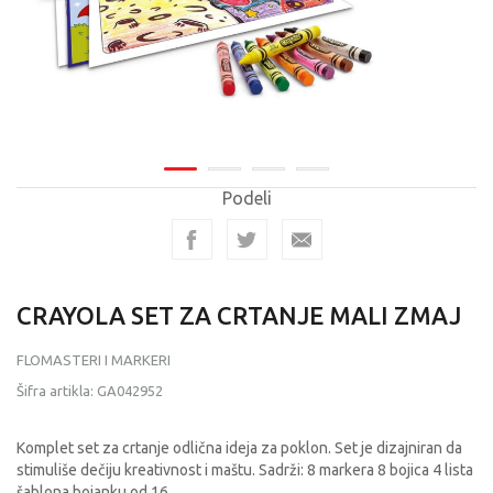
Podeli
CRAYOLA SET ZA CRTANJE MALI ZMAJ
FLOMASTERI I MARKERI
Šifra artikla:
GA042952
Komplet set za crtanje odlična ideja za poklon. Set je dizajniran da
stimuliše dečiju kreativnost i maštu. Sadrži: 8 markera 8 bojica 4 lista
šablona bojanku od 16
...