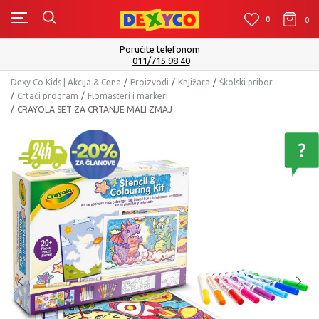
0
0
0
Poručite telefonom
011/715 98 40
Dexy Co Kids | Akcija & Cena
Proizvodi
Knjižara
Školski pribor
Crtaći program
Flomasteri i markeri
CRAYOLA SET ZA CRTANJE MALI ZMAJ